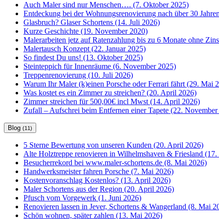
Auch Maler sind nur Menschen…. (7. Oktober 2025)
Entdeckung bei der Wohnungsrenovierung nach über 30 Jahren
Glasbruch? Glaser Schortens (14. Juli 2026)
Kurze Geschichte (19. November 2020)
Malerarbeiten jetz auf Ratenzahlung bis zu 6 Monate ohne Zin
Malertausch Konzept (22. Januar 2025)
So findest Du uns! (13. Oktober 2025)
Steinteppich für Innenräume (6. November 2025)
Treppenrenovierung (10. Juli 2026)
Warum Ihr Maler (k)einen Porsche oder Ferrari fährt (29. Mai 
Was kostet es ein Zimmer zu streichen? (20. April 2026)
Zimmer streichen für 500,00€ incl Mwst (14. April 2026)
Zufall – Aufschrei beim Entfernen einer Tapete (22. November
Blog
(11)
5 Sterne Bewertung von unseren Kunden (20. April 2026)
Alte Holztreppe renovieren in Wilhelmshaven & Friesland (17. 
Besucherrekord bei www.maler-schortens.de (8. Mai 2026)
Handwerksmeister fahren Porsche (7. Mai 2026)
Kostenvoranschlag Kostenlos? (13. April 2026)
Maler Schortens aus der Region (20. April 2026)
Pfusch vom Vorgewerk (1. Juni 2026)
Renovieren lassen in Jever, Schortens & Wangerland (8. Mai 2
Schön wohnen, später zahlen (13. Mai 2026)