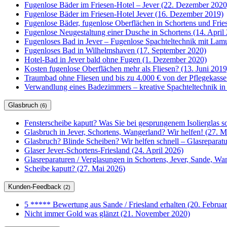
Fugenlose Bäder im Friesen-Hotel – Jever (22. Dezember 2020
Fugenlose Bäder im Friesen-Hotel Jever (16. Dezember 2019)
Fugenlose Bäder, fugenlose Oberflächen in Schortens und Frie
Fugenlose Neugestaltung einer Dusche in Schortens (14. April
Fugenloses Bad in Jever – Fugenlose Spachteltechnik mit Lam
Fugenloses Bad in Wilhelmshaven (17. September 2020)
Hotel-Bad in Jever bald ohne Fugen (1. Dezember 2020)
Kosten fugenlose Oberflächen mehr als Fliesen? (13. Juni 2019
Traumbad ohne Fliesen und bis zu 4.000 € von der Pflegekasse
Verwandlung eines Badezimmers – kreative Spachteltechnik in
Glasbruch
(6)
Fensterscheibe kaputt? Was Sie bei gesprungenem Isolierglas so
Glasbruch in Jever, Schortens, Wangerland? Wir helfen! (27. M
Glasbruch? Blinde Scheiben? Wir helfen schnell – Glasrepar
Glaser Jever-Schortens-Friesland (24. April 2026)
Glasreparaturen / Verglasungen in Schortens, Jever, Sande, W
Scheibe kaputt? (27. Mai 2026)
Kunden-Feedback
(2)
5 ***** Bewertung aus Sande / Friesland erhalten (20. Februa
Nicht immer Gold was glänzt (21. November 2020)