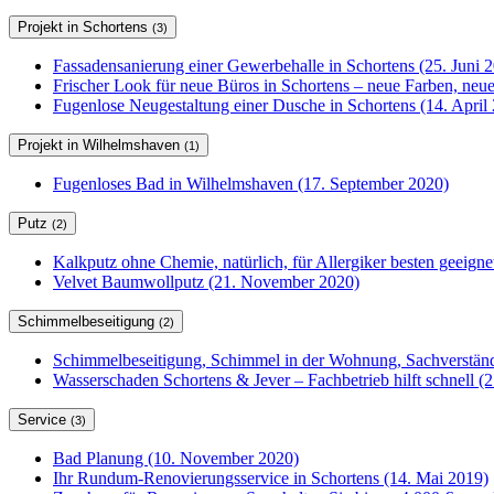
Projekt in Schortens
(3)
Fassadensanierung einer Gewerbehalle in Schortens (25. Juni 
Frischer Look für neue Büros in Schortens – neue Farben, ne
Fugenlose Neugestaltung einer Dusche in Schortens (14. April
Projekt in Wilhelmshaven
(1)
Fugenloses Bad in Wilhelmshaven (17. September 2020)
Putz
(2)
Kalkputz ohne Chemie, natürlich, für Allergiker besten geeign
Velvet Baumwollputz (21. November 2020)
Schimmelbeseitigung
(2)
Schimmelbeseitigung, Schimmel in der Wohnung, Sachverständ
Wasserschaden Schortens & Jever – Fachbetrieb hilft schnell (2
Service
(3)
Bad Planung (10. November 2020)
Ihr Rundum-Renovierungsservice in Schortens (14. Mai 2019)