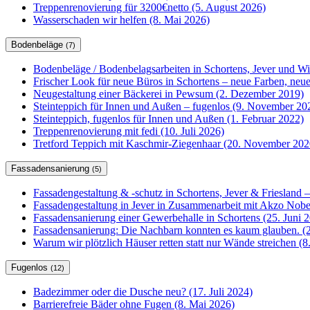
Treppenrenovierung für 3200€netto (5. August 2026)
Wasserschaden wir helfen (8. Mai 2026)
Bodenbeläge
(7)
Bodenbeläge / Bodenbelagsarbeiten in Schortens, Jever und W
Frischer Look für neue Büros in Schortens – neue Farben, ne
Neugestaltung einer Bäckerei in Pewsum (2. Dezember 2019)
Steinteppich für Innen und Außen – fugenlos (9. November 20
Steinteppich, fugenlos für Innen und Außen (1. Februar 2022)
Treppenrenovierung mit fedi (10. Juli 2026)
Tretford Teppich mit Kaschmir-Ziegenhaar (20. November 202
Fassadensanierung
(5)
Fassadengestaltung & -schutz in Schortens, Jever & Friesland –
Fassadengestaltung in Jever in Zusammenarbeit mit Akzo Nobel
Fassadensanierung einer Gewerbehalle in Schortens (25. Juni 
Fassadensanierung: Die Nachbarn konnten es kaum glauben. (2
Warum wir plötzlich Häuser retten statt nur Wände streichen (
Fugenlos
(12)
Badezimmer oder die Dusche neu? (17. Juli 2024)
Barrierefreie Bäder ohne Fugen (8. Mai 2026)