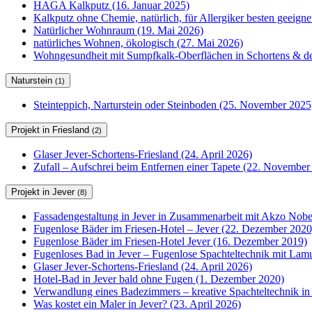
HAGA Kalkputz (16. Januar 2025)
Kalkputz ohne Chemie, natürlich, für Allergiker besten geeign
Natürlicher Wohnraum (19. Mai 2026)
natürliches Wohnen, ökologisch (27. Mai 2026)
Wohngesundheit mit Sumpfkalk-Oberflächen in Schortens & de
Naturstein
(1)
Steinteppich, Narturstein oder Steinboden (25. November 2025
Projekt in Friesland
(2)
Glaser Jever-Schortens-Friesland (24. April 2026)
Zufall – Aufschrei beim Entfernen einer Tapete (22. November
Projekt in Jever
(8)
Fassadengestaltung in Jever in Zusammenarbeit mit Akzo Nobel
Fugenlose Bäder im Friesen-Hotel – Jever (22. Dezember 2020
Fugenlose Bäder im Friesen-Hotel Jever (16. Dezember 2019)
Fugenloses Bad in Jever – Fugenlose Spachteltechnik mit Lam
Glaser Jever-Schortens-Friesland (24. April 2026)
Hotel-Bad in Jever bald ohne Fugen (1. Dezember 2020)
Verwandlung eines Badezimmers – kreative Spachteltechnik in
Was kostet ein Maler in Jever? (23. April 2026)