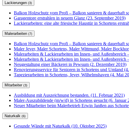
Lackierungen
(3)
Balkon Holzschutz vom Profi – Balkon sanieren & dauerhaft sc
Garagentore erstrahlen in neuem Glanz (23. September 2019)
Lackierarbeiten: eine alte friesische Haustür in Schortens erstr
Malerarbeiten
(7)
Balkon Holzschutz vom Profi – Balkon sanieren & dauerhaft sc
Maler Jever, Maler Schortens, Maler Wittmund, Maler Bockho
Malerarbeiten & Lackierarbeiten im Innen- und Außenbereich –
Malerarbeiten & Lackierarbeiten im Innen- und Außenbereich –
Neugestaltung einer Bäckerei in Pewsum (2. Dezember 2019)
Renovierungsservice für Senioren in Schortens und Umland (4
Tapezierarbeiten in Schortens, Jever, Wilhelmshaven (4. Mai 2
Mitarbeiter
(3)
Ausbildung mit Auszeichnung bestanden. (11. Februar 2021)
Maler-Auszubildende (m/w/d) in Schortens gesucht (6. Januar 
Neuer Mitarbeiter beim Malerbetrieb Erwin Janßen aus Schorte
Naturkalk
(6)
Gesunde Wände mit Naturkalk (10. Oktober 2025)