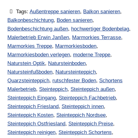
Tags:
Außentreppe sanieren
,
Balkon sanieren
,
Balkonbeschichtung
,
Boden sanieren
,
Bodenbeschichtung außen
,
hochwertiger Bodenbelag
,
Malerbetrieb Erwin Janßen
,
Marmorkies Terrasse
,
Marmorkies Treppe
,
Marmorkiesboden
,
Marmorkiesboden verlegen
,
moderne Treppe
,
Naturstein Optik
,
Natursteinboden
,
Natursteinfußboden
,
Natursteinteppich
,
Quarzsteinteppich
,
rutschfester Boden
,
Schortens
Malerbetrieb
,
Steinteppich
,
Steinteppich außen
,
Steinteppich Eingang
,
Steinteppich Fachbetrieb
,
Steinteppich Friesland
,
Steinteppich innen
,
Steinteppich Kosten
,
Steinteppich Nordsee
,
Steinteppich Ostfriesland
,
Steinteppich Preise
,
Steinteppich reinigen
,
Steinteppich Schortens
,