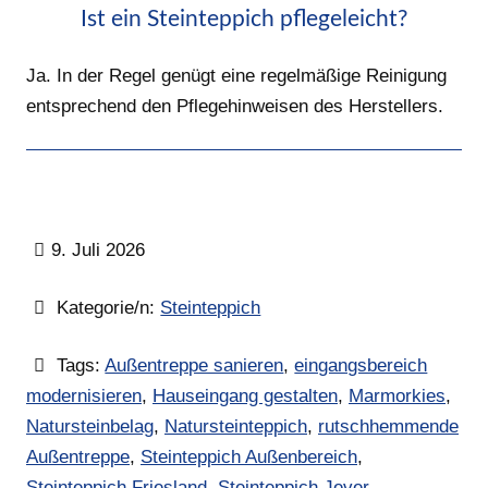
Ist ein Steinteppich pflegeleicht?
Ja. In der Regel genügt eine regelmäßige Reinigung
entsprechend den Pflegehinweisen des Herstellers.
9. Juli 2026
Kategorie/n:
Steinteppich
Tags:
Außentreppe sanieren
,
eingangsbereich
modernisieren
,
Hauseingang gestalten
,
Marmorkies
,
Natursteinbelag
,
Natursteinteppich
,
rutschhemmende
Außentreppe
,
Steinteppich Außenbereich
,
Steinteppich Friesland
,
Steinteppich Jever
,