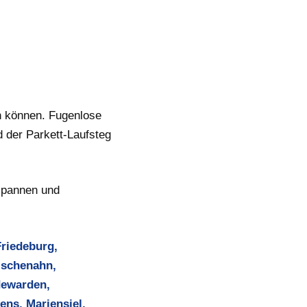
n können. Fugenlose
 der Parkett-Laufsteg
tspannen und
Friedeburg,
ischenahn,
dewarden,
ns, Mariensiel,