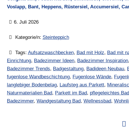
Voslapp, Bant, Heppens, Rüstersiel, Accumersiel, Caro
6. Juli 2026
Kategorie/n:
Steinteppich
Tags:
Aufsatzwaschbecken
,
Bad mit Holz
,
Bad mit n
Einrichtung
,
Badezimmer Ideen
,
Badezimmer Inspiration
Badezimmer Trends
,
Badgestaltung
,
Badideen Neubau
,
fugenlose Wandbeschichtung
,
Fugenlose Wände
,
Fugenl
langlebiger Bodenbelag
,
Laufsteg aus Parkett
,
Mineralis
Naturmaterialien Bad
,
Parkett im Bad
,
pflegeleichtes B
Badezimmer
,
Wandgestaltung Bad
,
Wellnessbad
,
Wohnl