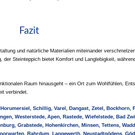
Fazit
ltung und natürliche Materialien miteinander verschmelze
 der Steinteppich bietet Komfort und Langlebigkeit, während
funktionalen Raum hinausgeht – ein Ort zum Wohlfühlen, En
it verbindet.
orumersiel, Schillig, Varel, Dangast, Zetel, Bockhorn, 
ngen, Westerstede, Apen, Rastede, Wiefelstede, Bad Zw
enburg, Grabstede, Hohenkirchen, Minsen, Tettens, Wad
Moorwarfen, Rahrdum, Langewerth, Neustadtgödens, Göde