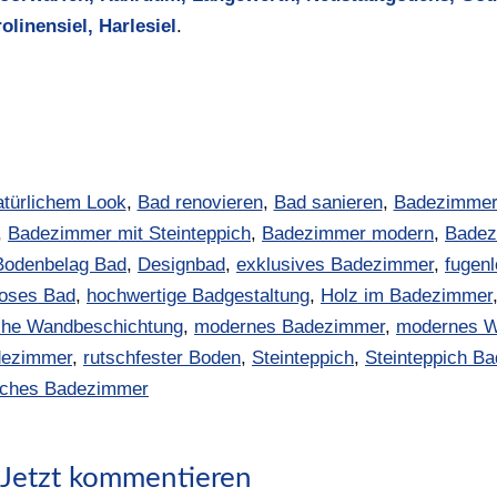
linensiel, Harlesiel
.
atürlichem Look
,
Bad renovieren
,
Bad sanieren
,
Badezimmer
,
Badezimmer mit Steinteppich
,
Badezimmer modern
,
Badez
Bodenbelag Bad
,
Designbad
,
exklusives Badezimmer
,
fugen
oses Bad
,
hochwertige Badgestaltung
,
Holz im Badezimmer
che Wandbeschichtung
,
modernes Badezimmer
,
modernes W
adezimmer
,
rutschfester Boden
,
Steinteppich
,
Steinteppich Ba
iches Badezimmer
Jetzt kommentieren