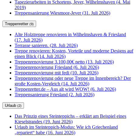
Tapezierarbeiten in Schortens, Jever, Wilhelmshaven (4. Mai
2019)
Treppensanierung Wiesmoor-Jever (31. Juli 2026)
Treppenretter
(9)
Alte Holztreppe renovieren in Wilhelmshaven & Friesland
(17. Juli 2026)
Terrasse sanieren. (28. Juli 2026)
Treppe renovieren: Kosten, Vorteile und moderne Designs auf
einen Blick (14. Juli 2026)
Treppenrenovierung 3.100,00€ netto (13. Juli 2026)
Treppenrenovierung Friesland (6. Juli 2026)
Treppenrenovierung mit fedi (10. Juli 2026)
Treppenrenovierung oder neue Treppe im Innenbereich? Der
große Kosten-Vergleich (14. Juli 2026)
Treppenretter.de – Aus alt wird WOW! (6. Juli 2026)
Treppensanierung Friesland (2. Juli 2026)
Urlaub
(2)
Das Prinzip eines Steinteppichs – erklärt am Beispiel eines
Kieselstrandes (19. Juni 2026)
Urlaub im Steinteppich-Modus: Wie ich Griechenland
„repariert“ habe (16. Juni 2026)