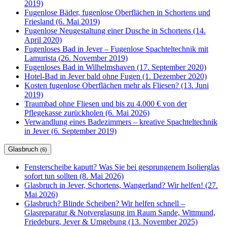
2019)
Fugenlose Bäder, fugenlose Oberflächen in Schortens und
Friesland (6. Mai 2019)
Fugenlose Neugestaltung einer Dusche in Schortens (14.
April 2020)
Fugenloses Bad in Jever – Fugenlose Spachteltechnik mit
Lamurista (26. November 2019)
Fugenloses Bad in Wilhelmshaven (17. September 2020)
Hotel-Bad in Jever bald ohne Fugen (1. Dezember 2020)
Kosten fugenlose Oberflächen mehr als Fliesen? (13. Juni
2019)
Traumbad ohne Fliesen und bis zu 4.000 € von der
Pflegekasse zurückholen (6. Mai 2026)
Verwandlung eines Badezimmers – kreative Spachteltechnik
in Jever (6. September 2019)
Glasbruch
(6)
Fensterscheibe kaputt? Was Sie bei gesprungenem Isolierglas
sofort tun sollten (8. Mai 2026)
Glasbruch in Jever, Schortens, Wangerland? Wir helfen! (27.
Mai 2026)
Glasbruch? Blinde Scheiben? Wir helfen schnell –
Glasreparatur & Notverglasung im Raum Sande, Wittmund,
Friedeburg, Jever & Umgebung (13. November 2025)