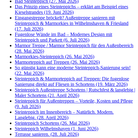
Bad Steinteppich (27. Mai 2026)
Das Prinzip eines Steinteppichs – erklärt am Beispiel eines
Kieselstrandes (19. Juni 2026)
Eingangstreppe bröckelt? Außentreppe sanieren mit
Steinteppich & Marmorkies in Wilhelmshaven & Friesland
(17. Juli 2026)
Fugenlose Wände im Bad – Modernes Design mit
Steinteppich und Parkett (6. Juli 2026)
Marmor Treppe / Marmor Steinteppich für den Außenbereich
(28. Mai 2026)
Marmorkies-Steinteppich (26. Mai 2026)
Marmorteppich auf Treppen (26. Mai 2026)
So günstig kann eine moderne Steinteppich-Sanierung sein!
(22. Mai 2026)
Steinteppich & Marmorteppich auf Treppen: Die fugenlose
Sanierung direkt auf Fliesen in Schortens (19. März 2026)
Steinteppich Außentreppe Schortens | Rutschfest & langlebig |
Maler Schortens (21. April 2026)
Steinteppich für Außentreppen – Vorteile, Kosten und Pflege
(9. Juli 2026)
Steinteppich im Innenbereich – Natürlich. Modern.
Langlebig. (28. April 2026)
Steinteppich Schortens (26. Mai 2026)
Steinteppich Wilhelmshaven (1. Juni 2026)
Terrasse sanieren. (28. Juli 2026)