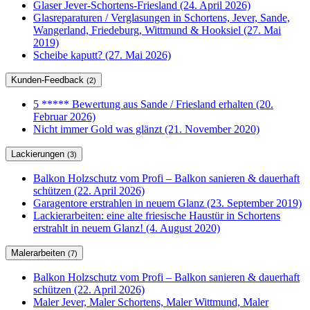
Glaser Jever-Schortens-Friesland (24. April 2026)
Glasreparaturen / Verglasungen in Schortens, Jever, Sande,
Wangerland, Friedeburg, Wittmund & Hooksiel (27. Mai
2019)
Scheibe kaputt? (27. Mai 2026)
Kunden-Feedback
(2)
5 ***** Bewertung aus Sande / Friesland erhalten (20.
Februar 2026)
Nicht immer Gold was glänzt (21. November 2020)
Lackierungen
(3)
Balkon Holzschutz vom Profi – Balkon sanieren & dauerhaft
schützen (22. April 2026)
Garagentore erstrahlen in neuem Glanz (23. September 2019)
Lackierarbeiten: eine alte friesische Haustür in Schortens
erstrahlt in neuem Glanz! (4. August 2020)
Malerarbeiten
(7)
Balkon Holzschutz vom Profi – Balkon sanieren & dauerhaft
schützen (22. April 2026)
Maler Jever, Maler Schortens, Maler Wittmund, Maler