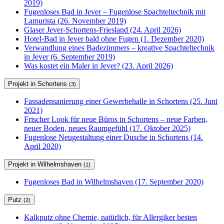
2019)
Fugenloses Bad in Jever – Fugenlose Spachteltechnik mit
Lamurista (26. November 2019)
Glaser Jever-Schortens-Friesland (24. April 2026)
Hotel-Bad in Jever bald ohne Fugen (1. Dezember 2020)
Verwandlung eines Badezimmers – kreative Spachteltechnik
in Jever (6. September 2019)
Was kostet ein Maler in Jever? (23. April 2026)
Projekt in Schortens
(3)
Fassadensanierung einer Gewerbehalle in Schortens (25. Juni
2021)
Frischer Look für neue Büros in Schortens – neue Farben,
neuer Boden, neues Raumgefühl (17. Oktober 2025)
Fugenlose Neugestaltung einer Dusche in Schortens (14.
April 2020)
Projekt in Wilhelmshaven
(1)
Fugenloses Bad in Wilhelmshaven (17. September 2020)
Putz
(2)
Kalkputz ohne Chemie, natürlich, für Allergiker besten