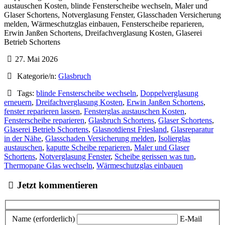
austauschen Kosten, blinde Fensterscheibe wechseln, Maler und
Glaser Schortens, Notverglasung Fenster, Glasschaden Versicherung
melden, Wärmeschutzglas einbauen, Fensterscheibe reparieren,
Erwin Janßen Schortens, Dreifachverglasung Kosten, Glaserei
Betrieb Schortens
27. Mai 2026
Kategorie/n:
Glasbruch
Tags:
blinde Fensterscheibe wechseln
,
Doppelverglasung
erneuern
,
Dreifachverglasung Kosten
,
Erwin Janßen Schortens
,
fenster reparieren lassen
,
Fensterglas austauschen Kosten
,
Fensterscheibe reparieren
,
Glasbruch Schortens
,
Glaser Schortens
,
Glaserei Betrieb Schortens
,
Glasnotdienst Friesland
,
Glasreparatur
in der Nähe
,
Glasschaden Versicherung melden
,
Isolierglas
austauschen
,
kaputte Scheibe reparieren
,
Maler und Glaser
Schortens
,
Notverglasung Fenster
,
Scheibe gerissen was tun
,
Thermopane Glas wechseln
,
Wärmeschutzglas einbauen
Jetzt kommentieren
Name (erforderlich)
E-Mail