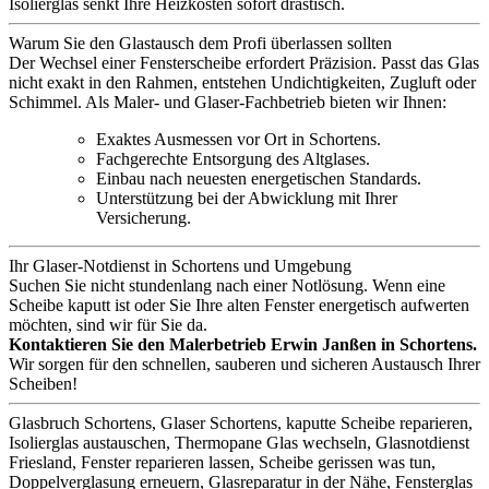
Isolierglas senkt Ihre Heizkosten sofort drastisch.
Warum Sie den Glastausch dem Profi überlassen sollten
Der Wechsel einer Fensterscheibe erfordert Präzision. Passt das Glas
nicht exakt in den Rahmen, entstehen Undichtigkeiten, Zugluft oder
Schimmel. Als Maler- und Glaser-Fachbetrieb bieten wir Ihnen:
Exaktes Ausmessen vor Ort in Schortens.
Fachgerechte Entsorgung des Altglases.
Einbau nach neuesten energetischen Standards.
Unterstützung bei der Abwicklung mit Ihrer
Versicherung.
Ihr Glaser-Notdienst in Schortens und Umgebung
Suchen Sie nicht stundenlang nach einer Notlösung. Wenn eine
Scheibe kaputt ist oder Sie Ihre alten Fenster energetisch aufwerten
möchten, sind wir für Sie da.
Kontaktieren Sie den Malerbetrieb Erwin Janßen in Schortens.
Wir sorgen für den schnellen, sauberen und sicheren Austausch Ihrer
Scheiben!
Glasbruch Schortens, Glaser Schortens, kaputte Scheibe reparieren,
Isolierglas austauschen, Thermopane Glas wechseln, Glasnotdienst
Friesland, Fenster reparieren lassen, Scheibe gerissen was tun,
Doppelverglasung erneuern, Glasreparatur in der Nähe, Fensterglas