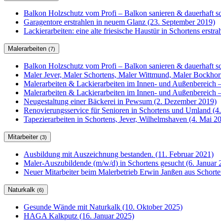
Balkon Holzschutz vom Profi – Balkon sanieren & dauerhaft sc
Garagentore erstrahlen in neuem Glanz (23. September 2019)
Lackierarbeiten: eine alte friesische Haustür in Schortens erstr
Malerarbeiten
(7)
Balkon Holzschutz vom Profi – Balkon sanieren & dauerhaft sc
Maler Jever, Maler Schortens, Maler Wittmund, Maler Bockho
Malerarbeiten & Lackierarbeiten im Innen- und Außenbereich –
Malerarbeiten & Lackierarbeiten im Innen- und Außenbereich –
Neugestaltung einer Bäckerei in Pewsum (2. Dezember 2019)
Renovierungsservice für Senioren in Schortens und Umland (4
Tapezierarbeiten in Schortens, Jever, Wilhelmshaven (4. Mai 2
Mitarbeiter
(3)
Ausbildung mit Auszeichnung bestanden. (11. Februar 2021)
Maler-Auszubildende (m/w/d) in Schortens gesucht (6. Januar 
Neuer Mitarbeiter beim Malerbetrieb Erwin Janßen aus Schorte
Naturkalk
(6)
Gesunde Wände mit Naturkalk (10. Oktober 2025)
HAGA Kalkputz (16. Januar 2025)