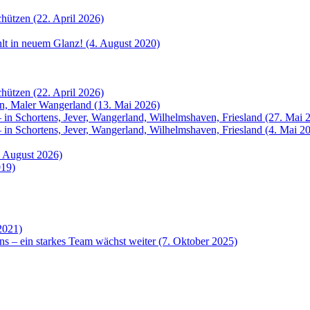
hützen (22. April 2026)
ahlt in neuem Glanz! (4. August 2020)
hützen (22. April 2026)
rn, Maler Wangerland (13. Mai 2026)
 in Schortens, Jever, Wangerland, Wilhelmshaven, Friesland (27. Mai 
 in Schortens, Jever, Wangerland, Wilhelmshaven, Friesland (4. Mai 2
. August 2026)
019)
2021)
ns – ein starkes Team wächst weiter (7. Oktober 2025)