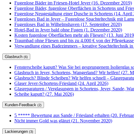
Fugenlose Bäder im Friesen-Hotel Jever (16. Dezember 2019)
Fugenlose Bäder, fugenlose Oberflächen in Schortens und Frie
Fugenlose Neugestaltung einer Dusche in Schortens (14. April
Fugenloses Bad in Jever – Fugenlose Spachteltechnik mit Lam
Fugenloses Bad in Wilhelmshaven (17. September 2020)
Hotel-Bad in Jever bald ohne Fugen (1. Dezember 2020)
Kosten fugenlose Oberflächen mehr als Fliesen? (13. Juni 2019
Traumbad ohne Fliesen und bis zu 4.000 € von der Pflegekasse
Verwandlung eines Badezimmers – kreative Spachteltechnik in
Glasbruch
(6)
Fensterscheibe kaputt? Was Sie bei gesprungenem Isolierglas so
Glasbruch in Jever, Schortens, Wangerland? Wir helfen! (27. M
Glasbruch? Blinde Scheiben? Wir helfen schnell – Glasrepar
Glaser Jever-Schortens-Friesland (24. April 2026)
Glasreparaturen / Verglasungen in Schortens, Jever, Sande, W
Scheibe kaputt? (27. Mai 2026)
Kunden-Feedback
(2)
5 ***** Bewertung aus Sande / Friesland erhalten (20. Februa
Nicht immer Gold was glänzt (21. November 2020)
Lackierungen
(3)