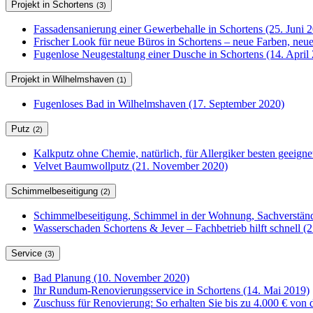
Projekt in Schortens
(3)
Fassadensanierung einer Gewerbehalle in Schortens (25. Juni 
Frischer Look für neue Büros in Schortens – neue Farben, ne
Fugenlose Neugestaltung einer Dusche in Schortens (14. April
Projekt in Wilhelmshaven
(1)
Fugenloses Bad in Wilhelmshaven (17. September 2020)
Putz
(2)
Kalkputz ohne Chemie, natürlich, für Allergiker besten geeign
Velvet Baumwollputz (21. November 2020)
Schimmelbeseitigung
(2)
Schimmelbeseitigung, Schimmel in der Wohnung, Sachverständ
Wasserschaden Schortens & Jever – Fachbetrieb hilft schnell (2
Service
(3)
Bad Planung (10. November 2020)
Ihr Rundum-Renovierungsservice in Schortens (14. Mai 2019)
Zuschuss für Renovierung: So erhalten Sie bis zu 4.000 € von 