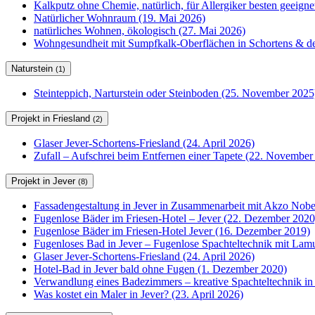
Kalkputz ohne Chemie, natürlich, für Allergiker besten geeign
Natürlicher Wohnraum (19. Mai 2026)
natürliches Wohnen, ökologisch (27. Mai 2026)
Wohngesundheit mit Sumpfkalk-Oberflächen in Schortens & de
Naturstein
(1)
Steinteppich, Narturstein oder Steinboden (25. November 2025
Projekt in Friesland
(2)
Glaser Jever-Schortens-Friesland (24. April 2026)
Zufall – Aufschrei beim Entfernen einer Tapete (22. November
Projekt in Jever
(8)
Fassadengestaltung in Jever in Zusammenarbeit mit Akzo Nobel
Fugenlose Bäder im Friesen-Hotel – Jever (22. Dezember 2020
Fugenlose Bäder im Friesen-Hotel Jever (16. Dezember 2019)
Fugenloses Bad in Jever – Fugenlose Spachteltechnik mit Lam
Glaser Jever-Schortens-Friesland (24. April 2026)
Hotel-Bad in Jever bald ohne Fugen (1. Dezember 2020)
Verwandlung eines Badezimmers – kreative Spachteltechnik in
Was kostet ein Maler in Jever? (23. April 2026)