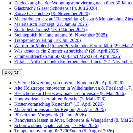
Entdeckung bei der Wohnungsrenovierung nach über 30 Jahren
Glasbruch? Glaser Schortens (14. Juli 2026)
Kurze Geschichte (19. November 2020)
Malerarbeiten jetz auf Ratenzahlung bis zu 6 Monate ohne Zin
Malertausch Konzept (22. Januar 2025)
So findest Du uns! (13. Oktober 2025)
Steinteppich für Innenräume (6. November 2025)
Treppenrenovierung (10. Juli 2026)
Warum Ihr Maler (k)einen Porsche oder Ferrari fährt (29. Mai 
Was kostet es ein Zimmer zu streichen? (20. April 2026)
Zimmer streichen für 500,00€ incl Mwst (14. April 2026)
Zufall – Aufschrei beim Entfernen einer Tapete (22. November
Blog
(11)
5 Sterne Bewertung von unseren Kunden (20. April 2026)
Alte Holztreppe renovieren in Wilhelmshaven & Friesland (17. 
Besucherrekord bei www.maler-schortens.de (8. Mai 2026)
Handwerksmeister fahren Porsche (7. Mai 2026)
Kostenvoranschlag Kostenlos? (13. April 2026)
Maler Schortens aus der Region (20. April 2026)
Pfusch vom Vorgewerk (1. Juni 2026)
Renovieren lassen in Jever, Schortens & Wangerland (8. Mai 2
Schön wohnen, später zahlen (13. Mai 2026)
Treppenrenovierung für 3200€netto (5. August 2026)