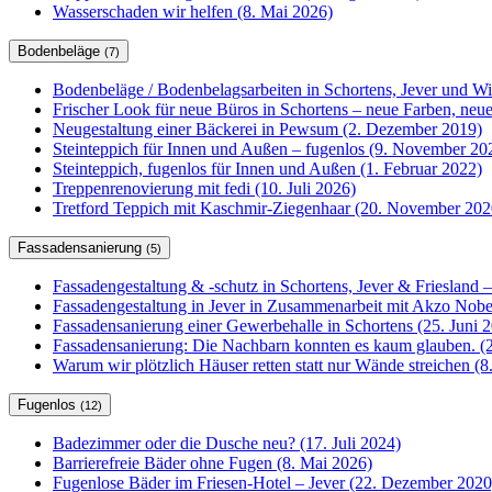
Wasserschaden wir helfen (8. Mai 2026)
Bodenbeläge
(7)
Bodenbeläge / Bodenbelagsarbeiten in Schortens, Jever und W
Frischer Look für neue Büros in Schortens – neue Farben, ne
Neugestaltung einer Bäckerei in Pewsum (2. Dezember 2019)
Steinteppich für Innen und Außen – fugenlos (9. November 20
Steinteppich, fugenlos für Innen und Außen (1. Februar 2022)
Treppenrenovierung mit fedi (10. Juli 2026)
Tretford Teppich mit Kaschmir-Ziegenhaar (20. November 202
Fassadensanierung
(5)
Fassadengestaltung & -schutz in Schortens, Jever & Friesland –
Fassadengestaltung in Jever in Zusammenarbeit mit Akzo Nobel
Fassadensanierung einer Gewerbehalle in Schortens (25. Juni 
Fassadensanierung: Die Nachbarn konnten es kaum glauben. (2
Warum wir plötzlich Häuser retten statt nur Wände streichen (
Fugenlos
(12)
Badezimmer oder die Dusche neu? (17. Juli 2024)
Barrierefreie Bäder ohne Fugen (8. Mai 2026)
Fugenlose Bäder im Friesen-Hotel – Jever (22. Dezember 2020