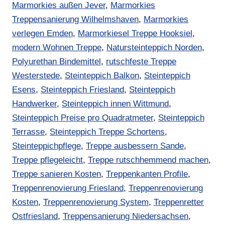
Marmorkies außen Jever
,
Marmorkies
Treppensanierung Wilhelmshaven
,
Marmorkies
verlegen Emden
,
Marmorkiesel Treppe Hooksiel
,
modern Wohnen Treppe
,
Natursteinteppich Norden
,
Polyurethan Bindemittel
,
rutschfeste Treppe
Westerstede
,
Steinteppich Balkon
,
Steinteppich
Esens
,
Steinteppich Friesland
,
Steinteppich
Handwerker
,
Steinteppich innen Wittmund
,
Steinteppich Preise pro Quadratmeter
,
Steinteppich
Terrasse
,
Steinteppich Treppe Schortens
,
Steinteppichpflege
,
Treppe ausbessern Sande
,
Treppe pflegeleicht
,
Treppe rutschhemmend machen
,
Treppe sanieren Kosten
,
Treppenkanten Profile
,
Treppenrenovierung Friesland
,
Treppenrenovierung
Kosten
,
Treppenrenovierung System
,
Treppenretter
Ostfriesland
,
Treppensanierung Niedersachsen
,