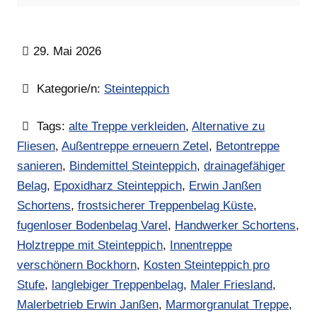
29. Mai 2026
Kategorie/n:
Steinteppich
Tags:
alte Treppe verkleiden
,
Alternative zu
Fliesen
,
Außentreppe erneuern Zetel
,
Betontreppe
sanieren
,
Bindemittel Steinteppich
,
drainagefähiger
Belag
,
Epoxidharz Steinteppich
,
Erwin Janßen
Schortens
,
frostsicherer Treppenbelag Küste
,
fugenloser Bodenbelag Varel
,
Handwerker Schortens
,
Holztreppe mit Steinteppich
,
Innentreppe
verschönern Bockhorn
,
Kosten Steinteppich pro
Stufe
,
langlebiger Treppenbelag
,
Maler Friesland
,
Malerbetrieb Erwin Janßen
,
Marmorgranulat Treppe
,