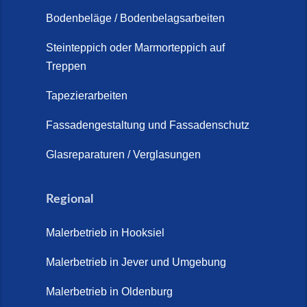
Schortens (19. März 2026)
Bodenbeläge / Bodenbelagsarbeiten
Steinteppich Außentreppe
Schortens | Rutschfest &
Steinteppich oder Marmorteppich auf
Treppen
langlebig | Maler Schortens (21.
April 2026)
Tapezierarbeiten
Steinteppich für Außentreppen –
Fassadengestaltung und Fassadenschutz
Vorteile, Kosten und Pflege (9.
Juli 2026)
Glasreparaturen / Verglasungen
Steinteppich im Innenbereich –
Natürlich. Modern. Langlebig.
Regional
(28. April 2026)
Malerbetrieb in Hooksiel
Steinteppich Schortens (26. Mai
2026)
Malerbetrieb in Jever und Umgebung
Steinteppich Wilhelmshaven (1.
Malerbetrieb in Oldenburg
Juni 2026)