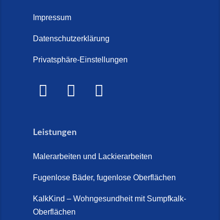
Treppenrenovierung oder neue
2026)
Treppe im Innenbereich? Der
Impressum
Marmor Treppe / Marmor
große Kosten-Vergleich (14. Juli
Steinteppich für den
Datenschutzerklärung
2026)
Außenbereich (28. Mai 2026)
Privatsphäre-Einstellungen
Treppenretter.de – Aus alt wird
Marmorkies-Steinteppich (26.
WOW! (6. Juli 2026)
Mai 2026)
Treppensanierung Friesland (2.
Marmorteppich auf Treppen (26.
Juli 2026)
Mai 2026)
Leistungen
So günstig kann eine moderne
Steinteppich-Sanierung sein!
Malerarbeiten und Lackierarbeiten
(22. Mai 2026)
Fugenlose Bäder, fugenlose Oberflächen
Steinteppich & Marmorteppich
auf Treppen: Die fugenlose
KalkKind – Wohngesundheit mit Sumpfkalk-
Sanierung direkt auf Fliesen in
Oberflächen