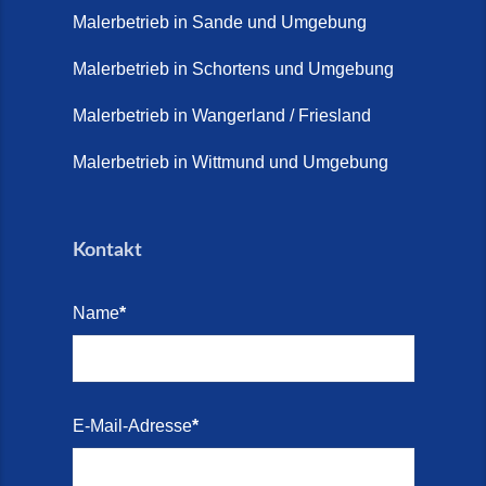
Malerbetrieb in Sande und Umgebung
Terrasse sanieren. (28. Juli
2026)
Malerbetrieb in Schortens und Umgebung
Treppe renovieren (14. Juli
Malerbetrieb in Wangerland / Friesland
2026)
Malerbetrieb in Wittmund und Umgebung
Treppen aus Friesland,
Schortens Jever (17. Juli 2026)
Kontakt
Treppenrenovierung in Zetel (7.
Juli 2026)
Name
*
Treppenrenovierung mit
Steinteppich | Schortens,
Wilhelmshaven & Friesland (29.
Mai 2026)
E-Mail-Adresse
*
Treppenretter – Wir sanieren