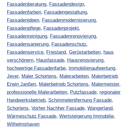
Fassadenberatung
,
Fassadendesign
,
Fassadenfarben
,
Fassadengestaltung
,
Fassadenideen
,
Fassadenmodernisierung
,
Fassadenpflege
,
Fassadenprojekt
,
Fassadenreinigung
,
Fassadenrenovierung
,
Fassadensanierung
,
Fassadenschutz
,
Fassadenservice
,
Friesland
,
Gerüstarbeiten
,
haus
verschönern
,
Hausfassade
,
Hausrenovierung
,
hochwertige Fassadenfarbe
,
Immobilienaufwertung
,
Jever
,
Maler Schortens
,
Malerarbeiten
,
Malerbetrieb
Erwin Janßen
,
Malerbetrieb Schortens
,
Malermeister
,
professionelle Malerarbeiten
,
Putzfassade
,
regionaler
Handwerksbetrieb
,
Schimmelentfernung Fassade
,
Schortens
,
Vorher Nachher Fassade
,
Wangerland
,
Wärmeschutz Fassade
,
Wertsteigerung Immobilie
,
Wilhelmshaven