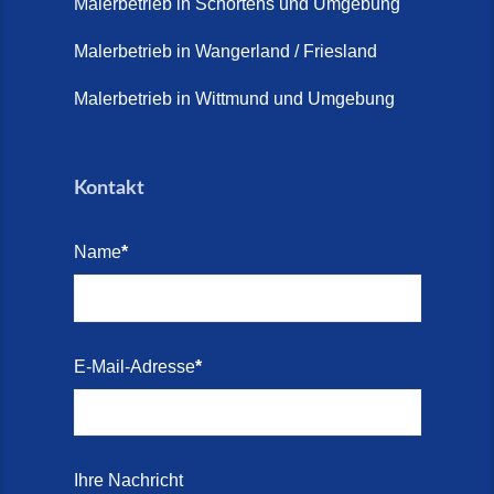
2026)
Malerbetrieb in Schortens und Umgebung
Treppe renovieren (14. Juli
Malerbetrieb in Wangerland / Friesland
2026)
Malerbetrieb in Wittmund und Umgebung
Treppen aus Friesland,
Schortens Jever (17. Juli 2026)
Kontakt
Treppenrenovierung in Zetel (7.
Juli 2026)
Name
*
Treppenrenovierung mit
Steinteppich | Schortens,
Wilhelmshaven & Friesland (29.
Mai 2026)
E-Mail-Adresse
*
Treppenretter – Wir sanieren
Ihre alte Treppe (28. Mai 2026)
Treppenretter aus Schortens –
Ihre Nachricht