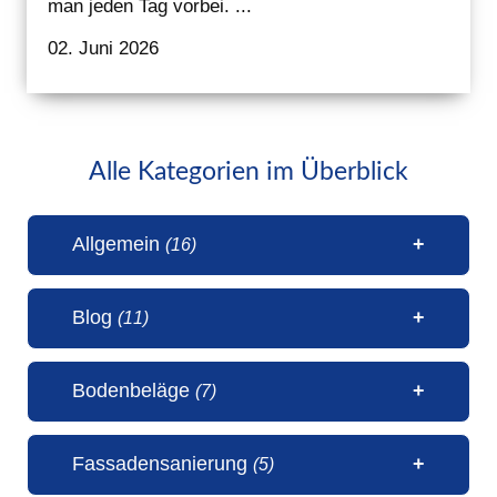
man jeden Tag vorbei. ...
02. Juni 2026
Alle Kategorien im Überblick
Allgemein
(16)
Blog
(11)
1 Millionen Aufrufe Steinteppich
Bodenbeläge
(7)
(31. Juli 2026)
50 Jahre Malerbetrieb Erwin
5 Sterne Bewertung von unseren
Fassadensanierung
(5)
Janßen Schortens (6. Juli 2026)
Kunden (20. April 2026)