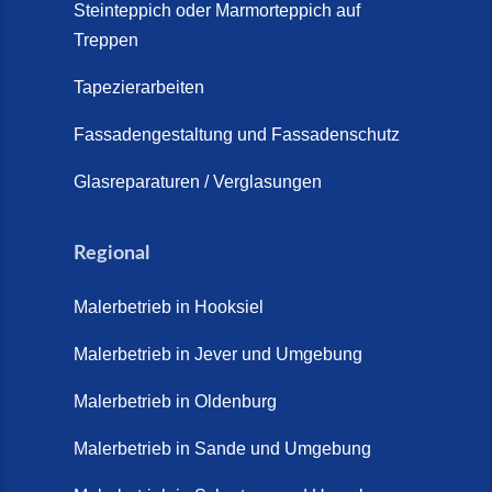
Schortens | Rutschfest &
Steinteppich oder Marmorteppich auf
Treppen
langlebig | Maler Schortens (21.
April 2026)
Tapezierarbeiten
Steinteppich für Außentreppen –
Fassadengestaltung und Fassadenschutz
Vorteile, Kosten und Pflege (9.
Juli 2026)
Glasreparaturen / Verglasungen
Steinteppich im Innenbereich –
Natürlich. Modern. Langlebig.
Regional
(28. April 2026)
Malerbetrieb in Hooksiel
Steinteppich Schortens (26. Mai
2026)
Malerbetrieb in Jever und Umgebung
Steinteppich Wilhelmshaven (1.
Malerbetrieb in Oldenburg
Juni 2026)
Malerbetrieb in Sande und Umgebung
Terrasse sanieren. (28. Juli