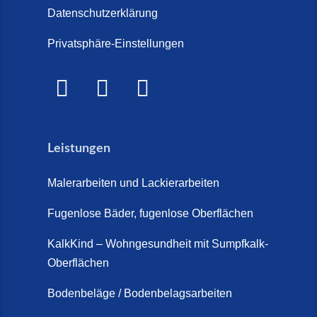
Steinteppich für den
Datenschutzerklärung
2026)
Außenbereich (28. Mai 2026)
Privatsphäre-Einstellungen
Treppenretter.de – Aus alt wird
Marmorkies-Steinteppich (26.
WOW! (6. Juli 2026)
Mai 2026)
Treppensanierung Friesland (2.
Marmorteppich auf Treppen (26.
Juli 2026)
Mai 2026)
Leistungen
So günstig kann eine moderne
Steinteppich-Sanierung sein!
Malerarbeiten und Lackierarbeiten
(22. Mai 2026)
Fugenlose Bäder, fugenlose Oberflächen
Steinteppich & Marmorteppich
auf Treppen: Die fugenlose
KalkKind – Wohngesundheit mit Sumpfkalk-
Sanierung direkt auf Fliesen in
Oberflächen
Schortens (19. März 2026)
Bodenbeläge / Bodenbelagsarbeiten
Steinteppich Außentreppe