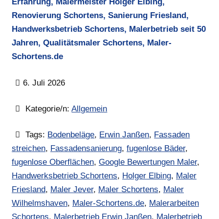
Erfahrung, Malermeister Holger Elbing,
Renovierung Schortens, Sanierung Friesland,
Handwerksbetrieb Schortens, Malerbetrieb seit 50
Jahren, Qualitätsmaler Schortens, Maler-
Schortens.de
6. Juli 2026
Kategorie/n:
Allgemein
Tags:
Bodenbeläge
,
Erwin Janßen
,
Fassaden
streichen
,
Fassadensanierung
,
fugenlose Bäder
,
fugenlose Oberflächen
,
Google Bewertungen Maler
,
Handwerksbetrieb Schortens
,
Holger Elbing
,
Maler
Friesland
,
Maler Jever
,
Maler Schortens
,
Maler
Wilhelmshaven
,
Maler-Schortens.de
,
Malerarbeiten
Schortens
,
Malerbetrieb Erwin Janßen
,
Malerbetrieb