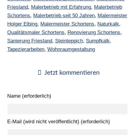
Friesland
,
Malerbetrieb mit Erfahrung
,
Malerbetrieb
Schortens
,
Malerbetrieb seit 50 Jahren
,
Malermeister
Holger Elbing
,
Malermeister Schortens
,
Naturkalk
,
Qualitätsmaler Schortens
,
Renovierung Schortens
,
Sanierung Friesland
,
Steinteppich
,
Sumpfkalk
,
Tapezierarbeiten
,
Wohnraumgestaltung
Jetzt kommentieren
Name (erforderlich)
E-Mail (wird nicht veröffentlicht) (erforderlich)