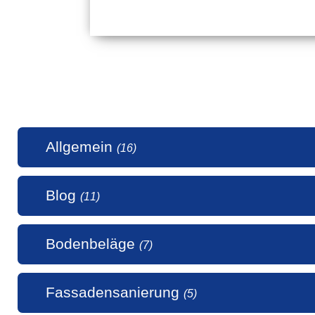
Allgemein
(16)
Blog
(11)
1 Millio
Bodenbeläge
(7)
50 Jahr
5 Stern
Alle uns
Fassadensanierung
(5)
Alte Hol