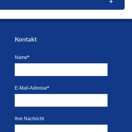
trandes
trandes
Blick
e (16.
den für
Kontakt
arkett
Name
*
i 2026)
Kosten-
E-Mail-Adresse
*
i 2026)
 direkt
Ihre Nachricht
r