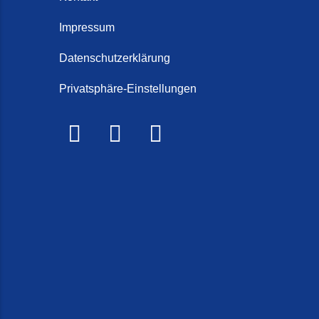
Schorten
Steintep
Impressum
Steintep
Datenschutzerklärung
2026)
Privatsphäre-Einstellungen
Steinte
Steinte
Terrasse
Treppe r
Treppen 
Treppenr
Treppen
Frieslan
Treppenr