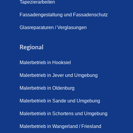
s (21. April 2026)
Tapezierarbeiten
pich für Außentreppen – Vorteile, Kosten und Pflege (9. Juli
Fassadengestaltung und Fassadenschutz
pich im Innenbereich – Natürlich. Modern. Langlebig. (28. Ap
Glasreparaturen / Verglasungen
ppich Schortens (26. Mai 2026)
Regional
ppich Wilhelmshaven (1. Juni 2026)
Malerbetrieb in Hooksiel
 sanieren. (28. Juli 2026)
Malerbetrieb in Jever und Umgebung
enovieren (14. Juli 2026)
aus Friesland, Schortens Jever (17. Juli 2026)
Malerbetrieb in Oldenburg
enovierung in Zetel (7. Juli 2026)
Malerbetrieb in Sande und Umgebung
renovierung mit Steinteppich | Schortens, Wilhelmshaven &
Malerbetrieb in Schortens und Umgebung
d (29. Mai 2026)
Malerbetrieb in Wangerland / Friesland
etter – Wir sanieren Ihre alte Treppe (28. Mai 2026)