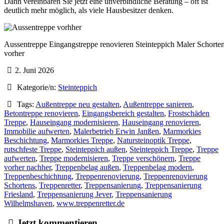
Dann vereinbaren Sie jetzt eine unverbindliche Beratung – oft ist
deutlich mehr möglich, als viele Hausbesitzer denken.
Aussentreppe Eingangstreppe renovieren Steinteppich Maler Schorte
vorher
2. Juni 2026
Kategorie/n:
Steinteppich
Tags:
Außentreppe neu gestalten
,
Außentreppe sanieren
,
Betontreppe renovieren
,
Eingangsbereich gestalten
,
Frostschäden
Treppe
,
Hauseingang modernisieren
,
Hauseingang renovieren
,
Immobilie aufwerten
,
Malerbetrieb Erwin Janßen
,
Marmorkies
Beschichtung
,
Marmorkies Treppe
,
Natursteinoptik Treppe
,
rutschfeste Treppe
,
Steinteppich außen
,
Steinteppich Treppe
,
Treppe
aufwerten
,
Treppe modernisieren
,
Treppe verschönern
,
Treppe
vorher nachher
,
Treppenbelag außen
,
Treppenbelag modern
,
Treppenbeschichtung
,
Treppenrenovierung
,
Treppenrenovierung
Schortens
,
Treppenretter
,
Treppensanierung
,
Treppensanierung
Friesland
,
Treppensanierung Jever
,
Treppensanierung
Wilhelmshaven
,
www.treppenretter.de
Jetzt kommentieren