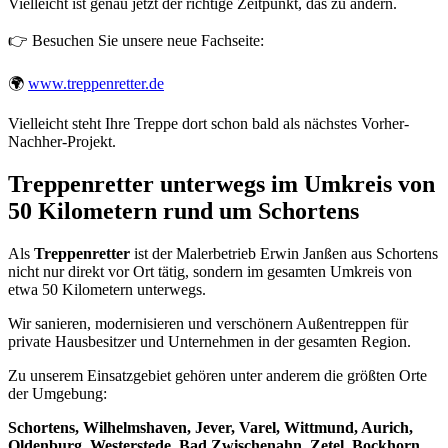
Vielleicht ist genau jetzt der richtige Zeitpunkt, das zu ändern.
👉 Besuchen Sie unsere neue Fachseite:
🌍
www.treppenretter.de
Vielleicht steht Ihre Treppe dort schon bald als nächstes Vorher-
Nachher-Projekt.
Treppenretter unterwegs im Umkreis von
50 Kilometern rund um Schortens
Als
Treppenretter
ist der Malerbetrieb Erwin Janßen aus Schortens
nicht nur direkt vor Ort tätig, sondern im gesamten Umkreis von
etwa 50 Kilometern unterwegs.
Wir sanieren, modernisieren und verschönern Außentreppen für
private Hausbesitzer und Unternehmen in der gesamten Region.
Zu unserem Einsatzgebiet gehören unter anderem die größten Orte
der Umgebung:
Schortens, Wilhelmshaven, Jever, Varel, Wittmund, Aurich,
Oldenburg, Westerstede, Bad Zwischenahn, Zetel, Bockhorn,