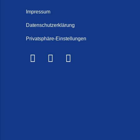
Schorten
Steintep
Impressum
Steintep
Datenschutzerklärung
2026)
Privatsphäre-Einstellungen
Steinte
Steinte
Terrasse
Treppe r
Treppen 
Treppenr
Treppen
Frieslan
Treppenr