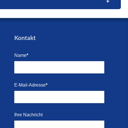
trandes
trandes
Blick
e (16.
den für
Kontakt
arkett
Name
*
i 2026)
Kosten-
E-Mail-Adresse
*
i 2026)
 direkt
Ihre Nachricht
r