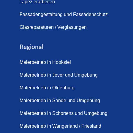
s (21. April 2026)
Tapezierarbeiten
pich für Außentreppen – Vorteile, Kosten und Pflege (9. Juli
Fassadengestaltung und Fassadenschutz
pich im Innenbereich – Natürlich. Modern. Langlebig. (28. Ap
Glasreparaturen / Verglasungen
ppich Schortens (26. Mai 2026)
Regional
ppich Wilhelmshaven (1. Juni 2026)
Malerbetrieb in Hooksiel
 sanieren. (28. Juli 2026)
Malerbetrieb in Jever und Umgebung
enovieren (14. Juli 2026)
aus Friesland, Schortens Jever (17. Juli 2026)
Malerbetrieb in Oldenburg
enovierung in Zetel (7. Juli 2026)
Malerbetrieb in Sande und Umgebung
renovierung mit Steinteppich | Schortens, Wilhelmshaven &
Malerbetrieb in Schortens und Umgebung
d (29. Mai 2026)
Malerbetrieb in Wangerland / Friesland
etter – Wir sanieren Ihre alte Treppe (28. Mai 2026)