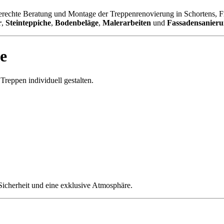
erechte Beratung und Montage der Treppenrenovierung in Schortens, 
r
,
Steinteppiche
,
Bodenbeläge
,
Malerarbeiten
und
Fassadensanier
e
reppen individuell gestalten.
 Sicherheit und eine exklusive Atmosphäre.