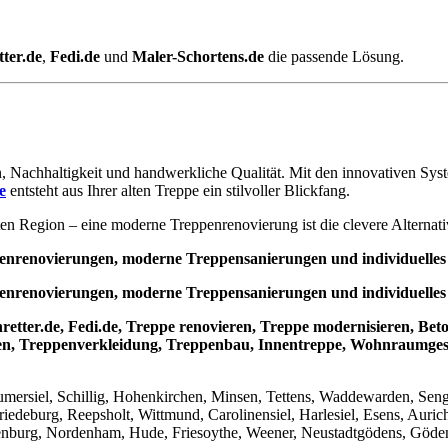
ter.de
,
Fedi.de
und
Maler-Schortens.de
die passende Lösung.
, Nachhaltigkeit und handwerkliche Qualität. Mit den innovativen Sy
e
entsteht aus Ihrer alten Treppe ein stilvoller Blickfang.
en Region – eine moderne Treppenrenovierung ist die clevere Alternat
penrenovierungen, moderne Treppensanierungen und individuelles
penrenovierungen, moderne Treppensanierungen und individuelles
etter.de, Fedi.de, Treppe renovieren, Treppe modernisieren, Beto
n, Treppenverkleidung, Treppenbau, Innentreppe, Wohnraumgesta
umersiel, Schillig, Hohenkirchen, Minsen, Tettens, Waddewarden, Sen
edeburg, Reepsholt, Wittmund, Carolinensiel, Harlesiel, Esens, Auric
burg, Nordenham, Hude, Friesoythe, Weener, Neustadtgödens, Gödens