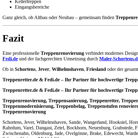
Kellertreppen
Eingangsbereiche
Ganz gleich, ob Altbau oder Neubau – gemeinsam finden
Treppenret
Fazit
Eine professionelle
Treppenrenovierung
verbindet modernes Design
Fedi.de
und der fachgerechten Umsetzung durch
Maler-Schortens.d
Ob in
Schortens
,
Jever
,
Wilhelmshaven
,
Friesland
oder der gesamt
Treppenretter.de & Fedi.de – Ihr Partner für hochwertige Trep
Treppenretter.de & Fedi.de – Ihr Partner für hochwertige Trep
Treppenrenovierung, Treppensanierung, Treppenretter, Treppenr
Treppenmodernisierung, Treppenbelag, Treppenstufen renoviere
Treppenrenovierung
Schortens, Jever, Wilhelmshaven, Sande, Wangerland, Hooksiel, Hor
Rahrdum, Varel, Dangast, Zetel, Bockhorn, Neuenburg, Grabstede, Fri
Zwischenahn, Oldenburg, Jade, Ovelgönne, Brake, Edewecht, Warden