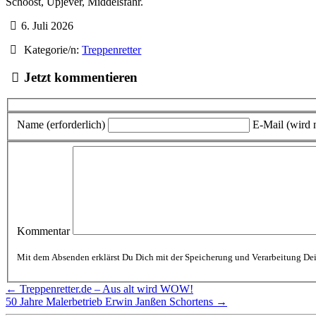
Schoost, Upjever, Middelsfähr.
6. Juli 2026
Kategorie/n:
Treppenretter
Jetzt kommentieren
Name (erforderlich)
E-Mail (wird n
Kommentar
← Treppenretter.de – Aus alt wird WOW!
50 Jahre Malerbetrieb Erwin Janßen Schortens →