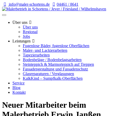
info@maler-schortens.de
04461 / 8641
Über uns
Über uns
Regional
Jobs
Leistungen
Fugenlose Bäder, fugenlose Oberflächen
Maler- und Lackierarbeiten
Tapezierarbeiten
Bodenbeläge / Bodenbelagsarbeiten
Steinteppich & Marmorteppich auf Treppen
Fassadengestaltung und Fassadenschutz
Glasreparaturen / Verglasungen
KalkKind – Sumpfkalk-Oberflächen
Service
Blog
Kontakt
Neuer Mitarbeiter beim
Malerbetrieb Erwin Janßen