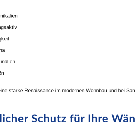
mikalien
ngsaktiv
gkeit
ma
undlich
ön
eine starke Renaissance im modernen Wohnbau und bei San
licher Schutz für Ihre Wä