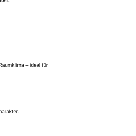
ften.
Raumklima – ideal für
arakter.