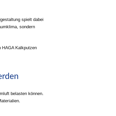
staltung spielt dabei
Raumklima, sondern
gen HAGA Kalkputzen
erden
mluft belasten können.
terialien.