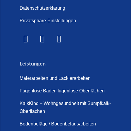
große Kosten-Vergleich (14. Juli
Steinteppich für den
Datenschutzerklärung
2026)
Außenbereich (28. Mai 2026)
Privatsphäre-Einstellungen
Treppenretter.de – Aus alt wird
Marmorkies-Steinteppich (26.
WOW! (6. Juli 2026)
Mai 2026)
Treppensanierung Friesland (2.
Marmorteppich auf Treppen (26.
Juli 2026)
Mai 2026)
Leistungen
So günstig kann eine moderne
Steinteppich-Sanierung sein!
Malerarbeiten und Lackierarbeiten
(22. Mai 2026)
Fugenlose Bäder, fugenlose Oberflächen
Steinteppich & Marmorteppich
auf Treppen: Die fugenlose
KalkKind – Wohngesundheit mit Sumpfkalk-
Sanierung direkt auf Fliesen in
Oberflächen
Schortens (19. März 2026)
Bodenbeläge / Bodenbelagsarbeiten
Steinteppich Außentreppe