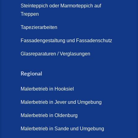
Schortens | Rutschfest &
Steinteppich oder Marmorteppich auf
Treppen
langlebig | Maler Schortens (21.
April 2026)
Tapezierarbeiten
Steinteppich für Außentreppen –
Fassadengestaltung und Fassadenschutz
Vorteile, Kosten und Pflege (9.
Juli 2026)
Glasreparaturen / Verglasungen
Steinteppich im Innenbereich –
Natürlich. Modern. Langlebig.
Regional
(28. April 2026)
Malerbetrieb in Hooksiel
Steinteppich Schortens (26. Mai
2026)
Malerbetrieb in Jever und Umgebung
Steinteppich Wilhelmshaven (1.
Malerbetrieb in Oldenburg
Juni 2026)
Malerbetrieb in Sande und Umgebung
Terrasse sanieren. (28. Juli