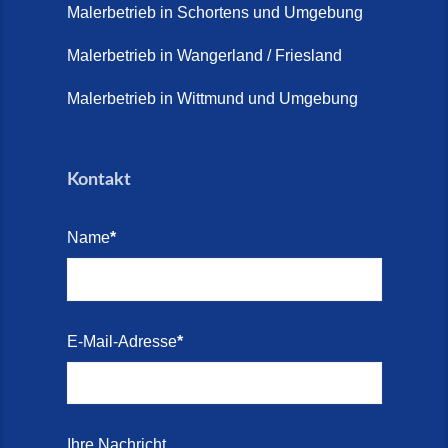
2026)
Malerbetrieb in Schortens und Umgebung
Treppe renovieren (14. Juli
Malerbetrieb in Wangerland / Friesland
2026)
Malerbetrieb in Wittmund und Umgebung
Treppen aus Friesland,
Schortens Jever (17. Juli 2026)
Kontakt
Treppenrenovierung in Zetel (7.
Juli 2026)
Name
*
Treppenrenovierung mit
Steinteppich | Schortens,
Wilhelmshaven & Friesland (29.
Mai 2026)
E-Mail-Adresse
*
Treppenretter – Wir sanieren
Ihre alte Treppe (28. Mai 2026)
Treppenretter aus Schortens –
Ihre Nachricht