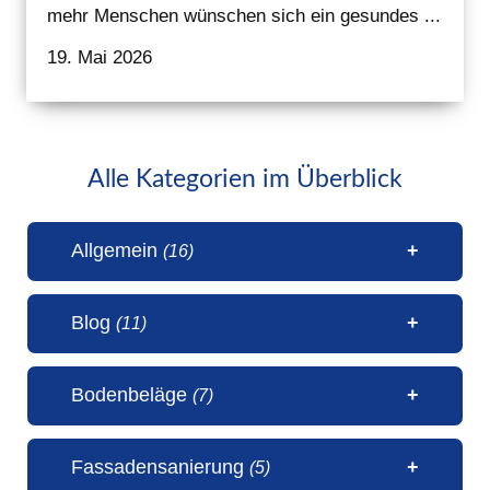
mehr Menschen wünschen sich ein gesundes ...
19. Mai 2026
Alle Kategorien im Überblick
Allgemein
(16)
Blog
(11)
1 Millionen Aufrufe Steinteppich
Bodenbeläge
(7)
(31. Juli 2026)
50 Jahre Malerbetrieb Erwin
5 Sterne Bewertung von unseren
Fassadensanierung
(5)
Janßen Schortens (6. Juli 2026)
Kunden (20. April 2026)