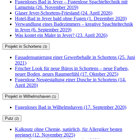
Fugenloses Bad in Jever – Fugenlose Spachteltechnik mit
Lamurista (26. November 2019)
Glaser Jever-Schortens-Friesland (24. April 2026)
Hotel-Bad in Jever bald ohne Fugen (1. Dezember 2020)
Verwandlung eines Badezimmers – kreative Spachteltechnik
in Jever (6. September 2019)
Was kostet ein Maler in Jever? (23. April 2026)
Projekt in Schortens
(3)
Fassadensanierung einer Gewerbehalle in Schortens (25. Juni
2021)
Frischer Look für neue Büros in Schortens – neue Farben,
neuer Boden, neues Raumgefühl (17. Oktober 2025)
Fugenlose Neugestaltung einer Dusche in Schortens (14.
April 2020)
Projekt in Wilhelmshaven
(1)
Fugenloses Bad in Wilhelmshaven (17. September 2020)
Putz
(2)
Kalkputz ohne Chemie, natürlich, für Allergiker besten
geeignet (12. November 2025)