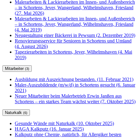
Malerarbeiten & Lackierarbeiten im Innen- und Außenbereich
– in Schortens, Jever, Wangerland, Wilhelmshaven, Friesland
(27. Mai 2026)
Malerarbeiten & Lackierarbeiten im Innen- und Außenbereich
– in Schortens, Jever, Wangerland, Wilhelmshaven, Friesland
(4. Mai 2019)
Neugestaltung einer Bäckerei in Pewsum (2. Dezember 2019)
Renovierungsservice für Senioren in Schortens und Umland
(4. August 2026)
Tapezierarbeiten in Schortens, Jever, Wilhelmshaven (4. Mai
2019)
Mitarbeiter
(3)
Ausbildung mit Auszeichnung bestanden. (11. Februar 2021)
Maler-Auszubildende (m/w/d) in Schortens gesucht (6. Januar
2021)
Neuer Mitarbeiter beim Malerbetrieb Erwin Janßen aus
Schortens – ein starkes Team wächst weiter (7. Oktober 2025)
Naturkalk
(6)
Gesunde Wände mit Naturkalk (10. Oktober 2025)
HAGA Kalkputz (16. Januar 2025)
Kalkputz ohne Chemie, natürlich, für Allergiker besten