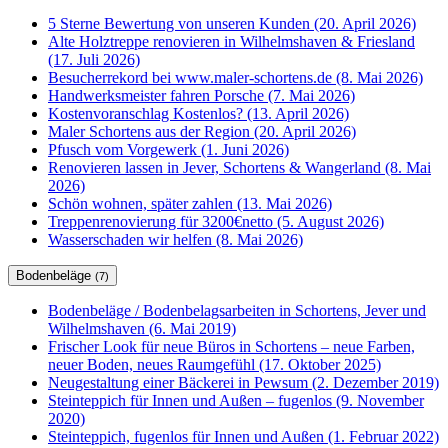
5 Sterne Bewertung von unseren Kunden (20. April 2026)
Alte Holztreppe renovieren in Wilhelmshaven & Friesland
(17. Juli 2026)
Besucherrekord bei www.maler-schortens.de (8. Mai 2026)
Handwerksmeister fahren Porsche (7. Mai 2026)
Kostenvoranschlag Kostenlos? (13. April 2026)
Maler Schortens aus der Region (20. April 2026)
Pfusch vom Vorgewerk (1. Juni 2026)
Renovieren lassen in Jever, Schortens & Wangerland (8. Mai
2026)
Schön wohnen, später zahlen (13. Mai 2026)
Treppenrenovierung für 3200€netto (5. August 2026)
Wasserschaden wir helfen (8. Mai 2026)
Bodenbeläge
(7)
Bodenbeläge / Bodenbelagsarbeiten in Schortens, Jever und
Wilhelmshaven (6. Mai 2019)
Frischer Look für neue Büros in Schortens – neue Farben,
neuer Boden, neues Raumgefühl (17. Oktober 2025)
Neugestaltung einer Bäckerei in Pewsum (2. Dezember 2019)
Steinteppich für Innen und Außen – fugenlos (9. November
2020)
Steinteppich, fugenlos für Innen und Außen (1. Februar 2022)