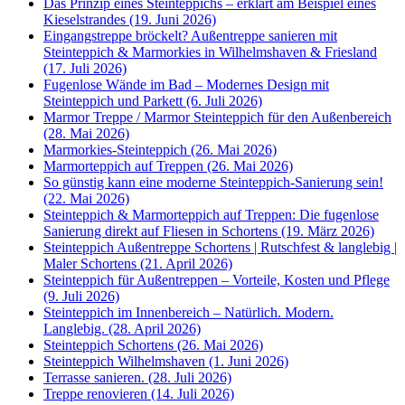
Das Prinzip eines Steinteppichs – erklärt am Beispiel eines
Kieselstrandes (19. Juni 2026)
Eingangstreppe bröckelt? Außentreppe sanieren mit
Steinteppich & Marmorkies in Wilhelmshaven & Friesland
(17. Juli 2026)
Fugenlose Wände im Bad – Modernes Design mit
Steinteppich und Parkett (6. Juli 2026)
Marmor Treppe / Marmor Steinteppich für den Außenbereich
(28. Mai 2026)
Marmorkies-Steinteppich (26. Mai 2026)
Marmorteppich auf Treppen (26. Mai 2026)
So günstig kann eine moderne Steinteppich-Sanierung sein!
(22. Mai 2026)
Steinteppich & Marmorteppich auf Treppen: Die fugenlose
Sanierung direkt auf Fliesen in Schortens (19. März 2026)
Steinteppich Außentreppe Schortens | Rutschfest & langlebig |
Maler Schortens (21. April 2026)
Steinteppich für Außentreppen – Vorteile, Kosten und Pflege
(9. Juli 2026)
Steinteppich im Innenbereich – Natürlich. Modern.
Langlebig. (28. April 2026)
Steinteppich Schortens (26. Mai 2026)
Steinteppich Wilhelmshaven (1. Juni 2026)
Terrasse sanieren. (28. Juli 2026)
Treppe renovieren (14. Juli 2026)