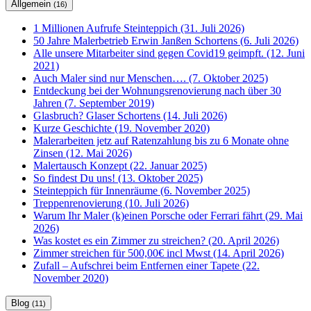
Allgemein
(16)
1 Millionen Aufrufe Steinteppich (31. Juli 2026)
50 Jahre Malerbetrieb Erwin Janßen Schortens (6. Juli 2026)
Alle unsere Mitarbeiter sind gegen Covid19 geimpft. (12. Juni
2021)
Auch Maler sind nur Menschen…. (7. Oktober 2025)
Entdeckung bei der Wohnungsrenovierung nach über 30
Jahren (7. September 2019)
Glasbruch? Glaser Schortens (14. Juli 2026)
Kurze Geschichte (19. November 2020)
Malerarbeiten jetz auf Ratenzahlung bis zu 6 Monate ohne
Zinsen (12. Mai 2026)
Malertausch Konzept (22. Januar 2025)
So findest Du uns! (13. Oktober 2025)
Steinteppich für Innenräume (6. November 2025)
Treppenrenovierung (10. Juli 2026)
Warum Ihr Maler (k)einen Porsche oder Ferrari fährt (29. Mai
2026)
Was kostet es ein Zimmer zu streichen? (20. April 2026)
Zimmer streichen für 500,00€ incl Mwst (14. April 2026)
Zufall – Aufschrei beim Entfernen einer Tapete (22.
November 2020)
Blog
(11)