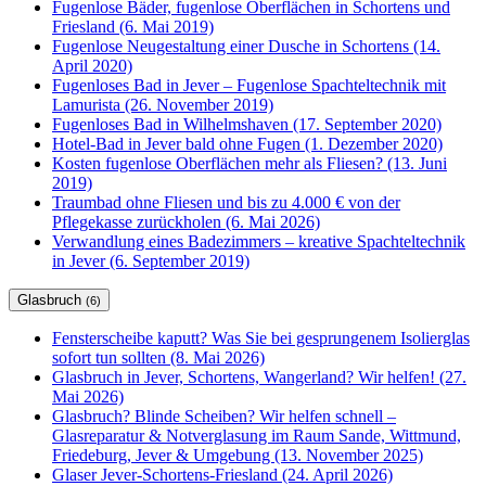
Fugenlose Bäder, fugenlose Oberflächen in Schortens und
Friesland (6. Mai 2019)
Fugenlose Neugestaltung einer Dusche in Schortens (14.
April 2020)
Fugenloses Bad in Jever – Fugenlose Spachteltechnik mit
Lamurista (26. November 2019)
Fugenloses Bad in Wilhelmshaven (17. September 2020)
Hotel-Bad in Jever bald ohne Fugen (1. Dezember 2020)
Kosten fugenlose Oberflächen mehr als Fliesen? (13. Juni
2019)
Traumbad ohne Fliesen und bis zu 4.000 € von der
Pflegekasse zurückholen (6. Mai 2026)
Verwandlung eines Badezimmers – kreative Spachteltechnik
in Jever (6. September 2019)
Glasbruch
(6)
Fensterscheibe kaputt? Was Sie bei gesprungenem Isolierglas
sofort tun sollten (8. Mai 2026)
Glasbruch in Jever, Schortens, Wangerland? Wir helfen! (27.
Mai 2026)
Glasbruch? Blinde Scheiben? Wir helfen schnell –
Glasreparatur & Notverglasung im Raum Sande, Wittmund,
Friedeburg, Jever & Umgebung (13. November 2025)
Glaser Jever-Schortens-Friesland (24. April 2026)