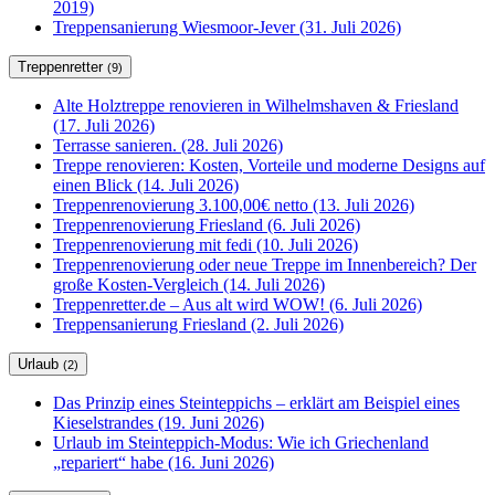
2019)
Treppensanierung Wiesmoor-Jever (31. Juli 2026)
Treppenretter
(9)
Alte Holztreppe renovieren in Wilhelmshaven & Friesland
(17. Juli 2026)
Terrasse sanieren. (28. Juli 2026)
Treppe renovieren: Kosten, Vorteile und moderne Designs auf
einen Blick (14. Juli 2026)
Treppenrenovierung 3.100,00€ netto (13. Juli 2026)
Treppenrenovierung Friesland (6. Juli 2026)
Treppenrenovierung mit fedi (10. Juli 2026)
Treppenrenovierung oder neue Treppe im Innenbereich? Der
große Kosten-Vergleich (14. Juli 2026)
Treppenretter.de – Aus alt wird WOW! (6. Juli 2026)
Treppensanierung Friesland (2. Juli 2026)
Urlaub
(2)
Das Prinzip eines Steinteppichs – erklärt am Beispiel eines
Kieselstrandes (19. Juni 2026)
Urlaub im Steinteppich-Modus: Wie ich Griechenland
„repariert“ habe (16. Juni 2026)