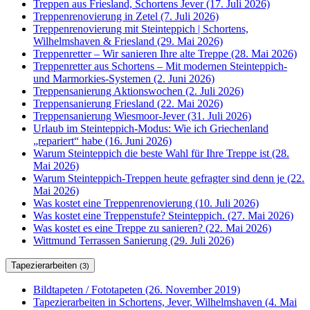
Treppen aus Friesland, Schortens Jever (17. Juli 2026)
Treppenrenovierung in Zetel (7. Juli 2026)
Treppenrenovierung mit Steinteppich | Schortens,
Wilhelmshaven & Friesland (29. Mai 2026)
Treppenretter – Wir sanieren Ihre alte Treppe (28. Mai 2026)
Treppenretter aus Schortens – Mit modernen Steinteppich-
und Marmorkies-Systemen (2. Juni 2026)
Treppensanierung Aktionswochen (2. Juli 2026)
Treppensanierung Friesland (22. Mai 2026)
Treppensanierung Wiesmoor-Jever (31. Juli 2026)
Urlaub im Steinteppich-Modus: Wie ich Griechenland
„repariert“ habe (16. Juni 2026)
Warum Steinteppich die beste Wahl für Ihre Treppe ist (28.
Mai 2026)
Warum Steinteppich-Treppen heute gefragter sind denn je (22.
Mai 2026)
Was kostet eine Treppenrenovierung (10. Juli 2026)
Was kostet eine Treppenstufe? Steinteppich. (27. Mai 2026)
Was kostet es eine Treppe zu sanieren? (22. Mai 2026)
Wittmund Terrassen Sanierung (29. Juli 2026)
Tapezierarbeiten
(3)
Bildtapeten / Fototapeten (26. November 2019)
Tapezierarbeiten in Schortens, Jever, Wilhelmshaven (4. Mai