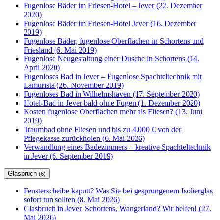
Fugenlose Bäder im Friesen-Hotel – Jever (22. Dezember
2020)
Fugenlose Bäder im Friesen-Hotel Jever (16. Dezember
2019)
Fugenlose Bäder, fugenlose Oberflächen in Schortens und
Friesland (6. Mai 2019)
Fugenlose Neugestaltung einer Dusche in Schortens (14.
April 2020)
Fugenloses Bad in Jever – Fugenlose Spachteltechnik mit
Lamurista (26. November 2019)
Fugenloses Bad in Wilhelmshaven (17. September 2020)
Hotel-Bad in Jever bald ohne Fugen (1. Dezember 2020)
Kosten fugenlose Oberflächen mehr als Fliesen? (13. Juni
2019)
Traumbad ohne Fliesen und bis zu 4.000 € von der
Pflegekasse zurückholen (6. Mai 2026)
Verwandlung eines Badezimmers – kreative Spachteltechnik
in Jever (6. September 2019)
Glasbruch
(6)
Fensterscheibe kaputt? Was Sie bei gesprungenem Isolierglas
sofort tun sollten (8. Mai 2026)
Glasbruch in Jever, Schortens, Wangerland? Wir helfen! (27.
Mai 2026)