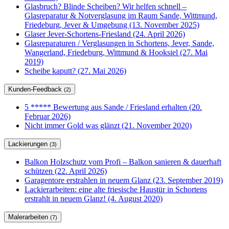
Glasbruch? Blinde Scheiben? Wir helfen schnell –
Glasreparatur & Notverglasung im Raum Sande, Wittmund,
Friedeburg, Jever & Umgebung (13. November 2025)
Glaser Jever-Schortens-Friesland (24. April 2026)
Glasreparaturen / Verglasungen in Schortens, Jever, Sande,
Wangerland, Friedeburg, Wittmund & Hooksiel (27. Mai
2019)
Scheibe kaputt? (27. Mai 2026)
Kunden-Feedback
(2)
5 ***** Bewertung aus Sande / Friesland erhalten (20.
Februar 2026)
Nicht immer Gold was glänzt (21. November 2020)
Lackierungen
(3)
Balkon Holzschutz vom Profi – Balkon sanieren & dauerhaft
schützen (22. April 2026)
Garagentore erstrahlen in neuem Glanz (23. September 2019)
Lackierarbeiten: eine alte friesische Haustür in Schortens
erstrahlt in neuem Glanz! (4. August 2020)
Malerarbeiten
(7)