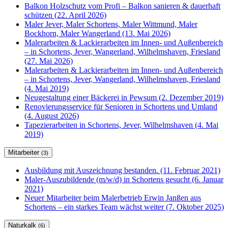
Balkon Holzschutz vom Profi – Balkon sanieren & dauerhaft
schützen (22. April 2026)
Maler Jever, Maler Schortens, Maler Wittmund, Maler
Bockhorn, Maler Wangerland (13. Mai 2026)
Malerarbeiten & Lackierarbeiten im Innen- und Außenbereich
– in Schortens, Jever, Wangerland, Wilhelmshaven, Friesland
(27. Mai 2026)
Malerarbeiten & Lackierarbeiten im Innen- und Außenbereich
– in Schortens, Jever, Wangerland, Wilhelmshaven, Friesland
(4. Mai 2019)
Neugestaltung einer Bäckerei in Pewsum (2. Dezember 2019)
Renovierungsservice für Senioren in Schortens und Umland
(4. August 2026)
Tapezierarbeiten in Schortens, Jever, Wilhelmshaven (4. Mai
2019)
Mitarbeiter
(3)
Ausbildung mit Auszeichnung bestanden. (11. Februar 2021)
Maler-Auszubildende (m/w/d) in Schortens gesucht (6. Januar
2021)
Neuer Mitarbeiter beim Malerbetrieb Erwin Janßen aus
Schortens – ein starkes Team wächst weiter (7. Oktober 2025)
Naturkalk
(6)