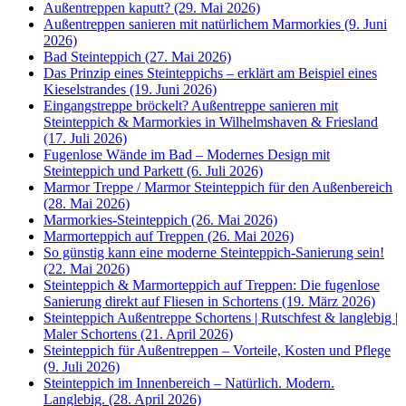
Außentreppen kaputt? (29. Mai 2026)
Außentreppen sanieren mit natürlichem Marmorkies (9. Juni
2026)
Bad Steinteppich (27. Mai 2026)
Das Prinzip eines Steinteppichs – erklärt am Beispiel eines
Kieselstrandes (19. Juni 2026)
Eingangstreppe bröckelt? Außentreppe sanieren mit
Steinteppich & Marmorkies in Wilhelmshaven & Friesland
(17. Juli 2026)
Fugenlose Wände im Bad – Modernes Design mit
Steinteppich und Parkett (6. Juli 2026)
Marmor Treppe / Marmor Steinteppich für den Außenbereich
(28. Mai 2026)
Marmorkies-Steinteppich (26. Mai 2026)
Marmorteppich auf Treppen (26. Mai 2026)
So günstig kann eine moderne Steinteppich-Sanierung sein!
(22. Mai 2026)
Steinteppich & Marmorteppich auf Treppen: Die fugenlose
Sanierung direkt auf Fliesen in Schortens (19. März 2026)
Steinteppich Außentreppe Schortens | Rutschfest & langlebig |
Maler Schortens (21. April 2026)
Steinteppich für Außentreppen – Vorteile, Kosten und Pflege
(9. Juli 2026)
Steinteppich im Innenbereich – Natürlich. Modern.
Langlebig. (28. April 2026)