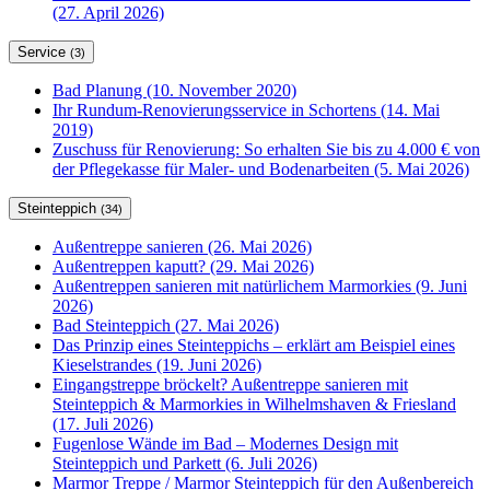
(27. April 2026)
Service
(3)
Bad Planung (10. November 2020)
Ihr Rundum-Renovierungsservice in Schortens (14. Mai
2019)
Zuschuss für Renovierung: So erhalten Sie bis zu 4.000 € von
der Pflegekasse für Maler- und Bodenarbeiten (5. Mai 2026)
Steinteppich
(34)
Außentreppe sanieren (26. Mai 2026)
Außentreppen kaputt? (29. Mai 2026)
Außentreppen sanieren mit natürlichem Marmorkies (9. Juni
2026)
Bad Steinteppich (27. Mai 2026)
Das Prinzip eines Steinteppichs – erklärt am Beispiel eines
Kieselstrandes (19. Juni 2026)
Eingangstreppe bröckelt? Außentreppe sanieren mit
Steinteppich & Marmorkies in Wilhelmshaven & Friesland
(17. Juli 2026)
Fugenlose Wände im Bad – Modernes Design mit
Steinteppich und Parkett (6. Juli 2026)
Marmor Treppe / Marmor Steinteppich für den Außenbereich