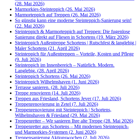
(28. Mai 2026)
Marmorkies-Steinteppich (26. Mai 2026)
Marmorteppich auf Treppen (26. Mai 2026)
So günstig kann eine moderne Steinteppich-Sanierung sein!
(22. Mai 2026)
Steinteppich & Marmorteppich auf Treppen: Die fugenlose
Sanierung direkt auf Fliesen in Schortens (19. März 2026)
Steinteppich Außentreppe Schortens | Rutschfest & langlebig |
Maler Schortens (21. April 2026)
Steinteppich für Außentreppen – Vorteile, Kosten und Pflege
(9. Juli 2026)
Steinteppich im Innenbereich – Natürlich. Modern.
Langlebig. (28. April 2026)
Steinteppich Schortens (26. Mai 2026)
Steinteppich Wilhelmshaven (1. Juni 2026)
Terrasse sanieren. (28. Juli 2026)
Treppe renovieren (14. Juli 2026)
Treppen aus Friesland, Schortens Jever (17. Juli 2026)
Treppenrenovierung in Zetel (7. Juli 2026)
Treppenrenovierung mit Steinteppich | Schortens,
Wilhelmshaven & Friesland (29. Mai 2026)
Treppenretter – Wir sanieren Ihre alte Treppe (28. Mai 2026)
Treppenretter aus Schortens – Mit modernen Steinteppich-
und Marmorkies-Systemen (2. Juni 2026)
Treppensanierung Aktionswochen (2. Juli 2026)