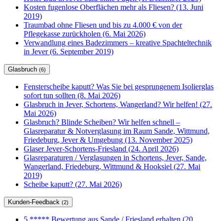
Kosten fugenlose Oberflächen mehr als Fliesen? (13. Juni
2019)
Traumbad ohne Fliesen und bis zu 4.000 € von der
Pflegekasse zurückholen (6. Mai 2026)
Verwandlung eines Badezimmers – kreative Spachteltechnik
in Jever (6. September 2019)
Glasbruch
(6)
Fensterscheibe kaputt? Was Sie bei gesprungenem Isolierglas
sofort tun sollten (8. Mai 2026)
Glasbruch in Jever, Schortens, Wangerland? Wir helfen! (27.
Mai 2026)
Glasbruch? Blinde Scheiben? Wir helfen schnell –
Glasreparatur & Notverglasung im Raum Sande, Wittmund,
Friedeburg, Jever & Umgebung (13. November 2025)
Glaser Jever-Schortens-Friesland (24. April 2026)
Glasreparaturen / Verglasungen in Schortens, Jever, Sande,
Wangerland, Friedeburg, Wittmund & Hooksiel (27. Mai
2019)
Scheibe kaputt? (27. Mai 2026)
Kunden-Feedback
(2)
5 ***** Bewertung aus Sande / Friesland erhalten (20.