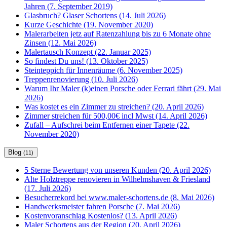
Jahren (7. September 2019)
Glasbruch? Glaser Schortens (14. Juli 2026)
Kurze Geschichte (19. November 2020)
Malerarbeiten jetz auf Ratenzahlung bis zu 6 Monate ohne
Zinsen (12. Mai 2026)
Malertausch Konzept (22. Januar 2025)
So findest Du uns! (13. Oktober 2025)
Steinteppich für Innenräume (6. November 2025)
Treppenrenovierung (10. Juli 2026)
Warum Ihr Maler (k)einen Porsche oder Ferrari fährt (29. Mai
2026)
Was kostet es ein Zimmer zu streichen? (20. April 2026)
Zimmer streichen für 500,00€ incl Mwst (14. April 2026)
Zufall – Aufschrei beim Entfernen einer Tapete (22.
November 2020)
Blog
(11)
5 Sterne Bewertung von unseren Kunden (20. April 2026)
Alte Holztreppe renovieren in Wilhelmshaven & Friesland
(17. Juli 2026)
Besucherrekord bei www.maler-schortens.de (8. Mai 2026)
Handwerksmeister fahren Porsche (7. Mai 2026)
Kostenvoranschlag Kostenlos? (13. April 2026)
Maler Schortens aus der Region (20. April 2026)