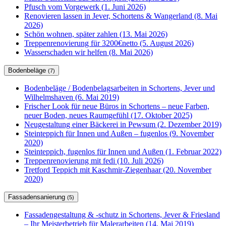
Pfusch vom Vorgewerk (1. Juni 2026)
Renovieren lassen in Jever, Schortens & Wangerland (8. Mai
2026)
Schön wohnen, später zahlen (13. Mai 2026)
Treppenrenovierung für 3200€netto (5. August 2026)
Wasserschaden wir helfen (8. Mai 2026)
Bodenbeläge
(7)
Bodenbeläge / Bodenbelagsarbeiten in Schortens, Jever und
Wilhelmshaven (6. Mai 2019)
Frischer Look für neue Büros in Schortens – neue Farben,
neuer Boden, neues Raumgefühl (17. Oktober 2025)
Neugestaltung einer Bäckerei in Pewsum (2. Dezember 2019)
Steinteppich für Innen und Außen – fugenlos (9. November
2020)
Steinteppich, fugenlos für Innen und Außen (1. Februar 2022)
Treppenrenovierung mit fedi (10. Juli 2026)
Tretford Teppich mit Kaschmir-Ziegenhaar (20. November
2020)
Fassadensanierung
(5)
Fassadengestaltung & -schutz in Schortens, Jever & Friesland
– Ihr Meisterbetrieb für Malerarbeiten (14. Mai 2019)