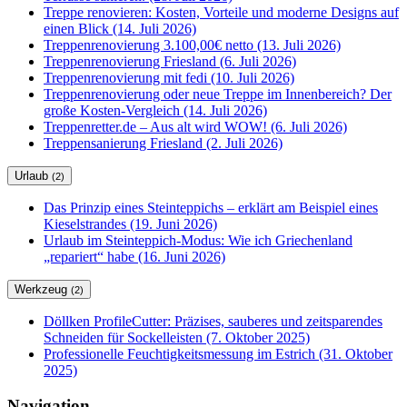
Treppe renovieren: Kosten, Vorteile und moderne Designs auf
einen Blick (14. Juli 2026)
Treppenrenovierung 3.100,00€ netto (13. Juli 2026)
Treppenrenovierung Friesland (6. Juli 2026)
Treppenrenovierung mit fedi (10. Juli 2026)
Treppenrenovierung oder neue Treppe im Innenbereich? Der
große Kosten-Vergleich (14. Juli 2026)
Treppenretter.de – Aus alt wird WOW! (6. Juli 2026)
Treppensanierung Friesland (2. Juli 2026)
Urlaub
(2)
Das Prinzip eines Steinteppichs – erklärt am Beispiel eines
Kieselstrandes (19. Juni 2026)
Urlaub im Steinteppich-Modus: Wie ich Griechenland
„repariert“ habe (16. Juni 2026)
Werkzeug
(2)
Döllken ProfileCutter: Präzises, sauberes und zeitsparendes
Schneiden für Sockelleisten (7. Oktober 2025)
Professionelle Feuchtigkeitsmessung im Estrich (31. Oktober
2025)
Navigation