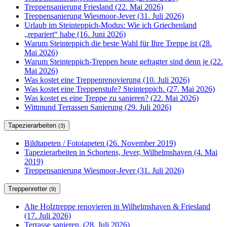
Treppensanierung Friesland (22. Mai 2026)
Treppensanierung Wiesmoor-Jever (31. Juli 2026)
Urlaub im Steinteppich-Modus: Wie ich Griechenland
„repariert“ habe (16. Juni 2026)
Warum Steinteppich die beste Wahl für Ihre Treppe ist (28.
Mai 2026)
Warum Steinteppich-Treppen heute gefragter sind denn je (22.
Mai 2026)
Was kostet eine Treppenrenovierung (10. Juli 2026)
Was kostet eine Treppenstufe? Steinteppich. (27. Mai 2026)
Was kostet es eine Treppe zu sanieren? (22. Mai 2026)
Wittmund Terrassen Sanierung (29. Juli 2026)
Tapezierarbeiten
(3)
Bildtapeten / Fototapeten (26. November 2019)
Tapezierarbeiten in Schortens, Jever, Wilhelmshaven (4. Mai
2019)
Treppensanierung Wiesmoor-Jever (31. Juli 2026)
Treppenretter
(9)
Alte Holztreppe renovieren in Wilhelmshaven & Friesland
(17. Juli 2026)
Terrasse sanieren. (28. Juli 2026)