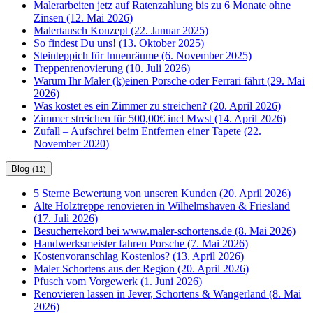
Malerarbeiten jetz auf Ratenzahlung bis zu 6 Monate ohne
Zinsen (12. Mai 2026)
Malertausch Konzept (22. Januar 2025)
So findest Du uns! (13. Oktober 2025)
Steinteppich für Innenräume (6. November 2025)
Treppenrenovierung (10. Juli 2026)
Warum Ihr Maler (k)einen Porsche oder Ferrari fährt (29. Mai
2026)
Was kostet es ein Zimmer zu streichen? (20. April 2026)
Zimmer streichen für 500,00€ incl Mwst (14. April 2026)
Zufall – Aufschrei beim Entfernen einer Tapete (22.
November 2020)
Blog
(11)
5 Sterne Bewertung von unseren Kunden (20. April 2026)
Alte Holztreppe renovieren in Wilhelmshaven & Friesland
(17. Juli 2026)
Besucherrekord bei www.maler-schortens.de (8. Mai 2026)
Handwerksmeister fahren Porsche (7. Mai 2026)
Kostenvoranschlag Kostenlos? (13. April 2026)
Maler Schortens aus der Region (20. April 2026)
Pfusch vom Vorgewerk (1. Juni 2026)
Renovieren lassen in Jever, Schortens & Wangerland (8. Mai
2026)