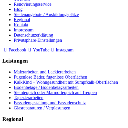
Renovierungsservice
Blog
Stellenangebote / Ausbildungsplätze
Regional
Kontakt
Impressum
Datenschutzerklärung
Privatsphäre-Einstellungen
Facebook
YouTube
Instagram
Leistungen
Malerarbeiten und Lackierarbeiten
Fugenlose Bäder, fugenlose Oberflächen
KalkKind – Wohngesundheit mit Sumpfkalk-Oberflächen
Bodenbeläge / Bodenbelagsarbeiten
Steinteppich oder Marmorteppich auf Treppen
Tapezierarbeiten
Fassadengestaltung und Fassadenschutz
Glasreparaturen / Verglasungen
Regional