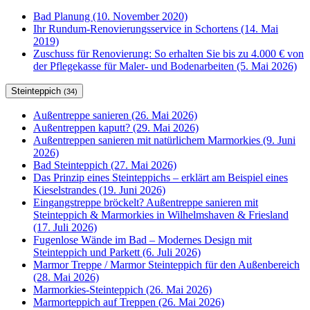
Bad Planung (10. November 2020)
Ihr Rundum-Renovierungsservice in Schortens (14. Mai
2019)
Zuschuss für Renovierung: So erhalten Sie bis zu 4.000 € von
der Pflegekasse für Maler- und Bodenarbeiten (5. Mai 2026)
Steinteppich
(34)
Außentreppe sanieren (26. Mai 2026)
Außentreppen kaputt? (29. Mai 2026)
Außentreppen sanieren mit natürlichem Marmorkies (9. Juni
2026)
Bad Steinteppich (27. Mai 2026)
Das Prinzip eines Steinteppichs – erklärt am Beispiel eines
Kieselstrandes (19. Juni 2026)
Eingangstreppe bröckelt? Außentreppe sanieren mit
Steinteppich & Marmorkies in Wilhelmshaven & Friesland
(17. Juli 2026)
Fugenlose Wände im Bad – Modernes Design mit
Steinteppich und Parkett (6. Juli 2026)
Marmor Treppe / Marmor Steinteppich für den Außenbereich
(28. Mai 2026)
Marmorkies-Steinteppich (26. Mai 2026)
Marmorteppich auf Treppen (26. Mai 2026)