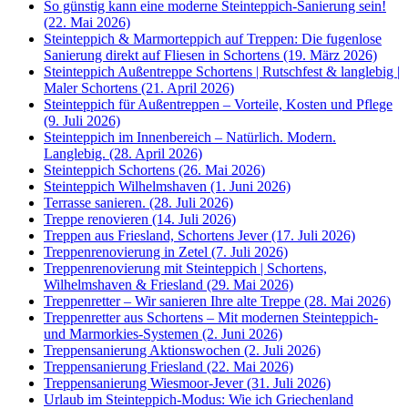
So günstig kann eine moderne Steinteppich-Sanierung sein!
(22. Mai 2026)
Steinteppich & Marmorteppich auf Treppen: Die fugenlose
Sanierung direkt auf Fliesen in Schortens (19. März 2026)
Steinteppich Außentreppe Schortens | Rutschfest & langlebig |
Maler Schortens (21. April 2026)
Steinteppich für Außentreppen – Vorteile, Kosten und Pflege
(9. Juli 2026)
Steinteppich im Innenbereich – Natürlich. Modern.
Langlebig. (28. April 2026)
Steinteppich Schortens (26. Mai 2026)
Steinteppich Wilhelmshaven (1. Juni 2026)
Terrasse sanieren. (28. Juli 2026)
Treppe renovieren (14. Juli 2026)
Treppen aus Friesland, Schortens Jever (17. Juli 2026)
Treppenrenovierung in Zetel (7. Juli 2026)
Treppenrenovierung mit Steinteppich | Schortens,
Wilhelmshaven & Friesland (29. Mai 2026)
Treppenretter – Wir sanieren Ihre alte Treppe (28. Mai 2026)
Treppenretter aus Schortens – Mit modernen Steinteppich-
und Marmorkies-Systemen (2. Juni 2026)
Treppensanierung Aktionswochen (2. Juli 2026)
Treppensanierung Friesland (22. Mai 2026)
Treppensanierung Wiesmoor-Jever (31. Juli 2026)
Urlaub im Steinteppich-Modus: Wie ich Griechenland