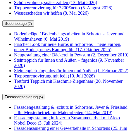
Schön wohnen, später zahlen (13. Mai 2026)
Treppenrenovierung für 3200€netto (5. August 2026)
Wasserschaden wir helfen (8. Mai 2026)
Bodenbeläge
(7)
Bodenbeläge / Bodenbelagsarbeiten in Schortens, Jever und
Wilhelmshaven (6. Mai 2019)
Frischer Look für neue Büros in Schortens – neue Farben,
neuer Boden, neues Raumgefühl (17. Oktober 2025)
Neugestaltung einer Bäckerei in Pewsum (2. Dezember 2019)
Steinteppich für Innen und Außen – fugenlos (9. November
2020)
Steinteppich, fugenlos für Innen und Außen (1. Februar 2022)
Treppenrenovierung mit fedi (10. Juli 2026)
Tretford Teppich mit Kaschmir-Ziegenhaar (20. November
2020)
Fassadensanierung
(5)
Fassadengestaltung & -schutz in Schortens, Jever & Friesland
– Ihr Meisterbetrieb für Malerarbeiten (14. Mai 2019)
Fassadengestaltung in Jever in Zusammenarbeit mit Akzo
Nobel Deco (3. Juli 2024)
Fassadensanierung einer Gewerbehalle in Schortens (25. Juni