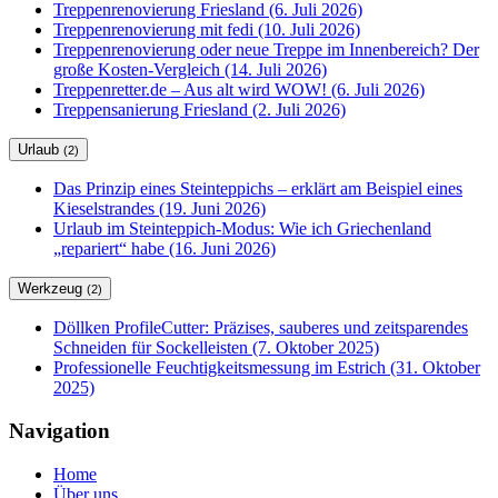
Treppenrenovierung Friesland (6. Juli 2026)
Treppenrenovierung mit fedi (10. Juli 2026)
Treppenrenovierung oder neue Treppe im Innenbereich? Der
große Kosten-Vergleich (14. Juli 2026)
Treppenretter.de – Aus alt wird WOW! (6. Juli 2026)
Treppensanierung Friesland (2. Juli 2026)
Urlaub
(2)
Das Prinzip eines Steinteppichs – erklärt am Beispiel eines
Kieselstrandes (19. Juni 2026)
Urlaub im Steinteppich-Modus: Wie ich Griechenland
„repariert“ habe (16. Juni 2026)
Werkzeug
(2)
Döllken ProfileCutter: Präzises, sauberes und zeitsparendes
Schneiden für Sockelleisten (7. Oktober 2025)
Professionelle Feuchtigkeitsmessung im Estrich (31. Oktober
2025)
Navigation
Home
Über uns