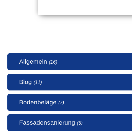
Allgemein
(16)
Blog
(11)
1 Millio
Bodenbeläge
(7)
50 Jahr
5 Stern
Alle uns
Fassadensanierung
(5)
Alte Hol