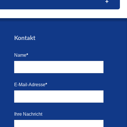
trandes
trandes
Blick
e (16.
den für
Kontakt
arkett
Name
*
i 2026)
Kosten-
E-Mail-Adresse
*
i 2026)
 direkt
Ihre Nachricht
r