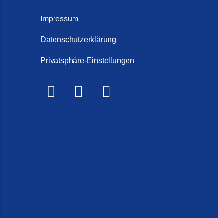
Schorten
Steintep
Impressum
Steintep
Datenschutzerklärung
2026)
Privatsphäre-Einstellungen
Steinte
Steinte
Terrasse
Treppe r
Treppen 
Treppenr
Treppen
Frieslan
Treppenr