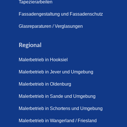
s (21. April 2026)
Tapezierarbeiten
pich für Außentreppen – Vorteile, Kosten und Pflege (9. Juli
Fassadengestaltung und Fassadenschutz
pich im Innenbereich – Natürlich. Modern. Langlebig. (28. Ap
Glasreparaturen / Verglasungen
ppich Schortens (26. Mai 2026)
Regional
ppich Wilhelmshaven (1. Juni 2026)
Malerbetrieb in Hooksiel
 sanieren. (28. Juli 2026)
Malerbetrieb in Jever und Umgebung
enovieren (14. Juli 2026)
aus Friesland, Schortens Jever (17. Juli 2026)
Malerbetrieb in Oldenburg
enovierung in Zetel (7. Juli 2026)
Malerbetrieb in Sande und Umgebung
renovierung mit Steinteppich | Schortens, Wilhelmshaven &
Malerbetrieb in Schortens und Umgebung
d (29. Mai 2026)
Malerbetrieb in Wangerland / Friesland
etter – Wir sanieren Ihre alte Treppe (28. Mai 2026)