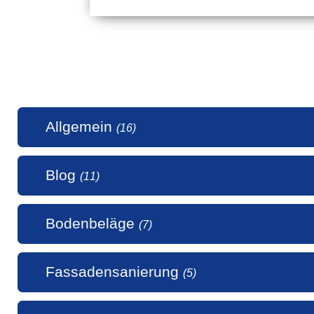
Allgemein
(16)
Blog
(11)
1 Millio
Bodenbeläge
(7)
50 Jahr
5 Stern
Alle uns
Fassadensanierung
(5)
Alte Hol
Auch Ma
Bodenbe