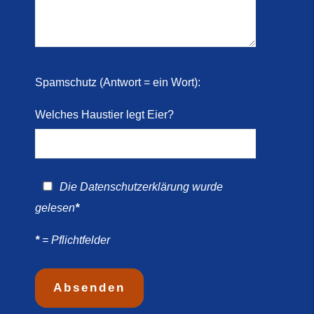
 2026)
ril
Spamschutz (Antwort = ein Wort):
Welches Haustier legt Eier?
Die
Datenschutzerklärung
wurde
gelesen
*
*
= Pflichtfelder
morkies-