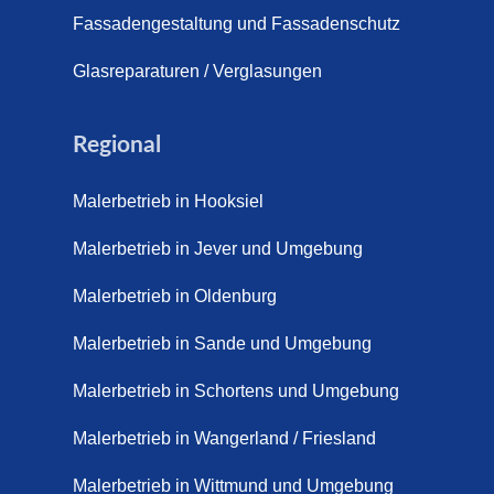
pich für Außentreppen – Vorteile, Kosten und Pflege (9. Juli
Fassadengestaltung und Fassadenschutz
pich im Innenbereich – Natürlich. Modern. Langlebig. (28. Ap
Glasreparaturen / Verglasungen
ppich Schortens (26. Mai 2026)
Regional
ppich Wilhelmshaven (1. Juni 2026)
Malerbetrieb in Hooksiel
 sanieren. (28. Juli 2026)
Malerbetrieb in Jever und Umgebung
enovieren (14. Juli 2026)
aus Friesland, Schortens Jever (17. Juli 2026)
Malerbetrieb in Oldenburg
enovierung in Zetel (7. Juli 2026)
Malerbetrieb in Sande und Umgebung
renovierung mit Steinteppich | Schortens, Wilhelmshaven &
Malerbetrieb in Schortens und Umgebung
d (29. Mai 2026)
Malerbetrieb in Wangerland / Friesland
etter – Wir sanieren Ihre alte Treppe (28. Mai 2026)
Malerbetrieb in Wittmund und Umgebung
retter aus Schortens – Mit modernen Steinteppich- und Mar