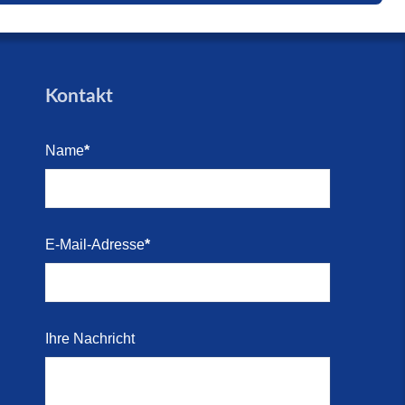
trandes
Blick
e (16.
den für
Kontakt
arkett
Name
*
i 2026)
Kosten-
E-Mail-Adresse
*
i 2026)
 direkt
Ihre Nachricht
r