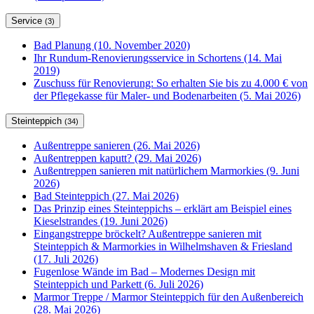
Service
(3)
Bad Planung (10. November 2020)
Ihr Rundum-Renovierungsservice in Schortens (14. Mai
2019)
Zuschuss für Renovierung: So erhalten Sie bis zu 4.000 € von
der Pflegekasse für Maler- und Bodenarbeiten (5. Mai 2026)
Steinteppich
(34)
Außentreppe sanieren (26. Mai 2026)
Außentreppen kaputt? (29. Mai 2026)
Außentreppen sanieren mit natürlichem Marmorkies (9. Juni
2026)
Bad Steinteppich (27. Mai 2026)
Das Prinzip eines Steinteppichs – erklärt am Beispiel eines
Kieselstrandes (19. Juni 2026)
Eingangstreppe bröckelt? Außentreppe sanieren mit
Steinteppich & Marmorkies in Wilhelmshaven & Friesland
(17. Juli 2026)
Fugenlose Wände im Bad – Modernes Design mit
Steinteppich und Parkett (6. Juli 2026)
Marmor Treppe / Marmor Steinteppich für den Außenbereich
(28. Mai 2026)