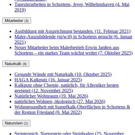
Tapezierarbeiten in Schortens, Jever, Wilhelmshaven (4. Mai
2019)
Mitarbeiter
(3)
Ausbildung mit Auszeichnung bestanden. (11. Februar 2021)
Maler-Auszubildende (m/w/d) in Schortens gesucht (6. Januar
2021)
Neuer Mitarbeiter beim Malerbetrieb Erwin Janßen aus
Schortens – ein starkes Team wächst weiter (7. Oktober 2025)
Naturkalk
(6)
Gesunde Wände mit Naturkalk (10. Oktober 2025)
HAGA Kalkputz (16. Januar 2025)
Kalkputz ohne Chemie, natürlich, für Allergiker besten
geeignet (12. November 2025)
Natürlicher Wohnraum (19. Mai 2026)
natürliches Wohnen, ökologisch (27. Mai 2026)
Wohngesundheit mit Sumpfkalk-Oberflächen in Schortens &
der Region Friesland (9. Mai 2022)
Naturstein
(1)
Steinteppich, Narturstein oder Steinboden (25. November