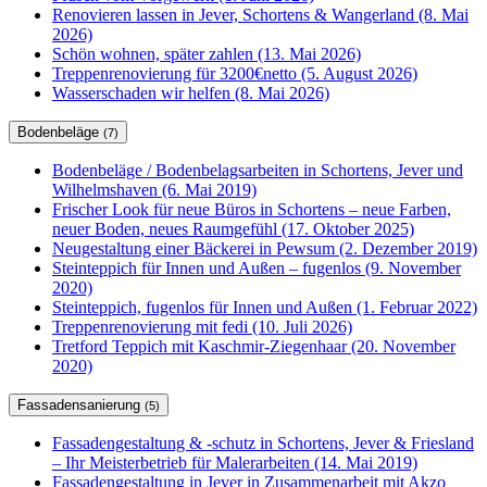
Renovieren lassen in Jever, Schortens & Wangerland (8. Mai
2026)
Schön wohnen, später zahlen (13. Mai 2026)
Treppenrenovierung für 3200€netto (5. August 2026)
Wasserschaden wir helfen (8. Mai 2026)
Bodenbeläge
(7)
Bodenbeläge / Bodenbelagsarbeiten in Schortens, Jever und
Wilhelmshaven (6. Mai 2019)
Frischer Look für neue Büros in Schortens – neue Farben,
neuer Boden, neues Raumgefühl (17. Oktober 2025)
Neugestaltung einer Bäckerei in Pewsum (2. Dezember 2019)
Steinteppich für Innen und Außen – fugenlos (9. November
2020)
Steinteppich, fugenlos für Innen und Außen (1. Februar 2022)
Treppenrenovierung mit fedi (10. Juli 2026)
Tretford Teppich mit Kaschmir-Ziegenhaar (20. November
2020)
Fassadensanierung
(5)
Fassadengestaltung & -schutz in Schortens, Jever & Friesland
– Ihr Meisterbetrieb für Malerarbeiten (14. Mai 2019)
Fassadengestaltung in Jever in Zusammenarbeit mit Akzo