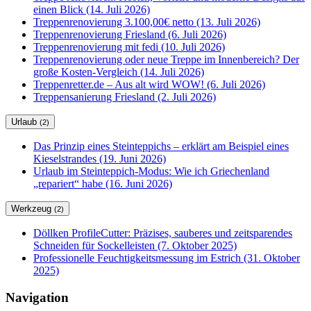
einen Blick (14. Juli 2026)
Treppenrenovierung 3.100,00€ netto (13. Juli 2026)
Treppenrenovierung Friesland (6. Juli 2026)
Treppenrenovierung mit fedi (10. Juli 2026)
Treppenrenovierung oder neue Treppe im Innenbereich? Der
große Kosten-Vergleich (14. Juli 2026)
Treppenretter.de – Aus alt wird WOW! (6. Juli 2026)
Treppensanierung Friesland (2. Juli 2026)
Urlaub
(2)
Das Prinzip eines Steinteppichs – erklärt am Beispiel eines
Kieselstrandes (19. Juni 2026)
Urlaub im Steinteppich-Modus: Wie ich Griechenland
„repariert“ habe (16. Juni 2026)
Werkzeug
(2)
Döllken ProfileCutter: Präzises, sauberes und zeitsparendes
Schneiden für Sockelleisten (7. Oktober 2025)
Professionelle Feuchtigkeitsmessung im Estrich (31. Oktober
2025)
Navigation