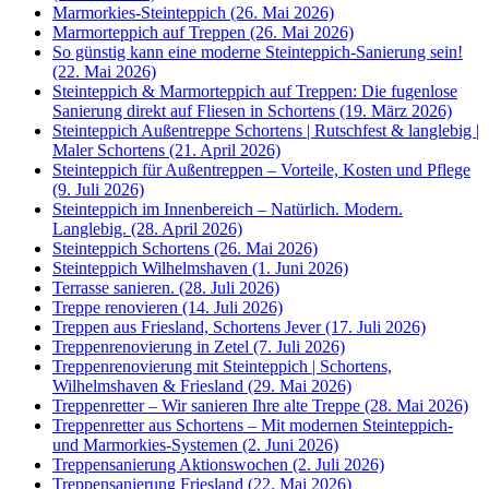
Marmorkies-Steinteppich (26. Mai 2026)
Marmorteppich auf Treppen (26. Mai 2026)
So günstig kann eine moderne Steinteppich-Sanierung sein!
(22. Mai 2026)
Steinteppich & Marmorteppich auf Treppen: Die fugenlose
Sanierung direkt auf Fliesen in Schortens (19. März 2026)
Steinteppich Außentreppe Schortens | Rutschfest & langlebig |
Maler Schortens (21. April 2026)
Steinteppich für Außentreppen – Vorteile, Kosten und Pflege
(9. Juli 2026)
Steinteppich im Innenbereich – Natürlich. Modern.
Langlebig. (28. April 2026)
Steinteppich Schortens (26. Mai 2026)
Steinteppich Wilhelmshaven (1. Juni 2026)
Terrasse sanieren. (28. Juli 2026)
Treppe renovieren (14. Juli 2026)
Treppen aus Friesland, Schortens Jever (17. Juli 2026)
Treppenrenovierung in Zetel (7. Juli 2026)
Treppenrenovierung mit Steinteppich | Schortens,
Wilhelmshaven & Friesland (29. Mai 2026)
Treppenretter – Wir sanieren Ihre alte Treppe (28. Mai 2026)
Treppenretter aus Schortens – Mit modernen Steinteppich-
und Marmorkies-Systemen (2. Juni 2026)
Treppensanierung Aktionswochen (2. Juli 2026)
Treppensanierung Friesland (22. Mai 2026)