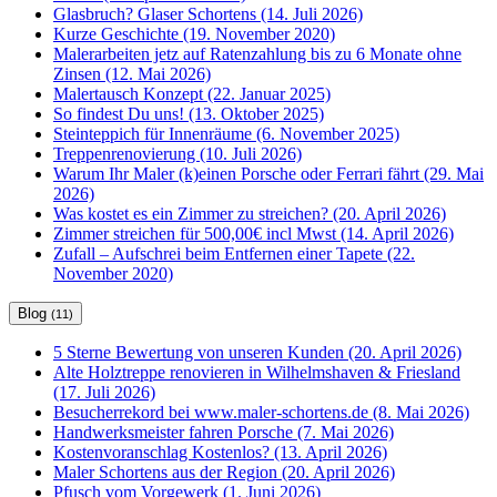
Glasbruch? Glaser Schortens (14. Juli 2026)
Kurze Geschichte (19. November 2020)
Malerarbeiten jetz auf Ratenzahlung bis zu 6 Monate ohne
Zinsen (12. Mai 2026)
Malertausch Konzept (22. Januar 2025)
So findest Du uns! (13. Oktober 2025)
Steinteppich für Innenräume (6. November 2025)
Treppenrenovierung (10. Juli 2026)
Warum Ihr Maler (k)einen Porsche oder Ferrari fährt (29. Mai
2026)
Was kostet es ein Zimmer zu streichen? (20. April 2026)
Zimmer streichen für 500,00€ incl Mwst (14. April 2026)
Zufall – Aufschrei beim Entfernen einer Tapete (22.
November 2020)
Blog
(11)
5 Sterne Bewertung von unseren Kunden (20. April 2026)
Alte Holztreppe renovieren in Wilhelmshaven & Friesland
(17. Juli 2026)
Besucherrekord bei www.maler-schortens.de (8. Mai 2026)
Handwerksmeister fahren Porsche (7. Mai 2026)
Kostenvoranschlag Kostenlos? (13. April 2026)
Maler Schortens aus der Region (20. April 2026)
Pfusch vom Vorgewerk (1. Juni 2026)