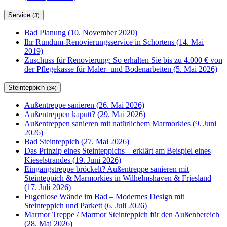
Service
(3)
Bad Planung (10. November 2020)
Ihr Rundum-Renovierungsservice in Schortens (14. Mai
2019)
Zuschuss für Renovierung: So erhalten Sie bis zu 4.000 € von
der Pflegekasse für Maler- und Bodenarbeiten (5. Mai 2026)
Steinteppich
(34)
Außentreppe sanieren (26. Mai 2026)
Außentreppen kaputt? (29. Mai 2026)
Außentreppen sanieren mit natürlichem Marmorkies (9. Juni
2026)
Bad Steinteppich (27. Mai 2026)
Das Prinzip eines Steinteppichs – erklärt am Beispiel eines
Kieselstrandes (19. Juni 2026)
Eingangstreppe bröckelt? Außentreppe sanieren mit
Steinteppich & Marmorkies in Wilhelmshaven & Friesland
(17. Juli 2026)
Fugenlose Wände im Bad – Modernes Design mit
Steinteppich und Parkett (6. Juli 2026)
Marmor Treppe / Marmor Steinteppich für den Außenbereich
(28. Mai 2026)