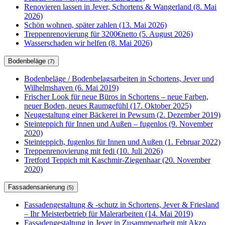
Renovieren lassen in Jever, Schortens & Wangerland (8. Mai
2026)
Schön wohnen, später zahlen (13. Mai 2026)
Treppenrenovierung für 3200€netto (5. August 2026)
Wasserschaden wir helfen (8. Mai 2026)
Bodenbeläge
(7)
Bodenbeläge / Bodenbelagsarbeiten in Schortens, Jever und
Wilhelmshaven (6. Mai 2019)
Frischer Look für neue Büros in Schortens – neue Farben,
neuer Boden, neues Raumgefühl (17. Oktober 2025)
Neugestaltung einer Bäckerei in Pewsum (2. Dezember 2019)
Steinteppich für Innen und Außen – fugenlos (9. November
2020)
Steinteppich, fugenlos für Innen und Außen (1. Februar 2022)
Treppenrenovierung mit fedi (10. Juli 2026)
Tretford Teppich mit Kaschmir-Ziegenhaar (20. November
2020)
Fassadensanierung
(5)
Fassadengestaltung & -schutz in Schortens, Jever & Friesland
– Ihr Meisterbetrieb für Malerarbeiten (14. Mai 2019)
Fassadengestaltung in Jever in Zusammenarbeit mit Akzo