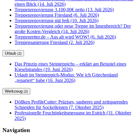
einen Blick (14. Juli 2026)
Treppenrenovierung 3.100,00€ netto (13. Juli 2026)
Treppenrenovierung Friesland (6. Juli 2026)
Treppenrenovierung mit fedi (10. Juli 2026)
Treppenrenovierung oder neue Treppe im Innenbereich? Der
große Kosten-Vergleich (14. Juli 2026)
Treppenretter.de – Aus alt wird WOW! (6. Juli 2026)
Treppensanierung Friesland (2. Juli 2026)
Urlaub
(2)
Das Prinzip eines Steinteppichs – erklärt am Beispiel eines
Kieselstrandes (19. Juni 2026)
Urlaub im Steinteppich-Modus: Wie ich Griechenland
„repariert“ habe (16. Juni 2026)
Werkzeug
(2)
Döllken ProfileCutter: Präzises, sauberes und zeitsparendes
Schneiden für Sockelleisten (7. Oktober 2025)
Professionelle Feuchtigkeitsmessung im Estrich (31. Oktober
2025)
Navigation