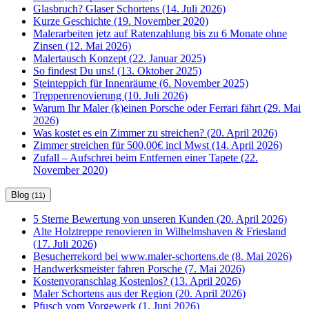
Glasbruch? Glaser Schortens (14. Juli 2026)
Kurze Geschichte (19. November 2020)
Malerarbeiten jetz auf Ratenzahlung bis zu 6 Monate ohne
Zinsen (12. Mai 2026)
Malertausch Konzept (22. Januar 2025)
So findest Du uns! (13. Oktober 2025)
Steinteppich für Innenräume (6. November 2025)
Treppenrenovierung (10. Juli 2026)
Warum Ihr Maler (k)einen Porsche oder Ferrari fährt (29. Mai
2026)
Was kostet es ein Zimmer zu streichen? (20. April 2026)
Zimmer streichen für 500,00€ incl Mwst (14. April 2026)
Zufall – Aufschrei beim Entfernen einer Tapete (22.
November 2020)
Blog
(11)
5 Sterne Bewertung von unseren Kunden (20. April 2026)
Alte Holztreppe renovieren in Wilhelmshaven & Friesland
(17. Juli 2026)
Besucherrekord bei www.maler-schortens.de (8. Mai 2026)
Handwerksmeister fahren Porsche (7. Mai 2026)
Kostenvoranschlag Kostenlos? (13. April 2026)
Maler Schortens aus der Region (20. April 2026)
Pfusch vom Vorgewerk (1. Juni 2026)