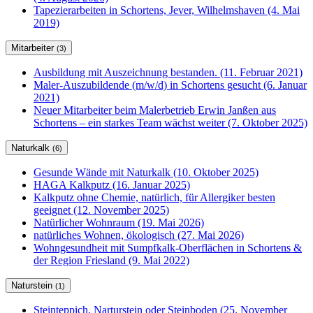
Tapezierarbeiten in Schortens, Jever, Wilhelmshaven (4. Mai
2019)
Mitarbeiter
(3)
Ausbildung mit Auszeichnung bestanden. (11. Februar 2021)
Maler-Auszubildende (m/w/d) in Schortens gesucht (6. Januar
2021)
Neuer Mitarbeiter beim Malerbetrieb Erwin Janßen aus
Schortens – ein starkes Team wächst weiter (7. Oktober 2025)
Naturkalk
(6)
Gesunde Wände mit Naturkalk (10. Oktober 2025)
HAGA Kalkputz (16. Januar 2025)
Kalkputz ohne Chemie, natürlich, für Allergiker besten
geeignet (12. November 2025)
Natürlicher Wohnraum (19. Mai 2026)
natürliches Wohnen, ökologisch (27. Mai 2026)
Wohngesundheit mit Sumpfkalk-Oberflächen in Schortens &
der Region Friesland (9. Mai 2022)
Naturstein
(1)
Steinteppich, Narturstein oder Steinboden (25. November