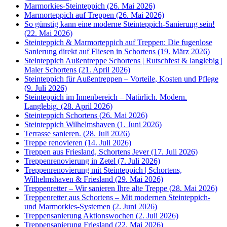
Marmorkies-Steinteppich (26. Mai 2026)
Marmorteppich auf Treppen (26. Mai 2026)
So günstig kann eine moderne Steinteppich-Sanierung sein!
(22. Mai 2026)
Steinteppich & Marmorteppich auf Treppen: Die fugenlose
Sanierung direkt auf Fliesen in Schortens (19. März 2026)
Steinteppich Außentreppe Schortens | Rutschfest & langlebig |
Maler Schortens (21. April 2026)
Steinteppich für Außentreppen – Vorteile, Kosten und Pflege
(9. Juli 2026)
Steinteppich im Innenbereich – Natürlich. Modern.
Langlebig. (28. April 2026)
Steinteppich Schortens (26. Mai 2026)
Steinteppich Wilhelmshaven (1. Juni 2026)
Terrasse sanieren. (28. Juli 2026)
Treppe renovieren (14. Juli 2026)
Treppen aus Friesland, Schortens Jever (17. Juli 2026)
Treppenrenovierung in Zetel (7. Juli 2026)
Treppenrenovierung mit Steinteppich | Schortens,
Wilhelmshaven & Friesland (29. Mai 2026)
Treppenretter – Wir sanieren Ihre alte Treppe (28. Mai 2026)
Treppenretter aus Schortens – Mit modernen Steinteppich-
und Marmorkies-Systemen (2. Juni 2026)
Treppensanierung Aktionswochen (2. Juli 2026)
Treppensanierung Friesland (22. Mai 2026)