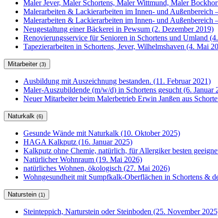
Maler Jever, Maler Schortens, Maler Wittmund, Maler Bockho
Malerarbeiten & Lackierarbeiten im Innen- und Außenbereich –
Malerarbeiten & Lackierarbeiten im Innen- und Außenbereich –
Neugestaltung einer Bäckerei in Pewsum (2. Dezember 2019)
Renovierungsservice für Senioren in Schortens und Umland (4
Tapezierarbeiten in Schortens, Jever, Wilhelmshaven (4. Mai 2
Mitarbeiter
(3)
Ausbildung mit Auszeichnung bestanden. (11. Februar 2021)
Maler-Auszubildende (m/w/d) in Schortens gesucht (6. Januar 
Neuer Mitarbeiter beim Malerbetrieb Erwin Janßen aus Schorte
Naturkalk
(6)
Gesunde Wände mit Naturkalk (10. Oktober 2025)
HAGA Kalkputz (16. Januar 2025)
Kalkputz ohne Chemie, natürlich, für Allergiker besten geeign
Natürlicher Wohnraum (19. Mai 2026)
natürliches Wohnen, ökologisch (27. Mai 2026)
Wohngesundheit mit Sumpfkalk-Oberflächen in Schortens & de
Naturstein
(1)
Steinteppich, Narturstein oder Steinboden (25. November 2025