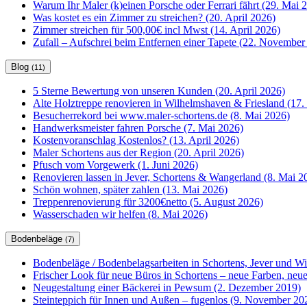
Warum Ihr Maler (k)einen Porsche oder Ferrari fährt (29. Mai 
Was kostet es ein Zimmer zu streichen? (20. April 2026)
Zimmer streichen für 500,00€ incl Mwst (14. April 2026)
Zufall – Aufschrei beim Entfernen einer Tapete (22. November
Blog
(11)
5 Sterne Bewertung von unseren Kunden (20. April 2026)
Alte Holztreppe renovieren in Wilhelmshaven & Friesland (17. 
Besucherrekord bei www.maler-schortens.de (8. Mai 2026)
Handwerksmeister fahren Porsche (7. Mai 2026)
Kostenvoranschlag Kostenlos? (13. April 2026)
Maler Schortens aus der Region (20. April 2026)
Pfusch vom Vorgewerk (1. Juni 2026)
Renovieren lassen in Jever, Schortens & Wangerland (8. Mai 2
Schön wohnen, später zahlen (13. Mai 2026)
Treppenrenovierung für 3200€netto (5. August 2026)
Wasserschaden wir helfen (8. Mai 2026)
Bodenbeläge
(7)
Bodenbeläge / Bodenbelagsarbeiten in Schortens, Jever und W
Frischer Look für neue Büros in Schortens – neue Farben, ne
Neugestaltung einer Bäckerei in Pewsum (2. Dezember 2019)
Steinteppich für Innen und Außen – fugenlos (9. November 20