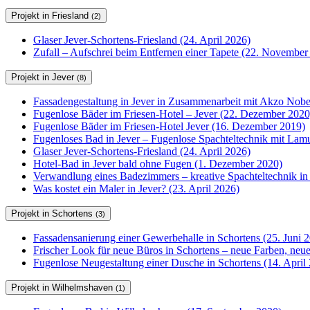
Projekt in Friesland
(2)
Glaser Jever-Schortens-Friesland (24. April 2026)
Zufall – Aufschrei beim Entfernen einer Tapete (22. November
Projekt in Jever
(8)
Fassadengestaltung in Jever in Zusammenarbeit mit Akzo Nobel
Fugenlose Bäder im Friesen-Hotel – Jever (22. Dezember 2020
Fugenlose Bäder im Friesen-Hotel Jever (16. Dezember 2019)
Fugenloses Bad in Jever – Fugenlose Spachteltechnik mit Lam
Glaser Jever-Schortens-Friesland (24. April 2026)
Hotel-Bad in Jever bald ohne Fugen (1. Dezember 2020)
Verwandlung eines Badezimmers – kreative Spachteltechnik in
Was kostet ein Maler in Jever? (23. April 2026)
Projekt in Schortens
(3)
Fassadensanierung einer Gewerbehalle in Schortens (25. Juni 
Frischer Look für neue Büros in Schortens – neue Farben, ne
Fugenlose Neugestaltung einer Dusche in Schortens (14. April
Projekt in Wilhelmshaven
(1)