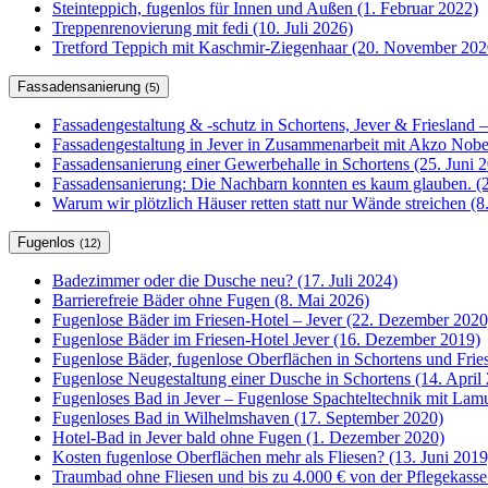
Steinteppich, fugenlos für Innen und Außen (1. Februar 2022)
Treppenrenovierung mit fedi (10. Juli 2026)
Tretford Teppich mit Kaschmir-Ziegenhaar (20. November 202
Fassadensanierung
(5)
Fassadengestaltung & -schutz in Schortens, Jever & Friesland –
Fassadengestaltung in Jever in Zusammenarbeit mit Akzo Nobel
Fassadensanierung einer Gewerbehalle in Schortens (25. Juni 
Fassadensanierung: Die Nachbarn konnten es kaum glauben. (2
Warum wir plötzlich Häuser retten statt nur Wände streichen (
Fugenlos
(12)
Badezimmer oder die Dusche neu? (17. Juli 2024)
Barrierefreie Bäder ohne Fugen (8. Mai 2026)
Fugenlose Bäder im Friesen-Hotel – Jever (22. Dezember 2020
Fugenlose Bäder im Friesen-Hotel Jever (16. Dezember 2019)
Fugenlose Bäder, fugenlose Oberflächen in Schortens und Frie
Fugenlose Neugestaltung einer Dusche in Schortens (14. April
Fugenloses Bad in Jever – Fugenlose Spachteltechnik mit Lam
Fugenloses Bad in Wilhelmshaven (17. September 2020)
Hotel-Bad in Jever bald ohne Fugen (1. Dezember 2020)
Kosten fugenlose Oberflächen mehr als Fliesen? (13. Juni 2019
Traumbad ohne Fliesen und bis zu 4.000 € von der Pflegekasse