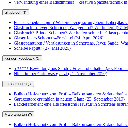
Verwandlung eines Badezimmers – kreative Spachteltechnik in
Glasbruch
(6)
Fensterscheibe kaputt? Was Sie bei gesprungenem Isolierglas so
Glasbruch in Jever, Schortens, Wangerland? Wir helfen! (27. M
Glasbruch? Blinde Scheiben? Wir helfen schnell – Glasrepar
Glaser Jever-Schortens-Friesland (24. April 2026)
Glasreparaturen / Verglasungen in Schortens, Jever, Sande, W
Scheibe kaputt? (27. Mai 2026)
Kunden-Feedback
(2)
5 ***** Bewertung aus Sande / Friesland erhalten (20. Februa
Nicht immer Gold was glänzt (21. November 2020)
Lackierungen
(3)
Balkon Holzschutz vom Profi – Balkon sanieren & dauerhaft sc
Garagentore erstrahlen in neuem Glanz (23. September 2019)
Lackierarbeiten: eine alte friesische Haustür in Schortens erstr
Malerarbeiten
(7)
Balkon Holzschutz vom Profi – Balkon sanieren & dauerhaft sc