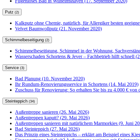
Fugenloses Bad in Wilhelmshaven (17. September 2020)
Putz
(2)
Kalkputz ohne Chemie, natürlich, für Allergiker besten geeign
Velvet Baumwollputz (21. November 2020)
Schimmelbeseitigung
(2)
Schimmelbeseitigung, Schimmel in der Wohnung, Sachverständ
Wasserschaden Schortens & Jever – Fachbetrieb hilft schnell (2
Service
(3)
Bad Planung (10. November 2020)
Ihr Rundum-Renovierungsservice in Schortens (14. Mai 2019)
Zuschuss für Renovierung: So erhalten Sie bis zu 4.000 € von 
Steinteppich
(34)
Außentreppe sanieren (26. Mai 2026)
Außentreppen kaputt? (29. Mai 2026)
Außentreppen sanieren mit natürlichem Marmorkies (9. Juni 20
Bad Steinteppich (27. Mai 2026)
Das Prinzip eines Steinteppichs – erklärt am Beispiel eines Kie