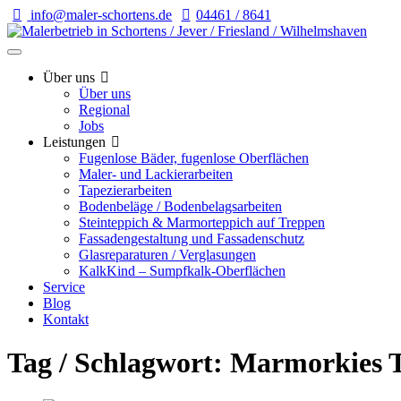
info@maler-schortens.de
04461 / 8641
Über uns
Über uns
Regional
Jobs
Leistungen
Fugenlose Bäder, fugenlose Oberflächen
Maler- und Lackierarbeiten
Tapezierarbeiten
Bodenbeläge / Bodenbelagsarbeiten
Steinteppich & Marmorteppich auf Treppen
Fassadengestaltung und Fassadenschutz
Glasreparaturen / Verglasungen
KalkKind – Sumpfkalk-Oberflächen
Service
Blog
Kontakt
Tag / Schlagwort: Marmorkies 