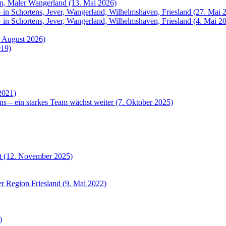
rn, Maler Wangerland (13. Mai 2026)
 in Schortens, Jever, Wangerland, Wilhelmshaven, Friesland (27. Mai 
 in Schortens, Jever, Wangerland, Wilhelmshaven, Friesland (4. Mai 2
. August 2026)
019)
2021)
ns – ein starkes Team wächst weiter (7. Oktober 2025)
et (12. November 2025)
r Region Friesland (9. Mai 2022)
)