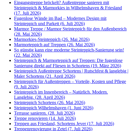
Eingangstreppe bröckelt? Außentreppe sanieren mit
Steinteppich & Marmorkies in Wilhelmshaven & Friesland
(17. Juli 2026)
Fugenlose Wände im Bad – Modernes Design mit
Steinteppich und Parkett (6. Juli 2026)
Marmor Treppe / Marmor Steinteppich für den Außenbereich
(28. Mai 2026)
Marmorkies-Steinteppich (26. Mai 2026)
Marmorteppich auf Treppen (26. Mai 2026)
So günstig kann eine moderne Steinteppich-Sanierung sein!
(22. Mai 2026)
Steinteppich & Marmorteppich auf Treppen: Die fugenlose
Sanierung direkt auf Fliesen in Schortens (19. März 2026)
Steinteppich Außentreppe Schortens | Rutschfest & langlebig |
Maler Schortens (21. April 2026)
Steinteppich für Außentreppen – Vorteile, Kosten und Pflege
(9. Juli 2026)
Steinteppich im Innenbereich – Natürlich. Modern.
Langlebig. (28. April 2026)
Steinteppich Schortens (26. Mai 2026)
Steinteppich Wilhelmshaven (1. Juni 2026)
Terrasse sanieren. (28. Juli 2026)
Treppe renovieren (14. Juli 2026)
Treppen aus Friesland, Schortens Jever (17. Juli 2026)
Treppenrenovierung in Zetel (7. Juli 2026)