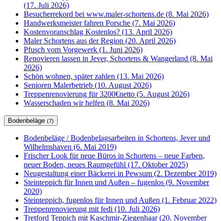
(17. Juli 2026)
Besucherrekord bei www.maler-schortens.de (8. Mai 2026)
Handwerksmeister fahren Porsche (7. Mai 2026)
Kostenvoranschlag Kostenlos? (13. April 2026)
Maler Schortens aus der Region (20. April 2026)
Pfusch vom Vorgewerk (1. Juni 2026)
Renovieren lassen in Jever, Schortens & Wangerland (8. Mai
2026)
Schön wohnen, später zahlen (13. Mai 2026)
Senioren Malerbetrieb (10. August 2026)
Treppenrenovierung für 3200€netto (5. August 2026)
Wasserschaden wir helfen (8. Mai 2026)
Bodenbeläge
(7)
Bodenbeläge / Bodenbelagsarbeiten in Schortens, Jever und
Wilhelmshaven (6. Mai 2019)
Frischer Look für neue Büros in Schortens – neue Farben,
neuer Boden, neues Raumgefühl (17. Oktober 2025)
Neugestaltung einer Bäckerei in Pewsum (2. Dezember 2019)
Steinteppich für Innen und Außen – fugenlos (9. November
2020)
Steinteppich, fugenlos für Innen und Außen (1. Februar 2022)
Treppenrenovierung mit fedi (10. Juli 2026)
Tretford Teppich mit Kaschmir-Ziegenhaar (20. November