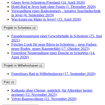
Glaser Jever-Schortens-Friesland (24. April 2026)
Hotel-Bad in Jever bald ohne Fugen (1. Dezember 2020)
Verwandlung eines Badezimmers – kreative Spachteltechnik
in Jever (6. September 2019)
Was kostet ein Maler in Jever? (23. April 2026)
Projekt in Schortens
(3)
Fassadensanierung einer Gewerbehalle in Schortens (25. Juni
2021)
Frischer Look für neue Büros in Schortens – neue Farben,
neuer Boden, neues Raumgefühl (17. Oktober 2025)
Fugenlose Neugestaltung einer Dusche in Schortens (14.
April 2020)
Projekt in Wilhelmshaven
(1)
Fugenloses Bad in Wilhelmshaven (17. September 2020)
Putz
(2)
Kalkputz ohne Chemie, natürlich, für Allergiker besten
geeignet (12. November 2025)
Velvet Baumwollputz (21. November 2020)