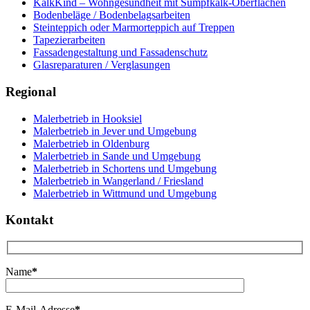
KalkKind – Wohngesundheit mit Sumpfkalk-Oberflächen
Bodenbeläge / Bodenbelagsarbeiten
Steinteppich oder Marmorteppich auf Treppen
Tapezierarbeiten
Fassadengestaltung und Fassadenschutz
Glasreparaturen / Verglasungen
Regional
Malerbetrieb in Hooksiel
Malerbetrieb in Jever und Umgebung
Malerbetrieb in Oldenburg
Malerbetrieb in Sande und Umgebung
Malerbetrieb in Schortens und Umgebung
Malerbetrieb in Wangerland / Friesland
Malerbetrieb in Wittmund und Umgebung
Kontakt
Name
*
E-Mail-Adresse
*