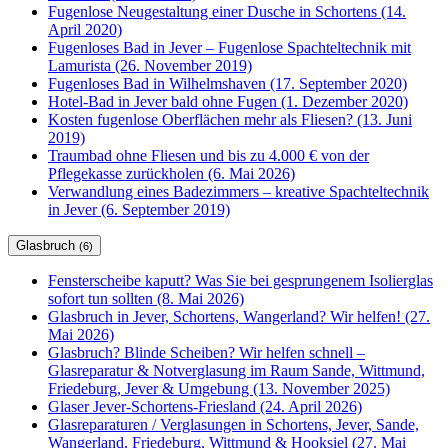
Fugenlose Neugestaltung einer Dusche in Schortens (14.
April 2020)
Fugenloses Bad in Jever – Fugenlose Spachteltechnik mit
Lamurista (26. November 2019)
Fugenloses Bad in Wilhelmshaven (17. September 2020)
Hotel-Bad in Jever bald ohne Fugen (1. Dezember 2020)
Kosten fugenlose Oberflächen mehr als Fliesen? (13. Juni
2019)
Traumbad ohne Fliesen und bis zu 4.000 € von der
Pflegekasse zurückholen (6. Mai 2026)
Verwandlung eines Badezimmers – kreative Spachteltechnik
in Jever (6. September 2019)
Glasbruch
(6)
Fensterscheibe kaputt? Was Sie bei gesprungenem Isolierglas
sofort tun sollten (8. Mai 2026)
Glasbruch in Jever, Schortens, Wangerland? Wir helfen! (27.
Mai 2026)
Glasbruch? Blinde Scheiben? Wir helfen schnell –
Glasreparatur & Notverglasung im Raum Sande, Wittmund,
Friedeburg, Jever & Umgebung (13. November 2025)
Glaser Jever-Schortens-Friesland (24. April 2026)
Glasreparaturen / Verglasungen in Schortens, Jever, Sande,
Wangerland, Friedeburg, Wittmund & Hooksiel (27. Mai