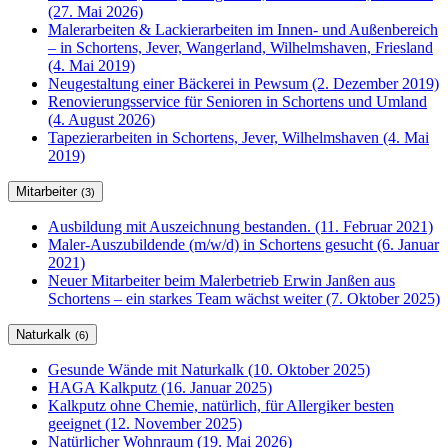
(27. Mai 2026)
Malerarbeiten & Lackierarbeiten im Innen- und Außenbereich
– in Schortens, Jever, Wangerland, Wilhelmshaven, Friesland
(4. Mai 2019)
Neugestaltung einer Bäckerei in Pewsum (2. Dezember 2019)
Renovierungsservice für Senioren in Schortens und Umland
(4. August 2026)
Tapezierarbeiten in Schortens, Jever, Wilhelmshaven (4. Mai
2019)
Mitarbeiter
(3)
Ausbildung mit Auszeichnung bestanden. (11. Februar 2021)
Maler-Auszubildende (m/w/d) in Schortens gesucht (6. Januar
2021)
Neuer Mitarbeiter beim Malerbetrieb Erwin Janßen aus
Schortens – ein starkes Team wächst weiter (7. Oktober 2025)
Naturkalk
(6)
Gesunde Wände mit Naturkalk (10. Oktober 2025)
HAGA Kalkputz (16. Januar 2025)
Kalkputz ohne Chemie, natürlich, für Allergiker besten
geeignet (12. November 2025)
Natürlicher Wohnraum (19. Mai 2026)