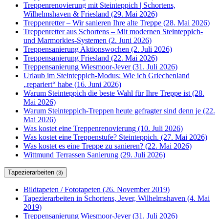
Treppenrenovierung mit Steinteppich | Schortens,
Wilhelmshaven & Friesland (29. Mai 2026)
Treppenretter – Wir sanieren Ihre alte Treppe (28. Mai 2026)
Treppenretter aus Schortens – Mit modernen Steinteppich-
und Marmorkies-Systemen (2. Juni 2026)
Treppensanierung Aktionswochen (2. Juli 2026)
Treppensanierung Friesland (22. Mai 2026)
Treppensanierung Wiesmoor-Jever (31. Juli 2026)
Urlaub im Steinteppich-Modus: Wie ich Griechenland
„repariert“ habe (16. Juni 2026)
Warum Steinteppich die beste Wahl für Ihre Treppe ist (28.
Mai 2026)
Warum Steinteppich-Treppen heute gefragter sind denn je (22.
Mai 2026)
Was kostet eine Treppenrenovierung (10. Juli 2026)
Was kostet eine Treppenstufe? Steinteppich. (27. Mai 2026)
Was kostet es eine Treppe zu sanieren? (22. Mai 2026)
Wittmund Terrassen Sanierung (29. Juli 2026)
Tapezierarbeiten
(3)
Bildtapeten / Fototapeten (26. November 2019)
Tapezierarbeiten in Schortens, Jever, Wilhelmshaven (4. Mai
2019)
Treppensanierung Wiesmoor-Jever (31. Juli 2026)