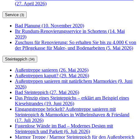
(27. April 2026)
Service
(3)
Bad Planung (10. November 2020)
Ihr Rundum-Renovierungsservice in Schortens (14. Mai
2019)
Zuschuss für Renovierung: So erhalten Sie bis zu 4.000 € von
der Pflegekasse für Maler- und Bodenarbeiten (5. Mai 2026)
Steinteppich
(34)
Außentreppe sanieren (26. Mai 2026)
Außentreppen kaputt? (29. Mai 2026)
Außentreppen sanieren mit natürlichem Marmorkies (9. Juni
2026)
Bad Steinteppich (27. Mai 2026)
Das Prinzip eines Steinteppichs – erklärt am Beispiel eines
Kieselstrandes (19. Juni 2026)
Eingangstreppe bröckelt? Außentreppe sanieren mit
Steinteppich & Marmorkies in Wilhelmshaven & Friesland
(17. Juli 2026)
Fugenlose Wände im Bad – Modernes Design mit
Steinteppich und Parkett (6. Juli 2026)
Marmor Treppe / Marmor Steinteppich für den Außenbereich