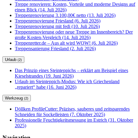
Treppe renovieren: Kosten, Vorteile und moderne Designs auf
einen Blick (14. Juli 2026)
Treppenrenovierung 3.100,00€ netto (13. Juli 2026)
Treppenrenovierung Friesland (6. Juli 2026)
Treppenrenovierung mit fedi (10. Juli 2026)
Treppenrenovierung oder neue Treppe im Innenbereich? Der
große Kosten-Vergleich (14. Juli 2026)
Treppenretter.de – Aus alt wird WOW! (6. Juli 2026)
Treppensanierung Friesland (2. Juli 2026)
Urlaub
(2)
Das Prinzip eines Steinteppichs – erklärt am Beispiel eines
Kieselstrandes (19. Juni 2026)
Urlaub im Steinteppich-Modus: Wie ich Griechenland
„repariert“ habe (16. Juni 2026)
Werkzeug
(2)
Döllken ProfileCutter: Präzises, sauberes und zeitsparendes
Schneiden für Sockelleisten (7. Oktober 2025)
Professionelle Feuchtigkeitsmessung im Estrich (31. Oktober
2025)
Navigation