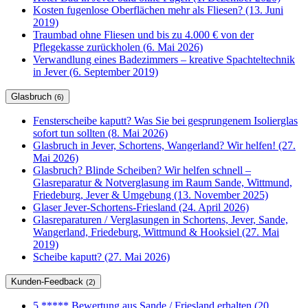
Kosten fugenlose Oberflächen mehr als Fliesen? (13. Juni
2019)
Traumbad ohne Fliesen und bis zu 4.000 € von der
Pflegekasse zurückholen (6. Mai 2026)
Verwandlung eines Badezimmers – kreative Spachteltechnik
in Jever (6. September 2019)
Glasbruch
(6)
Fensterscheibe kaputt? Was Sie bei gesprungenem Isolierglas
sofort tun sollten (8. Mai 2026)
Glasbruch in Jever, Schortens, Wangerland? Wir helfen! (27.
Mai 2026)
Glasbruch? Blinde Scheiben? Wir helfen schnell –
Glasreparatur & Notverglasung im Raum Sande, Wittmund,
Friedeburg, Jever & Umgebung (13. November 2025)
Glaser Jever-Schortens-Friesland (24. April 2026)
Glasreparaturen / Verglasungen in Schortens, Jever, Sande,
Wangerland, Friedeburg, Wittmund & Hooksiel (27. Mai
2019)
Scheibe kaputt? (27. Mai 2026)
Kunden-Feedback
(2)
5 ***** Bewertung aus Sande / Friesland erhalten (20.