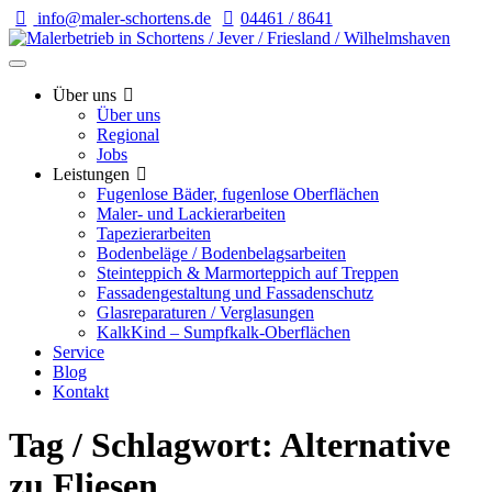
info@maler-schortens.de
04461 / 8641
Über uns
Über uns
Regional
Jobs
Leistungen
Fugenlose Bäder, fugenlose Oberflächen
Maler- und Lackierarbeiten
Tapezierarbeiten
Bodenbeläge / Bodenbelagsarbeiten
Steinteppich & Marmorteppich auf Treppen
Fassadengestaltung und Fassadenschutz
Glasreparaturen / Verglasungen
KalkKind – Sumpfkalk-Oberflächen
Service
Blog
Kontakt
Tag / Schlagwort: Alternative
zu Fliesen