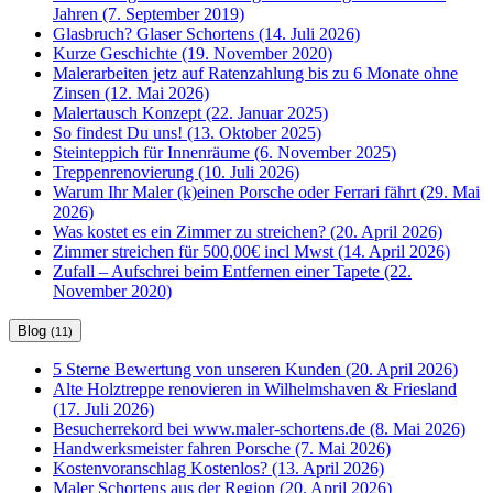
Jahren (7. September 2019)
Glasbruch? Glaser Schortens (14. Juli 2026)
Kurze Geschichte (19. November 2020)
Malerarbeiten jetz auf Ratenzahlung bis zu 6 Monate ohne
Zinsen (12. Mai 2026)
Malertausch Konzept (22. Januar 2025)
So findest Du uns! (13. Oktober 2025)
Steinteppich für Innenräume (6. November 2025)
Treppenrenovierung (10. Juli 2026)
Warum Ihr Maler (k)einen Porsche oder Ferrari fährt (29. Mai
2026)
Was kostet es ein Zimmer zu streichen? (20. April 2026)
Zimmer streichen für 500,00€ incl Mwst (14. April 2026)
Zufall – Aufschrei beim Entfernen einer Tapete (22.
November 2020)
Blog
(11)
5 Sterne Bewertung von unseren Kunden (20. April 2026)
Alte Holztreppe renovieren in Wilhelmshaven & Friesland
(17. Juli 2026)
Besucherrekord bei www.maler-schortens.de (8. Mai 2026)
Handwerksmeister fahren Porsche (7. Mai 2026)
Kostenvoranschlag Kostenlos? (13. April 2026)
Maler Schortens aus der Region (20. April 2026)