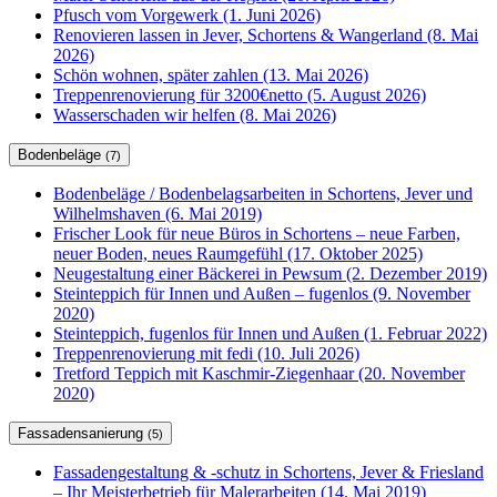
Pfusch vom Vorgewerk (1. Juni 2026)
Renovieren lassen in Jever, Schortens & Wangerland (8. Mai
2026)
Schön wohnen, später zahlen (13. Mai 2026)
Treppenrenovierung für 3200€netto (5. August 2026)
Wasserschaden wir helfen (8. Mai 2026)
Bodenbeläge
(7)
Bodenbeläge / Bodenbelagsarbeiten in Schortens, Jever und
Wilhelmshaven (6. Mai 2019)
Frischer Look für neue Büros in Schortens – neue Farben,
neuer Boden, neues Raumgefühl (17. Oktober 2025)
Neugestaltung einer Bäckerei in Pewsum (2. Dezember 2019)
Steinteppich für Innen und Außen – fugenlos (9. November
2020)
Steinteppich, fugenlos für Innen und Außen (1. Februar 2022)
Treppenrenovierung mit fedi (10. Juli 2026)
Tretford Teppich mit Kaschmir-Ziegenhaar (20. November
2020)
Fassadensanierung
(5)
Fassadengestaltung & -schutz in Schortens, Jever & Friesland
– Ihr Meisterbetrieb für Malerarbeiten (14. Mai 2019)