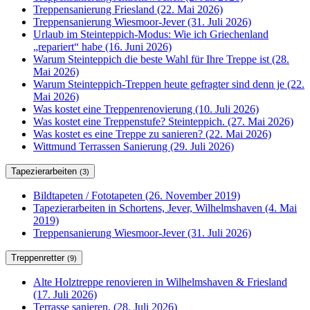
Treppensanierung Friesland (22. Mai 2026)
Treppensanierung Wiesmoor-Jever (31. Juli 2026)
Urlaub im Steinteppich-Modus: Wie ich Griechenland
„repariert“ habe (16. Juni 2026)
Warum Steinteppich die beste Wahl für Ihre Treppe ist (28.
Mai 2026)
Warum Steinteppich-Treppen heute gefragter sind denn je (22.
Mai 2026)
Was kostet eine Treppenrenovierung (10. Juli 2026)
Was kostet eine Treppenstufe? Steinteppich. (27. Mai 2026)
Was kostet es eine Treppe zu sanieren? (22. Mai 2026)
Wittmund Terrassen Sanierung (29. Juli 2026)
Tapezierarbeiten
(3)
Bildtapeten / Fototapeten (26. November 2019)
Tapezierarbeiten in Schortens, Jever, Wilhelmshaven (4. Mai
2019)
Treppensanierung Wiesmoor-Jever (31. Juli 2026)
Treppenretter
(9)
Alte Holztreppe renovieren in Wilhelmshaven & Friesland
(17. Juli 2026)
Terrasse sanieren. (28. Juli 2026)