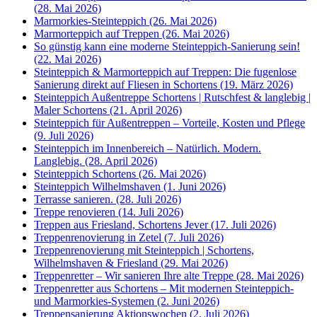
(28. Mai 2026)
Marmorkies-Steinteppich (26. Mai 2026)
Marmorteppich auf Treppen (26. Mai 2026)
So günstig kann eine moderne Steinteppich-Sanierung sein!
(22. Mai 2026)
Steinteppich & Marmorteppich auf Treppen: Die fugenlose
Sanierung direkt auf Fliesen in Schortens (19. März 2026)
Steinteppich Außentreppe Schortens | Rutschfest & langlebig |
Maler Schortens (21. April 2026)
Steinteppich für Außentreppen – Vorteile, Kosten und Pflege
(9. Juli 2026)
Steinteppich im Innenbereich – Natürlich. Modern.
Langlebig. (28. April 2026)
Steinteppich Schortens (26. Mai 2026)
Steinteppich Wilhelmshaven (1. Juni 2026)
Terrasse sanieren. (28. Juli 2026)
Treppe renovieren (14. Juli 2026)
Treppen aus Friesland, Schortens Jever (17. Juli 2026)
Treppenrenovierung in Zetel (7. Juli 2026)
Treppenrenovierung mit Steinteppich | Schortens,
Wilhelmshaven & Friesland (29. Mai 2026)
Treppenretter – Wir sanieren Ihre alte Treppe (28. Mai 2026)
Treppenretter aus Schortens – Mit modernen Steinteppich-
und Marmorkies-Systemen (2. Juni 2026)
Treppensanierung Aktionswochen (2. Juli 2026)