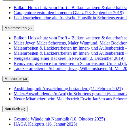
Balkon Holzschutz vom Profi – Balkon sanieren & dauerhaft sc
Garagentore erstrahlen in neuem Glanz (23. September 2019)
Lackierarbeiten: eine alte friesische Haustür in Schortens erstr
Malerarbeiten
(7)
Balkon Holzschutz vom Profi – Balkon sanieren & dauerhaft sc
Maler Jever, Maler Schortens, Maler Wittmund, Maler Bockho
Malerarbeiten & Lackierarbeiten im Innen- und Außenbereich –
Malerarbeiten & Lackierarbeiten im Innen- und Außenbereich –
Neugestaltung einer Bäckerei in Pewsum (2. Dezember 2019)
Renovierungsservice für Senioren in Schortens und Umland (4
Tapezierarbeiten in Schortens, Jever, Wilhelmshaven (4. Mai 2
Mitarbeiter
(3)
Ausbildung mit Auszeichnung bestanden. (11. Februar 2021)
Maler-Auszubildende (m/w/d) in Schortens gesucht (6. Januar 
Neuer Mitarbeiter beim Malerbetrieb Erwin Janßen aus Schorte
Naturkalk
(6)
Gesunde Wände mit Naturkalk (10. Oktober 2025)
HAGA Kalkputz (16. Januar 2025)