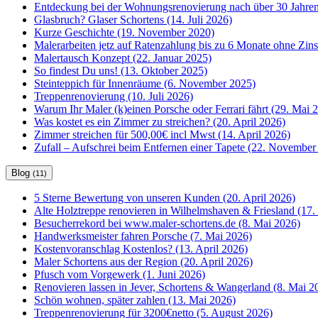
Entdeckung bei der Wohnungsrenovierung nach über 30 Jahren
Glasbruch? Glaser Schortens (14. Juli 2026)
Kurze Geschichte (19. November 2020)
Malerarbeiten jetz auf Ratenzahlung bis zu 6 Monate ohne Zin
Malertausch Konzept (22. Januar 2025)
So findest Du uns! (13. Oktober 2025)
Steinteppich für Innenräume (6. November 2025)
Treppenrenovierung (10. Juli 2026)
Warum Ihr Maler (k)einen Porsche oder Ferrari fährt (29. Mai 
Was kostet es ein Zimmer zu streichen? (20. April 2026)
Zimmer streichen für 500,00€ incl Mwst (14. April 2026)
Zufall – Aufschrei beim Entfernen einer Tapete (22. November
Blog
(11)
5 Sterne Bewertung von unseren Kunden (20. April 2026)
Alte Holztreppe renovieren in Wilhelmshaven & Friesland (17. 
Besucherrekord bei www.maler-schortens.de (8. Mai 2026)
Handwerksmeister fahren Porsche (7. Mai 2026)
Kostenvoranschlag Kostenlos? (13. April 2026)
Maler Schortens aus der Region (20. April 2026)
Pfusch vom Vorgewerk (1. Juni 2026)
Renovieren lassen in Jever, Schortens & Wangerland (8. Mai 2
Schön wohnen, später zahlen (13. Mai 2026)
Treppenrenovierung für 3200€netto (5. August 2026)