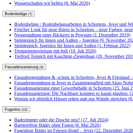
Wasserschaden wir helfen (8. Mai 2026)
Bodenbeläge
(7)
Bodenbeläge / Bodenbelagsarbeiten in Schortens, Jever und W
Frischer Look für neue Büros in Schortens – neue Farben, ne
Neugestaltung einer Bäckerei in Pewsum (2. Dezember 2019)
Steinteppich für Innen und Außen – fugenlos (9. November 20
Steinteppich, fugenlos für Innen und Außen (1. Februar 2022)
Treppenrenovierung mit fedi (10. Juli 2026)
Tretford Teppich mit Kaschmir-Ziegenhaar (20. November 202
Fassadensanierung
(5)
Fassadengestaltung & -schutz in Schortens, Jever & Friesland –
Fassadengestaltung in Jever in Zusammenarbeit mit Akzo Nobel
Fassadensanierung einer Gewerbehalle in Schortens (25. Juni 
Fassadensanierung: Die Nachbarn konnten es kaum glauben. (2
Warum wir plötzlich Häuser retten statt nur Wände streichen (
Fugenlos
(12)
Badezimmer oder die Dusche neu? (17. Juli 2024)
Barrierefreie Bäder ohne Fugen (8. Mai 2026)
Fugenlose Bäder im Friesen-Hotel – Jever (22. Dezember 2020