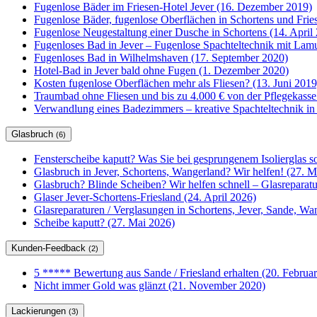
Fugenlose Bäder im Friesen-Hotel Jever (16. Dezember 2019)
Fugenlose Bäder, fugenlose Oberflächen in Schortens und Frie
Fugenlose Neugestaltung einer Dusche in Schortens (14. April
Fugenloses Bad in Jever – Fugenlose Spachteltechnik mit Lam
Fugenloses Bad in Wilhelmshaven (17. September 2020)
Hotel-Bad in Jever bald ohne Fugen (1. Dezember 2020)
Kosten fugenlose Oberflächen mehr als Fliesen? (13. Juni 2019
Traumbad ohne Fliesen und bis zu 4.000 € von der Pflegekasse
Verwandlung eines Badezimmers – kreative Spachteltechnik in
Glasbruch
(6)
Fensterscheibe kaputt? Was Sie bei gesprungenem Isolierglas so
Glasbruch in Jever, Schortens, Wangerland? Wir helfen! (27. M
Glasbruch? Blinde Scheiben? Wir helfen schnell – Glasrepar
Glaser Jever-Schortens-Friesland (24. April 2026)
Glasreparaturen / Verglasungen in Schortens, Jever, Sande, W
Scheibe kaputt? (27. Mai 2026)
Kunden-Feedback
(2)
5 ***** Bewertung aus Sande / Friesland erhalten (20. Februa
Nicht immer Gold was glänzt (21. November 2020)
Lackierungen
(3)