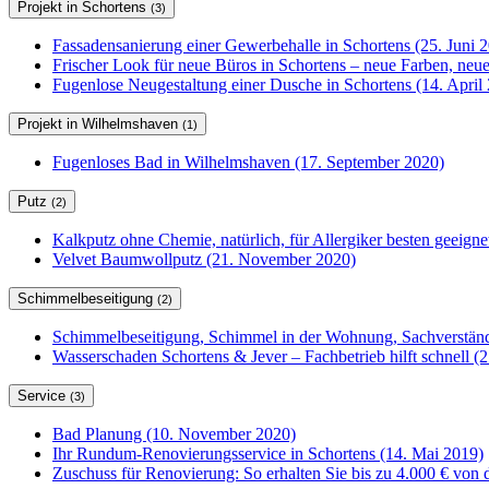
Projekt in Schortens
(3)
Fassadensanierung einer Gewerbehalle in Schortens (25. Juni 
Frischer Look für neue Büros in Schortens – neue Farben, ne
Fugenlose Neugestaltung einer Dusche in Schortens (14. April
Projekt in Wilhelmshaven
(1)
Fugenloses Bad in Wilhelmshaven (17. September 2020)
Putz
(2)
Kalkputz ohne Chemie, natürlich, für Allergiker besten geeign
Velvet Baumwollputz (21. November 2020)
Schimmelbeseitigung
(2)
Schimmelbeseitigung, Schimmel in der Wohnung, Sachverständ
Wasserschaden Schortens & Jever – Fachbetrieb hilft schnell (2
Service
(3)
Bad Planung (10. November 2020)
Ihr Rundum-Renovierungsservice in Schortens (14. Mai 2019)
Zuschuss für Renovierung: So erhalten Sie bis zu 4.000 € von 