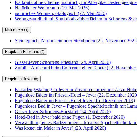
Kalkputz ohne Chemie, natürlich, für Allergiker besten geeign
Natürlicher Wohnraum (19. Mai 2026)
natürliches Wohnen, ökologisch (27. Mai 2026)
Wohngesundheit mit Sumpfkalk-Oberflächen in Schortens & de
Naturstein
(1)
Steinteppich, Narturstein oder Steinboden (25. November 2025
Projekt in Friesland
(2)
Glaser Jever-Schortens-Friesland (24. April 2026)
Zufall – Aufschrei beim Entfernen einer Tapete (22. November
Projekt in Jever
(8)
Fassadengestaltung in Jever in Zusammenarbeit mit Akzo Nobel
Fugenlose Bäder im Friesen-Hotel – Jever (22. Dezember 2020
Fugenlose Bäder im Friesen-Hotel Jever (16. Dezember 2019)
Fugenloses Bad in Jever – Fugenlose Spachteltechnik mit Lam
Glaser Jever-Schortens-Friesland (24. April 2026)
Hotel-Bad in Jever bald ohne Fugen (1. Dezember 2020)
Verwandlung eines Badezimmers – kreative Spachteltechnik in
Was kostet ein Maler in Jever? (23. April 2026)