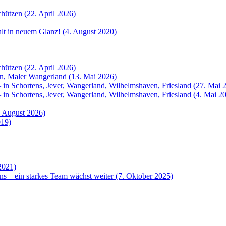
hützen (22. April 2026)
ahlt in neuem Glanz! (4. August 2020)
hützen (22. April 2026)
rn, Maler Wangerland (13. Mai 2026)
 in Schortens, Jever, Wangerland, Wilhelmshaven, Friesland (27. Mai 
 in Schortens, Jever, Wangerland, Wilhelmshaven, Friesland (4. Mai 2
. August 2026)
019)
2021)
ns – ein starkes Team wächst weiter (7. Oktober 2025)