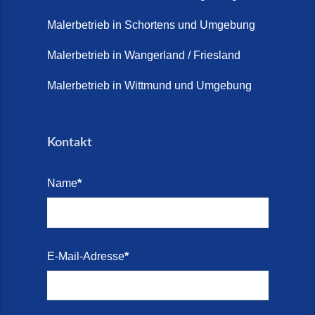
Terrasse sanieren. (28. Juli
2026)
Malerbetrieb in Schortens und Umgebung
Treppe renovieren (14. Juli
Malerbetrieb in Wangerland / Friesland
2026)
Malerbetrieb in Wittmund und Umgebung
Treppen aus Friesland,
Schortens Jever (17. Juli 2026)
Kontakt
Treppenrenovierung in Zetel (7.
Juli 2026)
Name
*
Treppenrenovierung mit
Steinteppich | Schortens,
Wilhelmshaven & Friesland (29.
Mai 2026)
E-Mail-Adresse
*
Treppenretter – Wir sanieren
Ihre alte Treppe (28. Mai 2026)