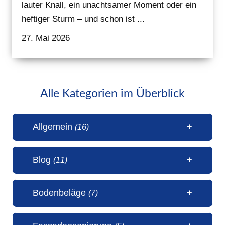
lauter Knall, ein unachtsamer Moment oder ein
heftiger Sturm – und schon ist ...
27. Mai 2026
Alle Kategorien im Überblick
Allgemein
(16)
Blog
(11)
1 Millionen Aufrufe Steinteppich
Bodenbeläge
(7)
(31. Juli 2026)
50 Jahre Malerbetrieb Erwin
5 Sterne Bewertung von unseren