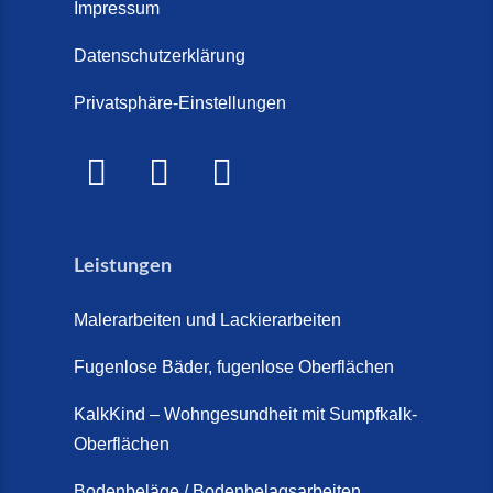
Treppe im Innenbereich? Der
Impressum
Marmor Treppe / Marmor
große Kosten-Vergleich (14. Juli
Steinteppich für den
Datenschutzerklärung
2026)
Außenbereich (28. Mai 2026)
Privatsphäre-Einstellungen
Treppenretter.de – Aus alt wird
Marmorkies-Steinteppich (26.
WOW! (6. Juli 2026)
Mai 2026)
Treppensanierung Friesland (2.
Marmorteppich auf Treppen (26.
Juli 2026)
Mai 2026)
Leistungen
So günstig kann eine moderne
Steinteppich-Sanierung sein!
Malerarbeiten und Lackierarbeiten
(22. Mai 2026)
Fugenlose Bäder, fugenlose Oberflächen
Steinteppich & Marmorteppich
auf Treppen: Die fugenlose
KalkKind – Wohngesundheit mit Sumpfkalk-
Sanierung direkt auf Fliesen in
Oberflächen
Schortens (19. März 2026)
Bodenbeläge / Bodenbelagsarbeiten