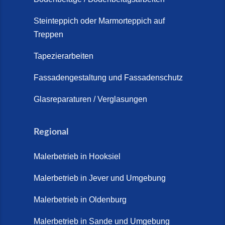
Steinteppich Außentreppe
Schortens | Rutschfest &
Steinteppich oder Marmorteppich auf
Treppen
langlebig | Maler Schortens (21.
April 2026)
Tapezierarbeiten
Steinteppich für Außentreppen –
Fassadengestaltung und Fassadenschutz
Vorteile, Kosten und Pflege (9.
Juli 2026)
Glasreparaturen / Verglasungen
Steinteppich im Innenbereich –
Natürlich. Modern. Langlebig.
Regional
(28. April 2026)
Malerbetrieb in Hooksiel
Steinteppich Schortens (26. Mai
2026)
Malerbetrieb in Jever und Umgebung
Steinteppich Wilhelmshaven (1.
Malerbetrieb in Oldenburg
Juni 2026)
Malerbetrieb in Sande und Umgebung