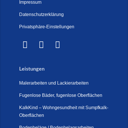
Treppe im Innenbereich? Der
Impressum
Marmor Treppe / Marmor
große Kosten-Vergleich (14. Juli
Steinteppich für den
Datenschutzerklärung
2026)
Außenbereich (28. Mai 2026)
Privatsphäre-Einstellungen
Treppenretter.de – Aus alt wird
Marmorkies-Steinteppich (26.
WOW! (6. Juli 2026)
Mai 2026)
Treppensanierung Friesland (2.
Marmorteppich auf Treppen (26.
Juli 2026)
Mai 2026)
Leistungen
So günstig kann eine moderne
Steinteppich-Sanierung sein!
Malerarbeiten und Lackierarbeiten
(22. Mai 2026)
Fugenlose Bäder, fugenlose Oberflächen
Steinteppich & Marmorteppich
auf Treppen: Die fugenlose
KalkKind – Wohngesundheit mit Sumpfkalk-
Sanierung direkt auf Fliesen in
Oberflächen
Schortens (19. März 2026)
Bodenbeläge / Bodenbelagsarbeiten