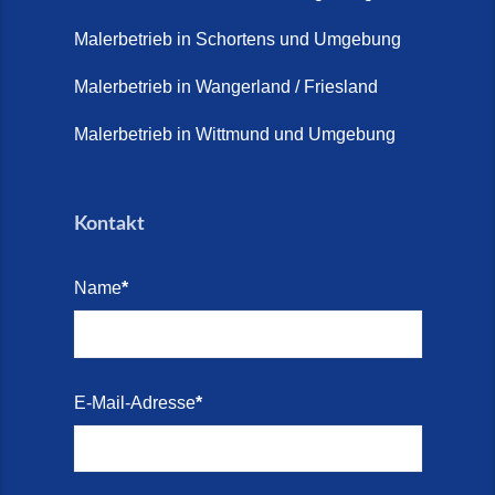
Terrasse sanieren. (28. Juli
2026)
Malerbetrieb in Schortens und Umgebung
Treppe renovieren (14. Juli
Malerbetrieb in Wangerland / Friesland
2026)
Malerbetrieb in Wittmund und Umgebung
Treppen aus Friesland,
Schortens Jever (17. Juli 2026)
Kontakt
Treppenrenovierung in Zetel (7.
Juli 2026)
Name
*
Treppenrenovierung mit
Steinteppich | Schortens,
Wilhelmshaven & Friesland (29.
Mai 2026)
E-Mail-Adresse
*
Treppenretter – Wir sanieren
Ihre alte Treppe (28. Mai 2026)