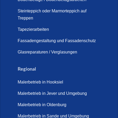
Steinteppich Außentreppe
Schortens | Rutschfest &
Steinteppich oder Marmorteppich auf
Treppen
langlebig | Maler Schortens (21.
April 2026)
Tapezierarbeiten
Steinteppich für Außentreppen –
Fassadengestaltung und Fassadenschutz
Vorteile, Kosten und Pflege (9.
Juli 2026)
Glasreparaturen / Verglasungen
Steinteppich im Innenbereich –
Natürlich. Modern. Langlebig.
Regional
(28. April 2026)
Malerbetrieb in Hooksiel
Steinteppich Schortens (26. Mai
2026)
Malerbetrieb in Jever und Umgebung
Steinteppich Wilhelmshaven (1.
Malerbetrieb in Oldenburg
Juni 2026)
Malerbetrieb in Sande und Umgebung