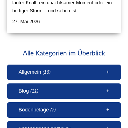
lauter Knall, ein unachtsamer Moment oder ein
heftiger Sturm – und schon ist ...
27. Mai 2026
Alle Kategorien im Überblick
Allgemein
(16)
Blog
(11)
1 Millionen Aufrufe Steinteppich
Bodenbeläge
(7)
(31. Juli 2026)
50 Jahre Malerbetrieb Erwin
5 Sterne Bewertung von unseren