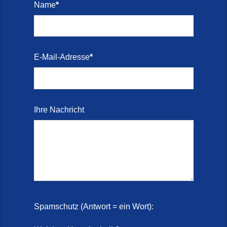
Name
*
Treppenrenovierung mit
Steinteppich | Schortens,
Wilhelmshaven & Friesland (29.
Mai 2026)
E-Mail-Adresse
*
Treppenretter – Wir sanieren
Ihre alte Treppe (28. Mai 2026)
Treppenretter aus Schortens –
Ihre Nachricht
Mit modernen Steinteppich- und
Marmorkies-Systemen (2. Juni
2026)
Treppensanierung
Aktionswochen (2. Juli 2026)
Treppensanierung Friesland (22.
Spamschutz (Antwort = ein Wort):
Mai 2026)