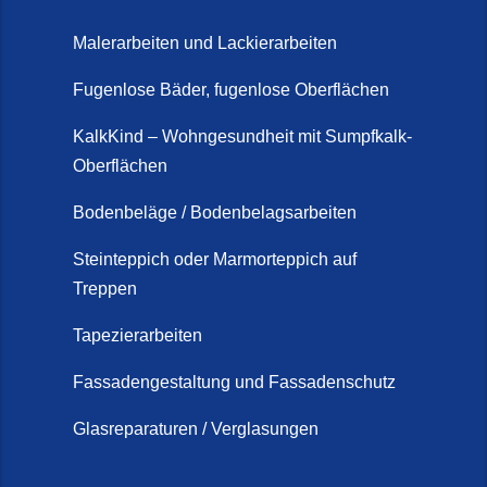
Steinteppich-Sanierung sein!
Malerarbeiten und Lackierarbeiten
(22. Mai 2026)
Fugenlose Bäder, fugenlose Oberflächen
Steinteppich & Marmorteppich
auf Treppen: Die fugenlose
KalkKind – Wohngesundheit mit Sumpfkalk-
Sanierung direkt auf Fliesen in
Oberflächen
Schortens (19. März 2026)
Bodenbeläge / Bodenbelagsarbeiten
Steinteppich Außentreppe
Schortens | Rutschfest &
Steinteppich oder Marmorteppich auf
Treppen
langlebig | Maler Schortens (21.
April 2026)
Tapezierarbeiten
Steinteppich für Außentreppen –
Fassadengestaltung und Fassadenschutz
Vorteile, Kosten und Pflege (9.
Juli 2026)
Glasreparaturen / Verglasungen
Steinteppich im Innenbereich –