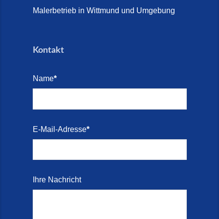
2026)
Malerbetrieb in Wittmund und Umgebung
Treppen aus Friesland,
Schortens Jever (17. Juli 2026)
Kontakt
Treppenrenovierung in Zetel (7.
Juli 2026)
Name
*
Treppenrenovierung mit
Steinteppich | Schortens,
Wilhelmshaven & Friesland (29.
Mai 2026)
E-Mail-Adresse
*
Treppenretter – Wir sanieren
Ihre alte Treppe (28. Mai 2026)
Treppenretter aus Schortens –
Ihre Nachricht
Mit modernen Steinteppich- und
Marmorkies-Systemen (2. Juni
2026)