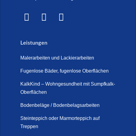
Marmorkies-Steinteppich (26.
WOW! (6. Juli 2026)
Mai 2026)
Treppensanierung Friesland (2.
Marmorteppich auf Treppen (26.
Juli 2026)
Mai 2026)
Leistungen
So günstig kann eine moderne
Steinteppich-Sanierung sein!
Malerarbeiten und Lackierarbeiten
(22. Mai 2026)
Fugenlose Bäder, fugenlose Oberflächen
Steinteppich & Marmorteppich
auf Treppen: Die fugenlose
KalkKind – Wohngesundheit mit Sumpfkalk-
Sanierung direkt auf Fliesen in
Oberflächen
Schortens (19. März 2026)
Bodenbeläge / Bodenbelagsarbeiten
Steinteppich Außentreppe
Schortens | Rutschfest &
Steinteppich oder Marmorteppich auf
Treppen
langlebig | Maler Schortens (21.
April 2026)