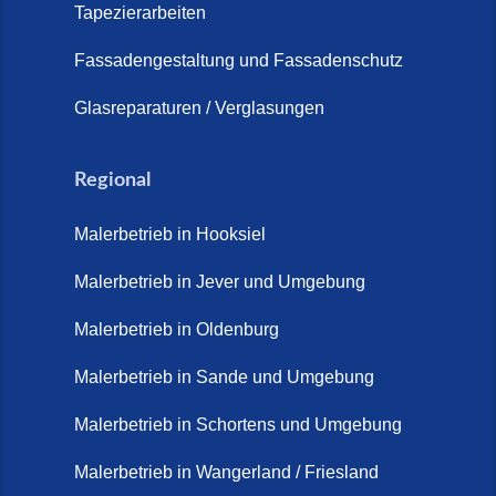
Tapezierarbeiten
Steinteppich für Außentreppen –
Fassadengestaltung und Fassadenschutz
Vorteile, Kosten und Pflege (9.
Juli 2026)
Glasreparaturen / Verglasungen
Steinteppich im Innenbereich –
Natürlich. Modern. Langlebig.
Regional
(28. April 2026)
Malerbetrieb in Hooksiel
Steinteppich Schortens (26. Mai
2026)
Malerbetrieb in Jever und Umgebung
Steinteppich Wilhelmshaven (1.
Malerbetrieb in Oldenburg
Juni 2026)
Malerbetrieb in Sande und Umgebung
Terrasse sanieren. (28. Juli
2026)
Malerbetrieb in Schortens und Umgebung
Treppe renovieren (14. Juli
Malerbetrieb in Wangerland / Friesland