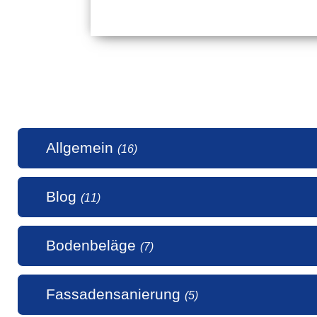
Allgemein
(16)
Blog
(11)
1 Millio
Bodenbeläge
(7)
50 Jahr
5 Stern
Alle uns
Fassadensanierung
(5)
Alte Hol