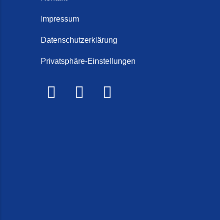
Schorten
Steintep
Impressum
Steintep
Datenschutzerklärung
2026)
Privatsphäre-Einstellungen
Steinte
Steinte
Terrasse
Treppe r
Treppen 
Treppenr
Treppen
Frieslan
Treppenr