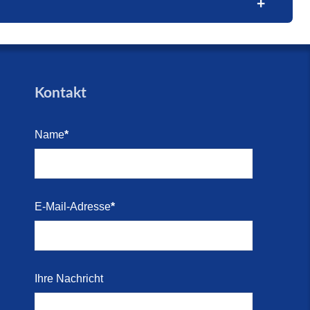
trandes
trandes
Blick
e (16.
den für
Kontakt
arkett
Name
*
i 2026)
Kosten-
E-Mail-Adresse
*
i 2026)
 direkt
Ihre Nachricht
r