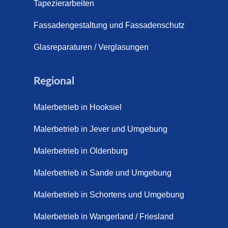
s (21. April 2026)
Tapezierarbeiten
pich für Außentreppen – Vorteile, Kosten und Pflege (9. Juli
Fassadengestaltung und Fassadenschutz
pich im Innenbereich – Natürlich. Modern. Langlebig. (28. Ap
Glasreparaturen / Verglasungen
ppich Schortens (26. Mai 2026)
Regional
ppich Wilhelmshaven (1. Juni 2026)
Malerbetrieb in Hooksiel
 sanieren. (28. Juli 2026)
Malerbetrieb in Jever und Umgebung
enovieren (14. Juli 2026)
aus Friesland, Schortens Jever (17. Juli 2026)
Malerbetrieb in Oldenburg
enovierung in Zetel (7. Juli 2026)
Malerbetrieb in Sande und Umgebung
renovierung mit Steinteppich | Schortens, Wilhelmshaven &
Malerbetrieb in Schortens und Umgebung
d (29. Mai 2026)
Malerbetrieb in Wangerland / Friesland
etter – Wir sanieren Ihre alte Treppe (28. Mai 2026)