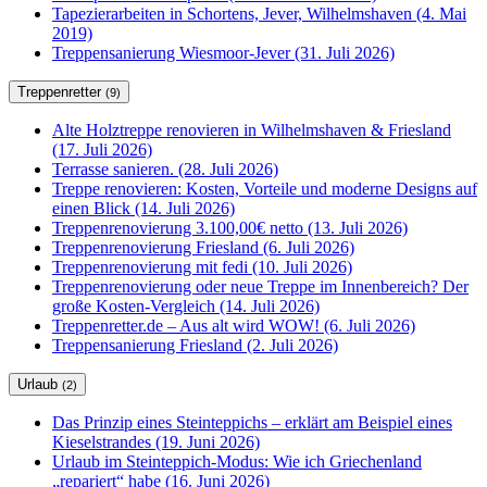
Tapezierarbeiten in Schortens, Jever, Wilhelmshaven (4. Mai
2019)
Treppensanierung Wiesmoor-Jever (31. Juli 2026)
Treppenretter
(9)
Alte Holztreppe renovieren in Wilhelmshaven & Friesland
(17. Juli 2026)
Terrasse sanieren. (28. Juli 2026)
Treppe renovieren: Kosten, Vorteile und moderne Designs auf
einen Blick (14. Juli 2026)
Treppenrenovierung 3.100,00€ netto (13. Juli 2026)
Treppenrenovierung Friesland (6. Juli 2026)
Treppenrenovierung mit fedi (10. Juli 2026)
Treppenrenovierung oder neue Treppe im Innenbereich? Der
große Kosten-Vergleich (14. Juli 2026)
Treppenretter.de – Aus alt wird WOW! (6. Juli 2026)
Treppensanierung Friesland (2. Juli 2026)
Urlaub
(2)
Das Prinzip eines Steinteppichs – erklärt am Beispiel eines
Kieselstrandes (19. Juni 2026)
Urlaub im Steinteppich-Modus: Wie ich Griechenland
„repariert“ habe (16. Juni 2026)