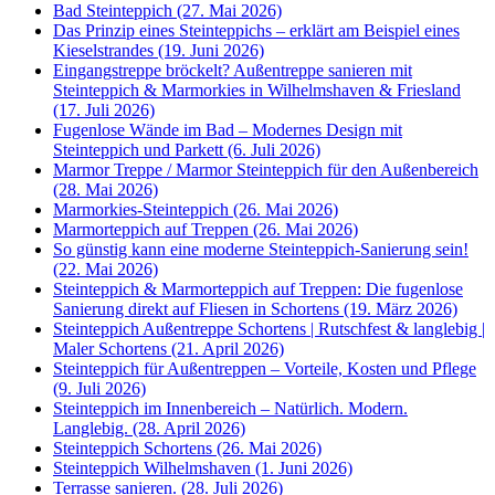
Bad Steinteppich (27. Mai 2026)
Das Prinzip eines Steinteppichs – erklärt am Beispiel eines
Kieselstrandes (19. Juni 2026)
Eingangstreppe bröckelt? Außentreppe sanieren mit
Steinteppich & Marmorkies in Wilhelmshaven & Friesland
(17. Juli 2026)
Fugenlose Wände im Bad – Modernes Design mit
Steinteppich und Parkett (6. Juli 2026)
Marmor Treppe / Marmor Steinteppich für den Außenbereich
(28. Mai 2026)
Marmorkies-Steinteppich (26. Mai 2026)
Marmorteppich auf Treppen (26. Mai 2026)
So günstig kann eine moderne Steinteppich-Sanierung sein!
(22. Mai 2026)
Steinteppich & Marmorteppich auf Treppen: Die fugenlose
Sanierung direkt auf Fliesen in Schortens (19. März 2026)
Steinteppich Außentreppe Schortens | Rutschfest & langlebig |
Maler Schortens (21. April 2026)
Steinteppich für Außentreppen – Vorteile, Kosten und Pflege
(9. Juli 2026)
Steinteppich im Innenbereich – Natürlich. Modern.
Langlebig. (28. April 2026)
Steinteppich Schortens (26. Mai 2026)
Steinteppich Wilhelmshaven (1. Juni 2026)
Terrasse sanieren. (28. Juli 2026)