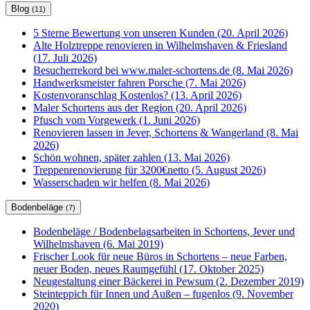
Blog
(11)
5 Sterne Bewertung von unseren Kunden (20. April 2026)
Alte Holztreppe renovieren in Wilhelmshaven & Friesland
(17. Juli 2026)
Besucherrekord bei www.maler-schortens.de (8. Mai 2026)
Handwerksmeister fahren Porsche (7. Mai 2026)
Kostenvoranschlag Kostenlos? (13. April 2026)
Maler Schortens aus der Region (20. April 2026)
Pfusch vom Vorgewerk (1. Juni 2026)
Renovieren lassen in Jever, Schortens & Wangerland (8. Mai
2026)
Schön wohnen, später zahlen (13. Mai 2026)
Treppenrenovierung für 3200€netto (5. August 2026)
Wasserschaden wir helfen (8. Mai 2026)
Bodenbeläge
(7)
Bodenbeläge / Bodenbelagsarbeiten in Schortens, Jever und
Wilhelmshaven (6. Mai 2019)
Frischer Look für neue Büros in Schortens – neue Farben,
neuer Boden, neues Raumgefühl (17. Oktober 2025)
Neugestaltung einer Bäckerei in Pewsum (2. Dezember 2019)
Steinteppich für Innen und Außen – fugenlos (9. November
2020)