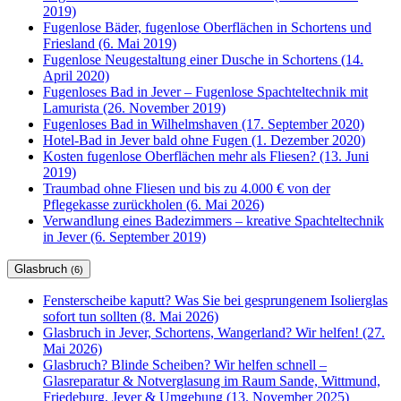
2019)
Fugenlose Bäder, fugenlose Oberflächen in Schortens und
Friesland (6. Mai 2019)
Fugenlose Neugestaltung einer Dusche in Schortens (14.
April 2020)
Fugenloses Bad in Jever – Fugenlose Spachteltechnik mit
Lamurista (26. November 2019)
Fugenloses Bad in Wilhelmshaven (17. September 2020)
Hotel-Bad in Jever bald ohne Fugen (1. Dezember 2020)
Kosten fugenlose Oberflächen mehr als Fliesen? (13. Juni
2019)
Traumbad ohne Fliesen und bis zu 4.000 € von der
Pflegekasse zurückholen (6. Mai 2026)
Verwandlung eines Badezimmers – kreative Spachteltechnik
in Jever (6. September 2019)
Glasbruch
(6)
Fensterscheibe kaputt? Was Sie bei gesprungenem Isolierglas
sofort tun sollten (8. Mai 2026)
Glasbruch in Jever, Schortens, Wangerland? Wir helfen! (27.
Mai 2026)
Glasbruch? Blinde Scheiben? Wir helfen schnell –
Glasreparatur & Notverglasung im Raum Sande, Wittmund,
Friedeburg, Jever & Umgebung (13. November 2025)