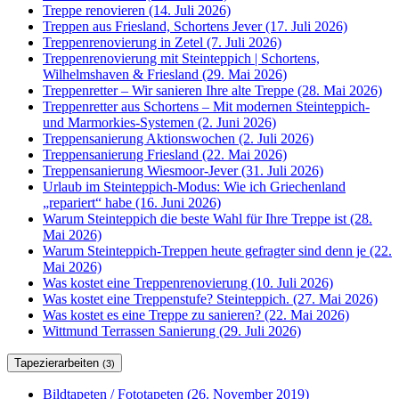
Treppe renovieren (14. Juli 2026)
Treppen aus Friesland, Schortens Jever (17. Juli 2026)
Treppenrenovierung in Zetel (7. Juli 2026)
Treppenrenovierung mit Steinteppich | Schortens,
Wilhelmshaven & Friesland (29. Mai 2026)
Treppenretter – Wir sanieren Ihre alte Treppe (28. Mai 2026)
Treppenretter aus Schortens – Mit modernen Steinteppich-
und Marmorkies-Systemen (2. Juni 2026)
Treppensanierung Aktionswochen (2. Juli 2026)
Treppensanierung Friesland (22. Mai 2026)
Treppensanierung Wiesmoor-Jever (31. Juli 2026)
Urlaub im Steinteppich-Modus: Wie ich Griechenland
„repariert“ habe (16. Juni 2026)
Warum Steinteppich die beste Wahl für Ihre Treppe ist (28.
Mai 2026)
Warum Steinteppich-Treppen heute gefragter sind denn je (22.
Mai 2026)
Was kostet eine Treppenrenovierung (10. Juli 2026)
Was kostet eine Treppenstufe? Steinteppich. (27. Mai 2026)
Was kostet es eine Treppe zu sanieren? (22. Mai 2026)
Wittmund Terrassen Sanierung (29. Juli 2026)
Tapezierarbeiten
(3)
Bildtapeten / Fototapeten (26. November 2019)