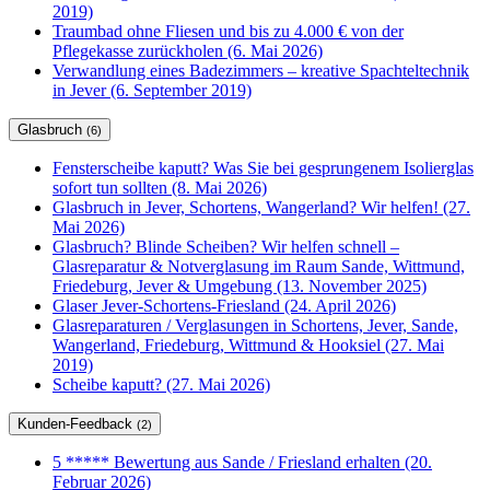
2019)
Traumbad ohne Fliesen und bis zu 4.000 € von der
Pflegekasse zurückholen (6. Mai 2026)
Verwandlung eines Badezimmers – kreative Spachteltechnik
in Jever (6. September 2019)
Glasbruch
(6)
Fensterscheibe kaputt? Was Sie bei gesprungenem Isolierglas
sofort tun sollten (8. Mai 2026)
Glasbruch in Jever, Schortens, Wangerland? Wir helfen! (27.
Mai 2026)
Glasbruch? Blinde Scheiben? Wir helfen schnell –
Glasreparatur & Notverglasung im Raum Sande, Wittmund,
Friedeburg, Jever & Umgebung (13. November 2025)
Glaser Jever-Schortens-Friesland (24. April 2026)
Glasreparaturen / Verglasungen in Schortens, Jever, Sande,
Wangerland, Friedeburg, Wittmund & Hooksiel (27. Mai
2019)
Scheibe kaputt? (27. Mai 2026)
Kunden-Feedback
(2)
5 ***** Bewertung aus Sande / Friesland erhalten (20.
Februar 2026)