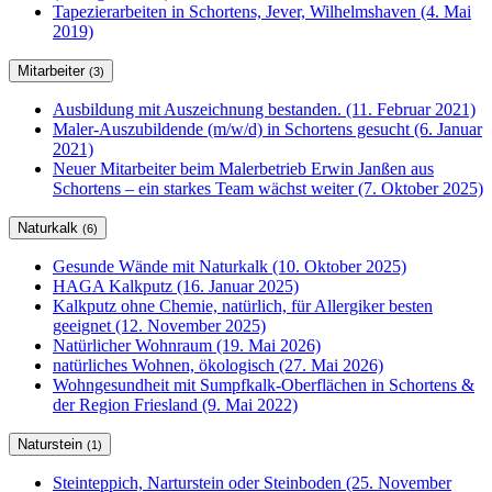
Tapezierarbeiten in Schortens, Jever, Wilhelmshaven (4. Mai
2019)
Mitarbeiter
(3)
Ausbildung mit Auszeichnung bestanden. (11. Februar 2021)
Maler-Auszubildende (m/w/d) in Schortens gesucht (6. Januar
2021)
Neuer Mitarbeiter beim Malerbetrieb Erwin Janßen aus
Schortens – ein starkes Team wächst weiter (7. Oktober 2025)
Naturkalk
(6)
Gesunde Wände mit Naturkalk (10. Oktober 2025)
HAGA Kalkputz (16. Januar 2025)
Kalkputz ohne Chemie, natürlich, für Allergiker besten
geeignet (12. November 2025)
Natürlicher Wohnraum (19. Mai 2026)
natürliches Wohnen, ökologisch (27. Mai 2026)
Wohngesundheit mit Sumpfkalk-Oberflächen in Schortens &
der Region Friesland (9. Mai 2022)
Naturstein
(1)
Steinteppich, Narturstein oder Steinboden (25. November