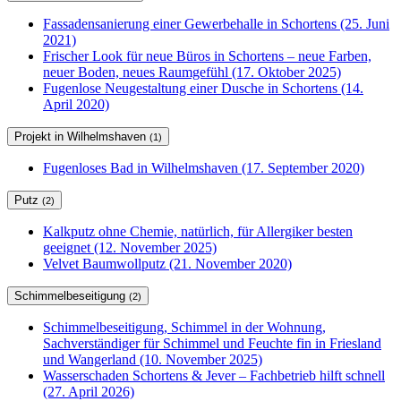
Fassadensanierung einer Gewerbehalle in Schortens (25. Juni
2021)
Frischer Look für neue Büros in Schortens – neue Farben,
neuer Boden, neues Raumgefühl (17. Oktober 2025)
Fugenlose Neugestaltung einer Dusche in Schortens (14.
April 2020)
Projekt in Wilhelmshaven
(1)
Fugenloses Bad in Wilhelmshaven (17. September 2020)
Putz
(2)
Kalkputz ohne Chemie, natürlich, für Allergiker besten
geeignet (12. November 2025)
Velvet Baumwollputz (21. November 2020)
Schimmelbeseitigung
(2)
Schimmelbeseitigung, Schimmel in der Wohnung,
Sachverständiger für Schimmel und Feuchte fin in Friesland
und Wangerland (10. November 2025)
Wasserschaden Schortens & Jever – Fachbetrieb hilft schnell
(27. April 2026)