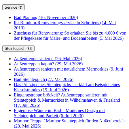
Service
(3)
Bad Planung (10. November 2020)
Ihr Rundum-Renovierungsservice in Schortens (14. Mai
2019)
Zuschuss für Renovierung: So erhalten Sie bis zu 4.000 € von
der Pflegekasse für Maler- und Bodenarbeiten (5. Mai 2026)
Steinteppich
(34)
Außentreppe sanieren (26. Mai 2026)
Außentreppen kaputt? (29. Mai 2026)
Außentreppen sanieren mit natürlichem Marmorkies (9. Juni
2026)
Bad Steinteppich (27. Mai 2026)
Das Prinzip eines Steinteppichs – erklärt am Beispiel eines
Kieselstrandes (19. Juni 2026)
Eingangstreppe bröckelt? Außentreppe sanieren mit
Steinteppich & Marmorkies in Wilhelmshaven & Friesland
(17. Juli 2026)
Fugenlose Wände im Bad – Modernes Design mit
Steinteppich und Parkett (6. Juli 2026)
Marmor Treppe / Marmor Steinteppich für den Außenbereich
(28. Mai 2026)