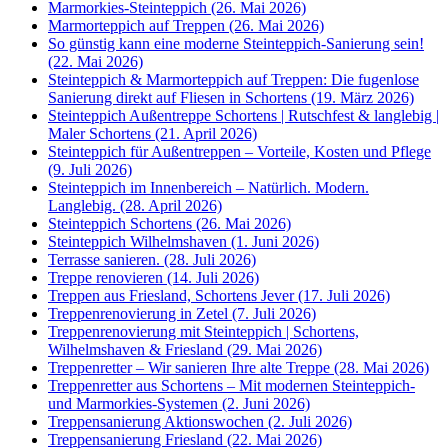
Marmorkies-Steinteppich (26. Mai 2026)
Marmorteppich auf Treppen (26. Mai 2026)
So günstig kann eine moderne Steinteppich-Sanierung sein!
(22. Mai 2026)
Steinteppich & Marmorteppich auf Treppen: Die fugenlose
Sanierung direkt auf Fliesen in Schortens (19. März 2026)
Steinteppich Außentreppe Schortens | Rutschfest & langlebig |
Maler Schortens (21. April 2026)
Steinteppich für Außentreppen – Vorteile, Kosten und Pflege
(9. Juli 2026)
Steinteppich im Innenbereich – Natürlich. Modern.
Langlebig. (28. April 2026)
Steinteppich Schortens (26. Mai 2026)
Steinteppich Wilhelmshaven (1. Juni 2026)
Terrasse sanieren. (28. Juli 2026)
Treppe renovieren (14. Juli 2026)
Treppen aus Friesland, Schortens Jever (17. Juli 2026)
Treppenrenovierung in Zetel (7. Juli 2026)
Treppenrenovierung mit Steinteppich | Schortens,
Wilhelmshaven & Friesland (29. Mai 2026)
Treppenretter – Wir sanieren Ihre alte Treppe (28. Mai 2026)
Treppenretter aus Schortens – Mit modernen Steinteppich-
und Marmorkies-Systemen (2. Juni 2026)
Treppensanierung Aktionswochen (2. Juli 2026)
Treppensanierung Friesland (22. Mai 2026)