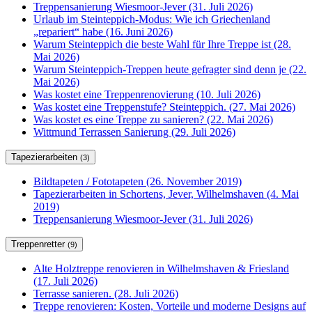
Treppensanierung Wiesmoor-Jever (31. Juli 2026)
Urlaub im Steinteppich-Modus: Wie ich Griechenland
„repariert“ habe (16. Juni 2026)
Warum Steinteppich die beste Wahl für Ihre Treppe ist (28.
Mai 2026)
Warum Steinteppich-Treppen heute gefragter sind denn je (22.
Mai 2026)
Was kostet eine Treppenrenovierung (10. Juli 2026)
Was kostet eine Treppenstufe? Steinteppich. (27. Mai 2026)
Was kostet es eine Treppe zu sanieren? (22. Mai 2026)
Wittmund Terrassen Sanierung (29. Juli 2026)
Tapezierarbeiten
(3)
Bildtapeten / Fototapeten (26. November 2019)
Tapezierarbeiten in Schortens, Jever, Wilhelmshaven (4. Mai
2019)
Treppensanierung Wiesmoor-Jever (31. Juli 2026)
Treppenretter
(9)
Alte Holztreppe renovieren in Wilhelmshaven & Friesland
(17. Juli 2026)
Terrasse sanieren. (28. Juli 2026)
Treppe renovieren: Kosten, Vorteile und moderne Designs auf