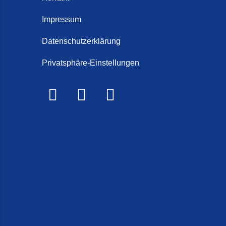
Schorten
Steintep
Impressum
Steintep
Datenschutzerklärung
2026)
Privatsphäre-Einstellungen
Steinte
Steinte
Terrasse
Treppe r
Treppen 
Treppenr
Treppen
Frieslan
Treppenr