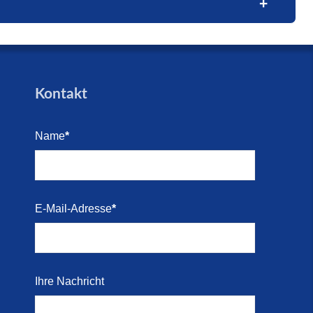
trandes
trandes
Blick
e (16.
den für
Kontakt
arkett
Name
*
i 2026)
Kosten-
E-Mail-Adresse
*
i 2026)
 direkt
Ihre Nachricht
r