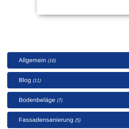
Allgemein
(16)
Blog
(11)
1 Millio
Bodenbeläge
(7)
50 Jahr
5 Stern
Alle uns
Fassadensanierung
(5)
Alte Hol