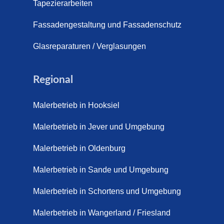
s (21. April 2026)
Tapezierarbeiten
pich für Außentreppen – Vorteile, Kosten und Pflege (9. Juli
Fassadengestaltung und Fassadenschutz
pich im Innenbereich – Natürlich. Modern. Langlebig. (28. Ap
Glasreparaturen / Verglasungen
ppich Schortens (26. Mai 2026)
Regional
ppich Wilhelmshaven (1. Juni 2026)
Malerbetrieb in Hooksiel
 sanieren. (28. Juli 2026)
Malerbetrieb in Jever und Umgebung
enovieren (14. Juli 2026)
aus Friesland, Schortens Jever (17. Juli 2026)
Malerbetrieb in Oldenburg
enovierung in Zetel (7. Juli 2026)
Malerbetrieb in Sande und Umgebung
renovierung mit Steinteppich | Schortens, Wilhelmshaven &
Malerbetrieb in Schortens und Umgebung
d (29. Mai 2026)
Malerbetrieb in Wangerland / Friesland
etter – Wir sanieren Ihre alte Treppe (28. Mai 2026)