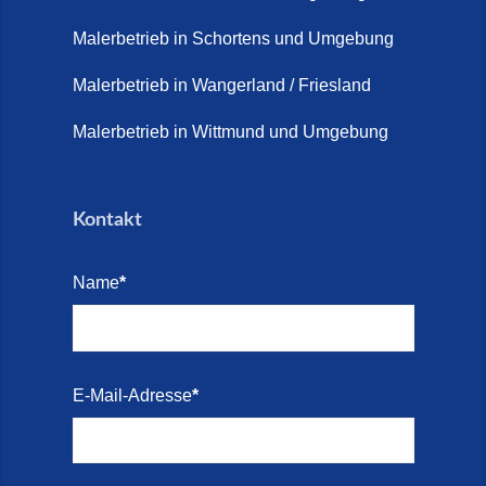
Terrasse sanieren. (28. Juli
2026)
Malerbetrieb in Schortens und Umgebung
Treppe renovieren (14. Juli
Malerbetrieb in Wangerland / Friesland
2026)
Malerbetrieb in Wittmund und Umgebung
Treppen aus Friesland,
Schortens Jever (17. Juli 2026)
Kontakt
Treppenrenovierung in Zetel (7.
Juli 2026)
Name
*
Treppenrenovierung mit
Steinteppich | Schortens,
Wilhelmshaven & Friesland (29.
Mai 2026)
E-Mail-Adresse
*
Treppenretter – Wir sanieren
Ihre alte Treppe (28. Mai 2026)