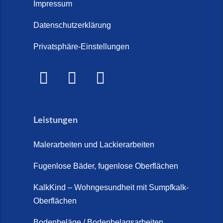
Treppe im Innenbereich? Der
Impressum
Marmor Treppe / Marmor
große Kosten-Vergleich (14. Juli
Steinteppich für den
Datenschutzerklärung
2026)
Außenbereich (28. Mai 2026)
Privatsphäre-Einstellungen
Treppenretter.de – Aus alt wird
Marmorkies-Steinteppich (26.
WOW! (6. Juli 2026)
Mai 2026)
Treppensanierung Friesland (2.
Marmorteppich auf Treppen (26.
Juli 2026)
Mai 2026)
Leistungen
So günstig kann eine moderne
Steinteppich-Sanierung sein!
Malerarbeiten und Lackierarbeiten
(22. Mai 2026)
Fugenlose Bäder, fugenlose Oberflächen
Steinteppich & Marmorteppich
auf Treppen: Die fugenlose
KalkKind – Wohngesundheit mit Sumpfkalk-
Sanierung direkt auf Fliesen in
Oberflächen
Schortens (19. März 2026)
Bodenbeläge / Bodenbelagsarbeiten