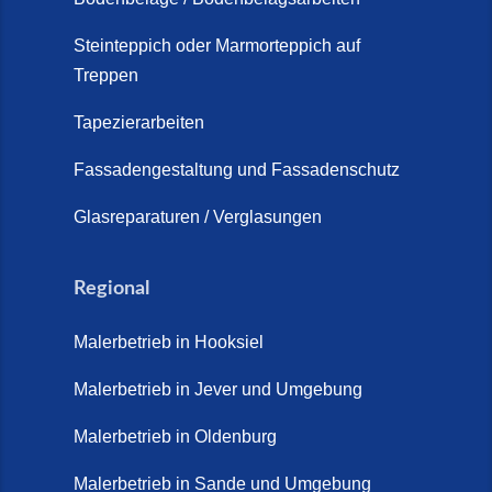
Steinteppich Außentreppe
Schortens | Rutschfest &
Steinteppich oder Marmorteppich auf
Treppen
langlebig | Maler Schortens (21.
April 2026)
Tapezierarbeiten
Steinteppich für Außentreppen –
Fassadengestaltung und Fassadenschutz
Vorteile, Kosten und Pflege (9.
Juli 2026)
Glasreparaturen / Verglasungen
Steinteppich im Innenbereich –
Natürlich. Modern. Langlebig.
Regional
(28. April 2026)
Malerbetrieb in Hooksiel
Steinteppich Schortens (26. Mai
2026)
Malerbetrieb in Jever und Umgebung
Steinteppich Wilhelmshaven (1.
Malerbetrieb in Oldenburg
Juni 2026)
Malerbetrieb in Sande und Umgebung