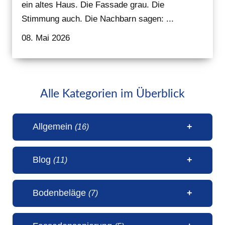
ein altes Haus. Die Fassade grau. Die
Stimmung auch. Die Nachbarn sagen: ...
08. Mai 2026
Alle Kategorien im Überblick
Allgemein
(16)
Blog
(11)
1 Millionen Aufrufe Steinteppich
Bodenbeläge
(7)
(31. Juli 2026)
50 Jahre Malerbetrieb Erwin
5 Sterne Bewertung von unseren