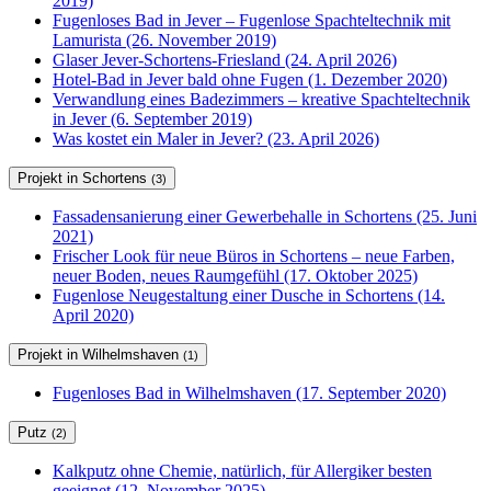
2019)
Fugenloses Bad in Jever – Fugenlose Spachteltechnik mit
Lamurista (26. November 2019)
Glaser Jever-Schortens-Friesland (24. April 2026)
Hotel-Bad in Jever bald ohne Fugen (1. Dezember 2020)
Verwandlung eines Badezimmers – kreative Spachteltechnik
in Jever (6. September 2019)
Was kostet ein Maler in Jever? (23. April 2026)
Projekt in Schortens
(3)
Fassadensanierung einer Gewerbehalle in Schortens (25. Juni
2021)
Frischer Look für neue Büros in Schortens – neue Farben,
neuer Boden, neues Raumgefühl (17. Oktober 2025)
Fugenlose Neugestaltung einer Dusche in Schortens (14.
April 2020)
Projekt in Wilhelmshaven
(1)
Fugenloses Bad in Wilhelmshaven (17. September 2020)
Putz
(2)
Kalkputz ohne Chemie, natürlich, für Allergiker besten
geeignet (12. November 2025)