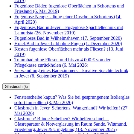
2019)
Fugenlose Bäder, fugenlose Oberflächen in Schortens und
Friesland (6. Mai 2019)
Fugenlose Neugestaltung einer Dusche in Schortens (14.
April 2020)
Fugenloses Bad in Jever – Fugenlose Spachteltechnik mit
Lamurista (26. November 2019)
Fugenloses Bad in Wilhelmshaven (17. September 2020)
Hotel-Bad in Jever bald ohne Fugen (1. Dezember 2020)
Kosten fugenlose Oberflächen mehr als Fliesen? (13. Juni
2019)
Traumbad ohne Fliesen und bis zu 4.000 € von der
Pflegekasse zurückholen (6. Mai 2026)
Verwandlung eines Badezimmers – kreative Spachteltechnik
in Jever (6. September 2019)
Glasbruch
(6)
Fensterscheibe kaputt? Was Sie bei gesprungenem Isolierglas
sofort tun sollten (8. Mai 2026)
Glasbruch in Jever, Schortens, Wangerland? Wir helfen! (27.
Mai 2026)
Glasbruch? Blinde Scheiben? Wir helfen schnell –
Glasreparatur & Notverglasung im Raum Sande, Wittmund,
Friedeburg, Jever & Umgebung (13. November 2025)