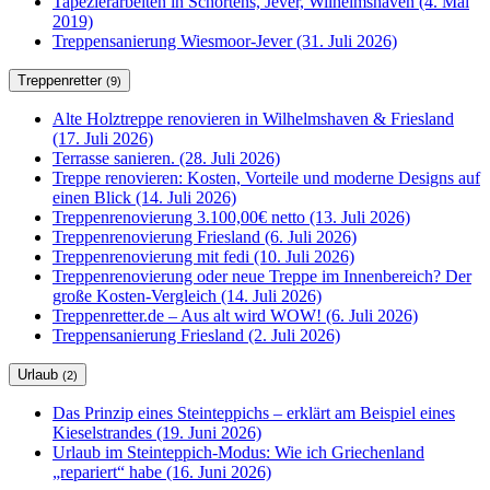
Tapezierarbeiten in Schortens, Jever, Wilhelmshaven (4. Mai
2019)
Treppensanierung Wiesmoor-Jever (31. Juli 2026)
Treppenretter
(9)
Alte Holztreppe renovieren in Wilhelmshaven & Friesland
(17. Juli 2026)
Terrasse sanieren. (28. Juli 2026)
Treppe renovieren: Kosten, Vorteile und moderne Designs auf
einen Blick (14. Juli 2026)
Treppenrenovierung 3.100,00€ netto (13. Juli 2026)
Treppenrenovierung Friesland (6. Juli 2026)
Treppenrenovierung mit fedi (10. Juli 2026)
Treppenrenovierung oder neue Treppe im Innenbereich? Der
große Kosten-Vergleich (14. Juli 2026)
Treppenretter.de – Aus alt wird WOW! (6. Juli 2026)
Treppensanierung Friesland (2. Juli 2026)
Urlaub
(2)
Das Prinzip eines Steinteppichs – erklärt am Beispiel eines
Kieselstrandes (19. Juni 2026)
Urlaub im Steinteppich-Modus: Wie ich Griechenland
„repariert“ habe (16. Juni 2026)