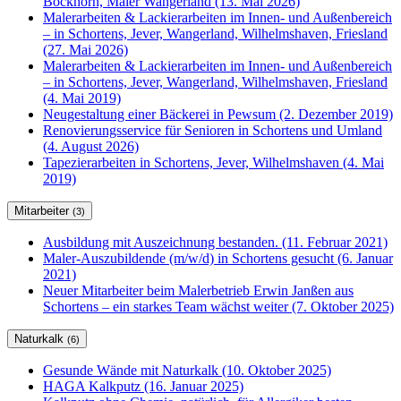
Bockhorn, Maler Wangerland (13. Mai 2026)
Malerarbeiten & Lackierarbeiten im Innen- und Außenbereich
– in Schortens, Jever, Wangerland, Wilhelmshaven, Friesland
(27. Mai 2026)
Malerarbeiten & Lackierarbeiten im Innen- und Außenbereich
– in Schortens, Jever, Wangerland, Wilhelmshaven, Friesland
(4. Mai 2019)
Neugestaltung einer Bäckerei in Pewsum (2. Dezember 2019)
Renovierungsservice für Senioren in Schortens und Umland
(4. August 2026)
Tapezierarbeiten in Schortens, Jever, Wilhelmshaven (4. Mai
2019)
Mitarbeiter
(3)
Ausbildung mit Auszeichnung bestanden. (11. Februar 2021)
Maler-Auszubildende (m/w/d) in Schortens gesucht (6. Januar
2021)
Neuer Mitarbeiter beim Malerbetrieb Erwin Janßen aus
Schortens – ein starkes Team wächst weiter (7. Oktober 2025)
Naturkalk
(6)
Gesunde Wände mit Naturkalk (10. Oktober 2025)
HAGA Kalkputz (16. Januar 2025)