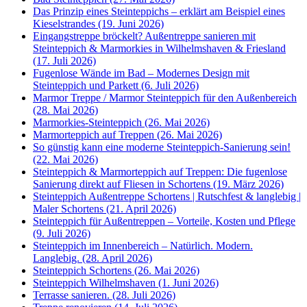
Das Prinzip eines Steinteppichs – erklärt am Beispiel eines
Kieselstrandes (19. Juni 2026)
Eingangstreppe bröckelt? Außentreppe sanieren mit
Steinteppich & Marmorkies in Wilhelmshaven & Friesland
(17. Juli 2026)
Fugenlose Wände im Bad – Modernes Design mit
Steinteppich und Parkett (6. Juli 2026)
Marmor Treppe / Marmor Steinteppich für den Außenbereich
(28. Mai 2026)
Marmorkies-Steinteppich (26. Mai 2026)
Marmorteppich auf Treppen (26. Mai 2026)
So günstig kann eine moderne Steinteppich-Sanierung sein!
(22. Mai 2026)
Steinteppich & Marmorteppich auf Treppen: Die fugenlose
Sanierung direkt auf Fliesen in Schortens (19. März 2026)
Steinteppich Außentreppe Schortens | Rutschfest & langlebig |
Maler Schortens (21. April 2026)
Steinteppich für Außentreppen – Vorteile, Kosten und Pflege
(9. Juli 2026)
Steinteppich im Innenbereich – Natürlich. Modern.
Langlebig. (28. April 2026)
Steinteppich Schortens (26. Mai 2026)
Steinteppich Wilhelmshaven (1. Juni 2026)
Terrasse sanieren. (28. Juli 2026)