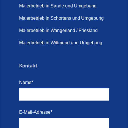
Malerbetrieb in Sande und Umgebung
Terrasse sanieren. (28. Juli
2026)
Malerbetrieb in Schortens und Umgebung
Treppe renovieren (14. Juli
Malerbetrieb in Wangerland / Friesland
2026)
Malerbetrieb in Wittmund und Umgebung
Treppen aus Friesland,
Schortens Jever (17. Juli 2026)
Kontakt
Treppenrenovierung in Zetel (7.
Juli 2026)
Name
*
Treppenrenovierung mit
Steinteppich | Schortens,
Wilhelmshaven & Friesland (29.
Mai 2026)
E-Mail-Adresse
*
Treppenretter – Wir sanieren