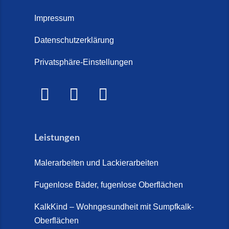
Treppenrenovierung oder neue
2026)
Treppe im Innenbereich? Der
Impressum
Marmor Treppe / Marmor
große Kosten-Vergleich (14. Juli
Steinteppich für den
Datenschutzerklärung
2026)
Außenbereich (28. Mai 2026)
Privatsphäre-Einstellungen
Treppenretter.de – Aus alt wird
Marmorkies-Steinteppich (26.
WOW! (6. Juli 2026)
Mai 2026)
Treppensanierung Friesland (2.
Marmorteppich auf Treppen (26.
Juli 2026)
Mai 2026)
Leistungen
So günstig kann eine moderne
Steinteppich-Sanierung sein!
Malerarbeiten und Lackierarbeiten
(22. Mai 2026)
Fugenlose Bäder, fugenlose Oberflächen
Steinteppich & Marmorteppich
auf Treppen: Die fugenlose
KalkKind – Wohngesundheit mit Sumpfkalk-
Sanierung direkt auf Fliesen in
Oberflächen