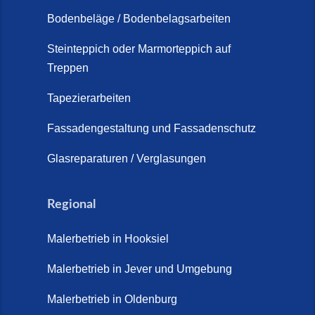
Schortens (19. März 2026)
Bodenbeläge / Bodenbelagsarbeiten
Steinteppich Außentreppe
Schortens | Rutschfest &
Steinteppich oder Marmorteppich auf
Treppen
langlebig | Maler Schortens (21.
April 2026)
Tapezierarbeiten
Steinteppich für Außentreppen –
Fassadengestaltung und Fassadenschutz
Vorteile, Kosten und Pflege (9.
Juli 2026)
Glasreparaturen / Verglasungen
Steinteppich im Innenbereich –
Natürlich. Modern. Langlebig.
Regional
(28. April 2026)
Malerbetrieb in Hooksiel
Steinteppich Schortens (26. Mai
2026)
Malerbetrieb in Jever und Umgebung
Steinteppich Wilhelmshaven (1.
Malerbetrieb in Oldenburg
Juni 2026)