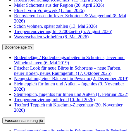
Maler Schortens aus der Region (20. April 2026)
Pfusch vom Vorgewerk (1. Juni 2026)
Renovieren lassen in Jever, Schortens & Wangerland (8. Mai
2026)
Schön wohnen, später zahlen (13. Mai 2026)
Treppenrenovierung für 3200€netto (5. August 2026)
Wasserschaden wir helfen (8. Mai 2026)
Bodenbeläge
(7)
Bodenbeläge / Bodenbelagsarbeiten in Schortens, Jever und
Wilhelmshaven (6. Mai 2019)
Frischer Look für neue Büros in Schortens – neue Farben,
neuer Boden, neues Raumgefühl (17. Oktober 2025)
Neugestaltung einer Bäckerei in Pewsum (2. Dezember 2019)
Steinteppich für Innen und Außen – fugenlos (9. November
2020)
Steinteppich, fugenlos für Innen und Außen (1. Februar 2022)
Treppenrenovierung mit fedi (10. Juli 2026)
Tretford Teppich mit Kaschmir-Ziegenhaar (20. November
2020)
Fassadensanierung
(5)
Fassadengestaltung & -schutz in Schortens, Jever & Friesland