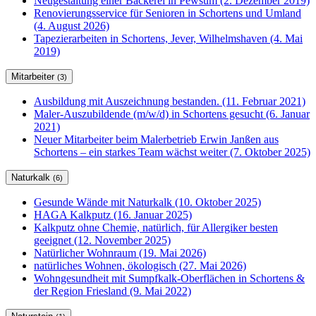
Neugestaltung einer Bäckerei in Pewsum (2. Dezember 2019)
Renovierungsservice für Senioren in Schortens und Umland
(4. August 2026)
Tapezierarbeiten in Schortens, Jever, Wilhelmshaven (4. Mai
2019)
Mitarbeiter
(3)
Ausbildung mit Auszeichnung bestanden. (11. Februar 2021)
Maler-Auszubildende (m/w/d) in Schortens gesucht (6. Januar
2021)
Neuer Mitarbeiter beim Malerbetrieb Erwin Janßen aus
Schortens – ein starkes Team wächst weiter (7. Oktober 2025)
Naturkalk
(6)
Gesunde Wände mit Naturkalk (10. Oktober 2025)
HAGA Kalkputz (16. Januar 2025)
Kalkputz ohne Chemie, natürlich, für Allergiker besten
geeignet (12. November 2025)
Natürlicher Wohnraum (19. Mai 2026)
natürliches Wohnen, ökologisch (27. Mai 2026)
Wohngesundheit mit Sumpfkalk-Oberflächen in Schortens &
der Region Friesland (9. Mai 2022)