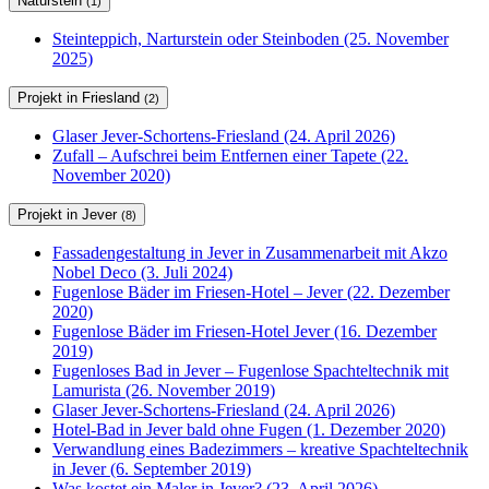
Naturstein
(1)
Steinteppich, Narturstein oder Steinboden (25. November
2025)
Projekt in Friesland
(2)
Glaser Jever-Schortens-Friesland (24. April 2026)
Zufall – Aufschrei beim Entfernen einer Tapete (22.
November 2020)
Projekt in Jever
(8)
Fassadengestaltung in Jever in Zusammenarbeit mit Akzo
Nobel Deco (3. Juli 2024)
Fugenlose Bäder im Friesen-Hotel – Jever (22. Dezember
2020)
Fugenlose Bäder im Friesen-Hotel Jever (16. Dezember
2019)
Fugenloses Bad in Jever – Fugenlose Spachteltechnik mit
Lamurista (26. November 2019)
Glaser Jever-Schortens-Friesland (24. April 2026)
Hotel-Bad in Jever bald ohne Fugen (1. Dezember 2020)
Verwandlung eines Badezimmers – kreative Spachteltechnik
in Jever (6. September 2019)
Was kostet ein Maler in Jever? (23. April 2026)