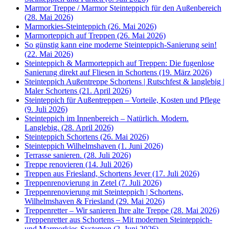
Marmor Treppe / Marmor Steinteppich für den Außenbereich
(28. Mai 2026)
Marmorkies-Steinteppich (26. Mai 2026)
Marmorteppich auf Treppen (26. Mai 2026)
So günstig kann eine moderne Steinteppich-Sanierung sein!
(22. Mai 2026)
Steinteppich & Marmorteppich auf Treppen: Die fugenlose
Sanierung direkt auf Fliesen in Schortens (19. März 2026)
Steinteppich Außentreppe Schortens | Rutschfest & langlebig |
Maler Schortens (21. April 2026)
Steinteppich für Außentreppen – Vorteile, Kosten und Pflege
(9. Juli 2026)
Steinteppich im Innenbereich – Natürlich. Modern.
Langlebig. (28. April 2026)
Steinteppich Schortens (26. Mai 2026)
Steinteppich Wilhelmshaven (1. Juni 2026)
Terrasse sanieren. (28. Juli 2026)
Treppe renovieren (14. Juli 2026)
Treppen aus Friesland, Schortens Jever (17. Juli 2026)
Treppenrenovierung in Zetel (7. Juli 2026)
Treppenrenovierung mit Steinteppich | Schortens,
Wilhelmshaven & Friesland (29. Mai 2026)
Treppenretter – Wir sanieren Ihre alte Treppe (28. Mai 2026)
Treppenretter aus Schortens – Mit modernen Steinteppich-
und Marmorkies-Systemen (2. Juni 2026)