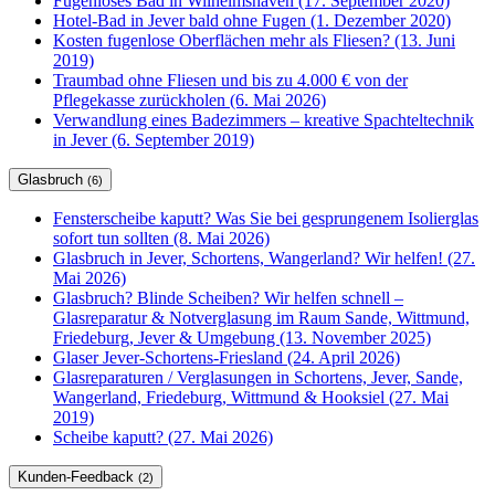
Fugenloses Bad in Wilhelmshaven (17. September 2020)
Hotel-Bad in Jever bald ohne Fugen (1. Dezember 2020)
Kosten fugenlose Oberflächen mehr als Fliesen? (13. Juni
2019)
Traumbad ohne Fliesen und bis zu 4.000 € von der
Pflegekasse zurückholen (6. Mai 2026)
Verwandlung eines Badezimmers – kreative Spachteltechnik
in Jever (6. September 2019)
Glasbruch
(6)
Fensterscheibe kaputt? Was Sie bei gesprungenem Isolierglas
sofort tun sollten (8. Mai 2026)
Glasbruch in Jever, Schortens, Wangerland? Wir helfen! (27.
Mai 2026)
Glasbruch? Blinde Scheiben? Wir helfen schnell –
Glasreparatur & Notverglasung im Raum Sande, Wittmund,
Friedeburg, Jever & Umgebung (13. November 2025)
Glaser Jever-Schortens-Friesland (24. April 2026)
Glasreparaturen / Verglasungen in Schortens, Jever, Sande,
Wangerland, Friedeburg, Wittmund & Hooksiel (27. Mai
2019)
Scheibe kaputt? (27. Mai 2026)
Kunden-Feedback
(2)