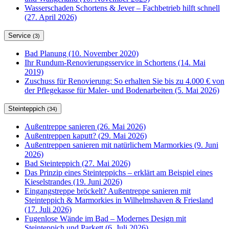
Wasserschaden Schortens & Jever – Fachbetrieb hilft schnell
(27. April 2026)
Service
(3)
Bad Planung (10. November 2020)
Ihr Rundum-Renovierungsservice in Schortens (14. Mai
2019)
Zuschuss für Renovierung: So erhalten Sie bis zu 4.000 € von
der Pflegekasse für Maler- und Bodenarbeiten (5. Mai 2026)
Steinteppich
(34)
Außentreppe sanieren (26. Mai 2026)
Außentreppen kaputt? (29. Mai 2026)
Außentreppen sanieren mit natürlichem Marmorkies (9. Juni
2026)
Bad Steinteppich (27. Mai 2026)
Das Prinzip eines Steinteppichs – erklärt am Beispiel eines
Kieselstrandes (19. Juni 2026)
Eingangstreppe bröckelt? Außentreppe sanieren mit
Steinteppich & Marmorkies in Wilhelmshaven & Friesland
(17. Juli 2026)
Fugenlose Wände im Bad – Modernes Design mit
Steinteppich und Parkett (6. Juli 2026)