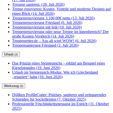
Terrasse sanieren. (28. Juli 2026)
Treppe renovieren: Kosten, Vorteile und moderne Designs auf
einen Blick (14. Juli 2026)
Treppenrenovierung 3.100,00€ netto (13. Juli 2026)
Treppenrenovierung Friesland (6. Juli 2026)
Treppenrenovierung mit fedi (10. Juli 2026)
Treppenrenovierung oder neue Treppe im Innenbereich? Der
große Kosten-Vergleich (14. Juli 2026)
Treppenretter.de – Aus alt wird WOW! (6. Juli 2026)
Treppensanierung Friesland (2. Juli 2026)
Urlaub
(2)
Das Prinzip eines Steinteppichs – erklärt am Beispiel eines
Kieselstrandes (19. Juni 2026)
Urlaub im Steinteppich-Modus: Wie ich Griechenland
„repariert“ habe (16. Juni 2026)
Werkzeug
(2)
Döllken ProfileCutter: Präzises, sauberes und zeitsparendes
Schneiden für Sockelleisten (7. Oktober 2025)
Professionelle Feuchtigkeitsmessung im Estrich (31. Oktober
2025)