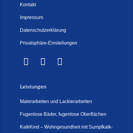
Steinteppich und Parkett (6. Juli
Kontakt
Treppenrenovierung oder neue
2026)
Treppe im Innenbereich? Der
Impressum
Marmor Treppe / Marmor
große Kosten-Vergleich (14. Juli
Steinteppich für den
Datenschutzerklärung
2026)
Außenbereich (28. Mai 2026)
Privatsphäre-Einstellungen
Treppenretter.de – Aus alt wird
Marmorkies-Steinteppich (26.
WOW! (6. Juli 2026)
Mai 2026)
Treppensanierung Friesland (2.
Marmorteppich auf Treppen (26.
Juli 2026)
Mai 2026)
Leistungen
So günstig kann eine moderne
Steinteppich-Sanierung sein!
Malerarbeiten und Lackierarbeiten
(22. Mai 2026)
Fugenlose Bäder, fugenlose Oberflächen
Steinteppich & Marmorteppich
auf Treppen: Die fugenlose
KalkKind – Wohngesundheit mit Sumpfkalk-
Sanierung direkt auf Fliesen in