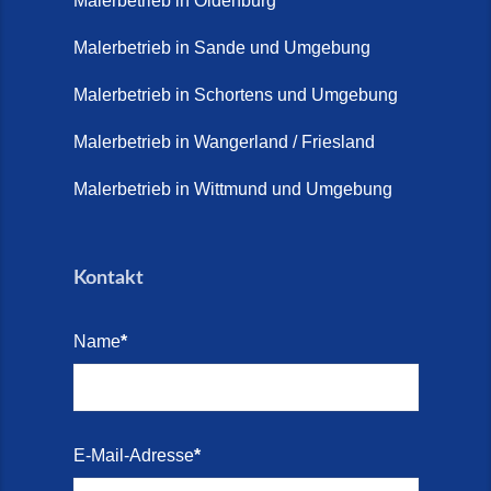
Malerbetrieb in Oldenburg
Juni 2026)
Malerbetrieb in Sande und Umgebung
Terrasse sanieren. (28. Juli
2026)
Malerbetrieb in Schortens und Umgebung
Treppe renovieren (14. Juli
Malerbetrieb in Wangerland / Friesland
2026)
Malerbetrieb in Wittmund und Umgebung
Treppen aus Friesland,
Schortens Jever (17. Juli 2026)
Kontakt
Treppenrenovierung in Zetel (7.
Juli 2026)
Name
*
Treppenrenovierung mit
Steinteppich | Schortens,
Wilhelmshaven & Friesland (29.
Mai 2026)
E-Mail-Adresse
*
Treppenretter – Wir sanieren