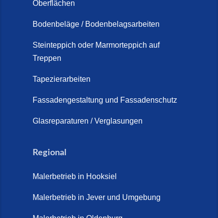
Oberflächen
Schortens (19. März 2026)
Bodenbeläge / Bodenbelagsarbeiten
Steinteppich Außentreppe
Schortens | Rutschfest &
Steinteppich oder Marmorteppich auf
Treppen
langlebig | Maler Schortens (21.
April 2026)
Tapezierarbeiten
Steinteppich für Außentreppen –
Fassadengestaltung und Fassadenschutz
Vorteile, Kosten und Pflege (9.
Juli 2026)
Glasreparaturen / Verglasungen
Steinteppich im Innenbereich –
Natürlich. Modern. Langlebig.
Regional
(28. April 2026)
Malerbetrieb in Hooksiel
Steinteppich Schortens (26. Mai
2026)
Malerbetrieb in Jever und Umgebung
Steinteppich Wilhelmshaven (1.