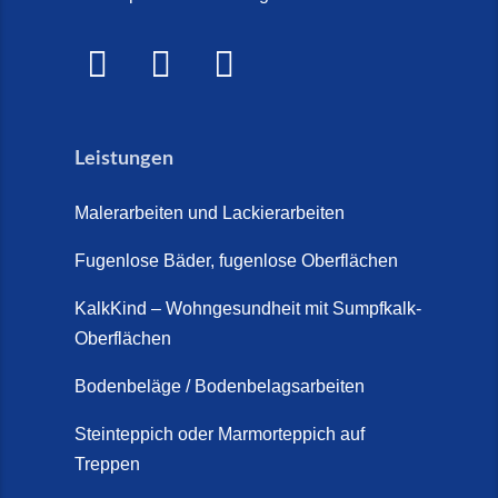
Marmorkies-Steinteppich (26.
WOW! (6. Juli 2026)
Mai 2026)
Treppensanierung Friesland (2.
Marmorteppich auf Treppen (26.
Juli 2026)
Mai 2026)
Leistungen
So günstig kann eine moderne
Steinteppich-Sanierung sein!
Malerarbeiten und Lackierarbeiten
(22. Mai 2026)
Fugenlose Bäder, fugenlose Oberflächen
Steinteppich & Marmorteppich
auf Treppen: Die fugenlose
KalkKind – Wohngesundheit mit Sumpfkalk-
Sanierung direkt auf Fliesen in
Oberflächen
Schortens (19. März 2026)
Bodenbeläge / Bodenbelagsarbeiten
Steinteppich Außentreppe
Schortens | Rutschfest &
Steinteppich oder Marmorteppich auf
Treppen
langlebig | Maler Schortens (21.
April 2026)