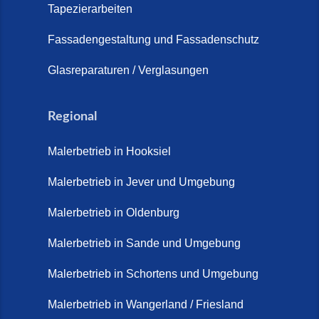
Tapezierarbeiten
Steinteppich für Außentreppen –
Fassadengestaltung und Fassadenschutz
Vorteile, Kosten und Pflege (9.
Juli 2026)
Glasreparaturen / Verglasungen
Steinteppich im Innenbereich –
Natürlich. Modern. Langlebig.
Regional
(28. April 2026)
Malerbetrieb in Hooksiel
Steinteppich Schortens (26. Mai
2026)
Malerbetrieb in Jever und Umgebung
Steinteppich Wilhelmshaven (1.
Malerbetrieb in Oldenburg
Juni 2026)
Malerbetrieb in Sande und Umgebung
Terrasse sanieren. (28. Juli
2026)
Malerbetrieb in Schortens und Umgebung
Treppe renovieren (14. Juli
Malerbetrieb in Wangerland / Friesland