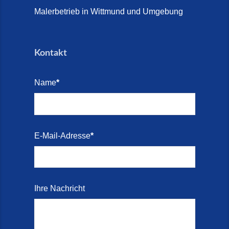
2026)
Malerbetrieb in Wittmund und Umgebung
Treppen aus Friesland,
Schortens Jever (17. Juli 2026)
Kontakt
Treppenrenovierung in Zetel (7.
Juli 2026)
Name
*
Treppenrenovierung mit
Steinteppich | Schortens,
Wilhelmshaven & Friesland (29.
Mai 2026)
E-Mail-Adresse
*
Treppenretter – Wir sanieren
Ihre alte Treppe (28. Mai 2026)
Treppenretter aus Schortens –
Ihre Nachricht
Mit modernen Steinteppich- und
Marmorkies-Systemen (2. Juni
2026)