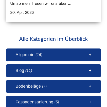
Umso mehr freuen wir uns über ...
20. Apr. 2026
Alle Kategorien im Überblick
Allgemein
(16)
Blog
(11)
1 Millionen Aufrufe Steinteppich
Bodenbeläge
(7)
(31. Juli 2026)
50 Jahre Malerbetrieb Erwin
5 Sterne Bewertung von unseren
Fassadensanierung
(5)
Janßen Schortens (6. Juli 2026)
Kunden (20. April 2026)