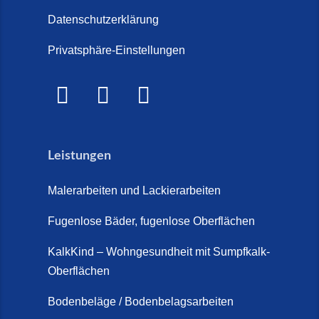
große Kosten-Vergleich (14. Juli
Steinteppich für den
Datenschutzerklärung
2026)
Außenbereich (28. Mai 2026)
Privatsphäre-Einstellungen
Treppenretter.de – Aus alt wird
Marmorkies-Steinteppich (26.
WOW! (6. Juli 2026)
Mai 2026)
Treppensanierung Friesland (2.
Marmorteppich auf Treppen (26.
Juli 2026)
Mai 2026)
Leistungen
So günstig kann eine moderne
Steinteppich-Sanierung sein!
Malerarbeiten und Lackierarbeiten
(22. Mai 2026)
Fugenlose Bäder, fugenlose Oberflächen
Steinteppich & Marmorteppich
auf Treppen: Die fugenlose
KalkKind – Wohngesundheit mit Sumpfkalk-
Sanierung direkt auf Fliesen in
Oberflächen
Schortens (19. März 2026)
Bodenbeläge / Bodenbelagsarbeiten
Steinteppich Außentreppe