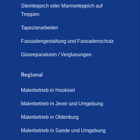
Schortens | Rutschfest &
Steinteppich oder Marmorteppich auf
Treppen
langlebig | Maler Schortens (21.
April 2026)
Tapezierarbeiten
Steinteppich für Außentreppen –
Fassadengestaltung und Fassadenschutz
Vorteile, Kosten und Pflege (9.
Juli 2026)
Glasreparaturen / Verglasungen
Steinteppich im Innenbereich –
Natürlich. Modern. Langlebig.
Regional
(28. April 2026)
Malerbetrieb in Hooksiel
Steinteppich Schortens (26. Mai
2026)
Malerbetrieb in Jever und Umgebung
Steinteppich Wilhelmshaven (1.
Malerbetrieb in Oldenburg
Juni 2026)
Malerbetrieb in Sande und Umgebung
Terrasse sanieren. (28. Juli