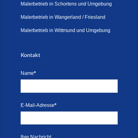
2026)
Malerbetrieb in Schortens und Umgebung
Treppe renovieren (14. Juli
Malerbetrieb in Wangerland / Friesland
2026)
Malerbetrieb in Wittmund und Umgebung
Treppen aus Friesland,
Schortens Jever (17. Juli 2026)
Kontakt
Treppenrenovierung in Zetel (7.
Juli 2026)
Name
*
Treppenrenovierung mit
Steinteppich | Schortens,
Wilhelmshaven & Friesland (29.
Mai 2026)
E-Mail-Adresse
*
Treppenretter – Wir sanieren
Ihre alte Treppe (28. Mai 2026)
Treppenretter aus Schortens –
Ihre Nachricht