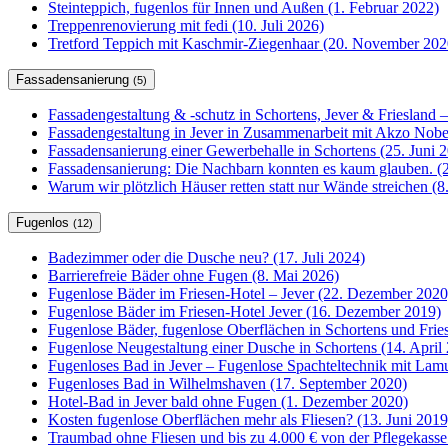
Steinteppich, fugenlos für Innen und Außen (1. Februar 2022)
Treppenrenovierung mit fedi (10. Juli 2026)
Tretford Teppich mit Kaschmir-Ziegenhaar (20. November 202
Fassadensanierung
(5)
Fassadengestaltung & -schutz in Schortens, Jever & Friesland –
Fassadengestaltung in Jever in Zusammenarbeit mit Akzo Nobel
Fassadensanierung einer Gewerbehalle in Schortens (25. Juni 
Fassadensanierung: Die Nachbarn konnten es kaum glauben. (2
Warum wir plötzlich Häuser retten statt nur Wände streichen (
Fugenlos
(12)
Badezimmer oder die Dusche neu? (17. Juli 2024)
Barrierefreie Bäder ohne Fugen (8. Mai 2026)
Fugenlose Bäder im Friesen-Hotel – Jever (22. Dezember 2020
Fugenlose Bäder im Friesen-Hotel Jever (16. Dezember 2019)
Fugenlose Bäder, fugenlose Oberflächen in Schortens und Frie
Fugenlose Neugestaltung einer Dusche in Schortens (14. April
Fugenloses Bad in Jever – Fugenlose Spachteltechnik mit Lam
Fugenloses Bad in Wilhelmshaven (17. September 2020)
Hotel-Bad in Jever bald ohne Fugen (1. Dezember 2020)
Kosten fugenlose Oberflächen mehr als Fliesen? (13. Juni 2019
Traumbad ohne Fliesen und bis zu 4.000 € von der Pflegekasse