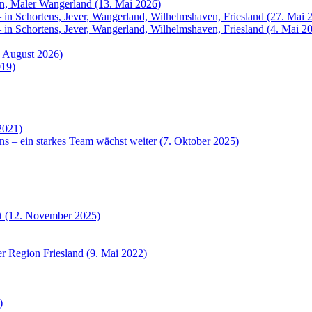
rn, Maler Wangerland (13. Mai 2026)
 in Schortens, Jever, Wangerland, Wilhelmshaven, Friesland (27. Mai 
 in Schortens, Jever, Wangerland, Wilhelmshaven, Friesland (4. Mai 2
. August 2026)
019)
2021)
ns – ein starkes Team wächst weiter (7. Oktober 2025)
et (12. November 2025)
r Region Friesland (9. Mai 2022)
)