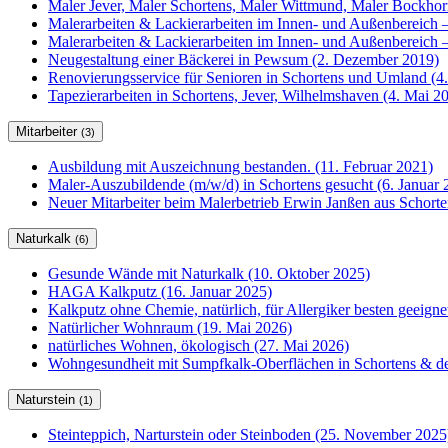
Maler Jever, Maler Schortens, Maler Wittmund, Maler Bockho
Malerarbeiten & Lackierarbeiten im Innen- und Außenbereich –
Malerarbeiten & Lackierarbeiten im Innen- und Außenbereich –
Neugestaltung einer Bäckerei in Pewsum (2. Dezember 2019)
Renovierungsservice für Senioren in Schortens und Umland (4
Tapezierarbeiten in Schortens, Jever, Wilhelmshaven (4. Mai 2
Mitarbeiter
(3)
Ausbildung mit Auszeichnung bestanden. (11. Februar 2021)
Maler-Auszubildende (m/w/d) in Schortens gesucht (6. Januar 
Neuer Mitarbeiter beim Malerbetrieb Erwin Janßen aus Schorte
Naturkalk
(6)
Gesunde Wände mit Naturkalk (10. Oktober 2025)
HAGA Kalkputz (16. Januar 2025)
Kalkputz ohne Chemie, natürlich, für Allergiker besten geeign
Natürlicher Wohnraum (19. Mai 2026)
natürliches Wohnen, ökologisch (27. Mai 2026)
Wohngesundheit mit Sumpfkalk-Oberflächen in Schortens & de
Naturstein
(1)
Steinteppich, Narturstein oder Steinboden (25. November 2025