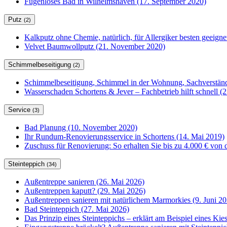
Fugenloses Bad in Wilhelmshaven (17. September 2020)
Putz
(2)
Kalkputz ohne Chemie, natürlich, für Allergiker besten geeign
Velvet Baumwollputz (21. November 2020)
Schimmelbeseitigung
(2)
Schimmelbeseitigung, Schimmel in der Wohnung, Sachverständ
Wasserschaden Schortens & Jever – Fachbetrieb hilft schnell (2
Service
(3)
Bad Planung (10. November 2020)
Ihr Rundum-Renovierungsservice in Schortens (14. Mai 2019)
Zuschuss für Renovierung: So erhalten Sie bis zu 4.000 € von 
Steinteppich
(34)
Außentreppe sanieren (26. Mai 2026)
Außentreppen kaputt? (29. Mai 2026)
Außentreppen sanieren mit natürlichem Marmorkies (9. Juni 20
Bad Steinteppich (27. Mai 2026)
Das Prinzip eines Steinteppichs – erklärt am Beispiel eines Kie