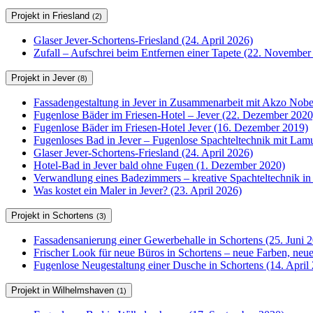
Projekt in Friesland
(2)
Glaser Jever-Schortens-Friesland (24. April 2026)
Zufall – Aufschrei beim Entfernen einer Tapete (22. November
Projekt in Jever
(8)
Fassadengestaltung in Jever in Zusammenarbeit mit Akzo Nobel
Fugenlose Bäder im Friesen-Hotel – Jever (22. Dezember 2020
Fugenlose Bäder im Friesen-Hotel Jever (16. Dezember 2019)
Fugenloses Bad in Jever – Fugenlose Spachteltechnik mit Lam
Glaser Jever-Schortens-Friesland (24. April 2026)
Hotel-Bad in Jever bald ohne Fugen (1. Dezember 2020)
Verwandlung eines Badezimmers – kreative Spachteltechnik in
Was kostet ein Maler in Jever? (23. April 2026)
Projekt in Schortens
(3)
Fassadensanierung einer Gewerbehalle in Schortens (25. Juni 
Frischer Look für neue Büros in Schortens – neue Farben, ne
Fugenlose Neugestaltung einer Dusche in Schortens (14. April
Projekt in Wilhelmshaven
(1)