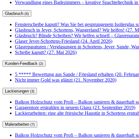
Verwandlung eines Badezimmers – kreative Spachteltechnik in
Glasbruch
(6)
Fensterscheibe kaputt? Was Sie bei gesprungenem Isolierglas so
Glasbruch in Jever, Schortens, Wangerland? Wir helfen! (27. M
Glasbruch? Blinde Scheiben? Wir helfen schnell – Glasrepar
Glaser Jever-Schortens-Friesland (24. April 2026)
Glasreparaturen / Verglasungen in Schortens, Jever, Sande, W
Scheibe kaputt? (27. Mai 2026)
Kunden-Feedback
(2)
5 ***** Bewertung aus Sande / Friesland erhalten (20. Februa
Nicht immer Gold was glänzt (21. November 2020)
Lackierungen
(3)
Balkon Holzschutz vom Profi – Balkon sanieren & dauerhaft sc
Garagentore erstrahlen in neuem Glanz (23. September 2019)
Lackierarbeiten: eine alte friesische Haustür in Schortens erstr
Malerarbeiten
(7)
Balkon Holzschutz vom Profi – Balkon sanieren & dauerhaft sc