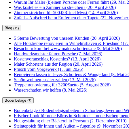
Warum Ihr Maler (k)einen Porsche oder Ferrari fährt (29. Mai 
Was kostet es ein Zimmer zu streichen? (20. April 2026)
Zimmer streichen für 500,00€ incl Mwst (14. April 2026)
Zufall – Aufschrei beim Entfernen einer Tapete (22. November
Blog
(11)
5 Sterne Bewertung von unseren Kunden (20. April 2026)
Alte Holztreppe renovieren in Wilhelmshaven & Friesland (17. 
Besucherrekord bei www.maler-schortens.de (8. Mai 2026)
Handwerksmeister fahren Porsche (7. Mai 2026)
Kostenvoranschlag Kostenlos? (13. April 2026)
Maler Schortens aus der Region (20. April 2026)
Pfusch vom Vorgewerk (1. Juni 2026)
Renovieren lassen in Jever, Schortens & Wangerland (8. Mai 2
Schön wohnen, später zahlen (13. Mai 2026)
Treppenrenovierung für 3200€netto (5. August 2026)
Wasserschaden wir helfen (8. Mai 2026)
Bodenbeläge
(7)
Bodenbeläge / Bodenbelagsarbeiten in Schortens, Jever und W
Frischer Look für neue Büros in Schortens – neue Farben, ne
Neugestaltung einer Bäckerei in Pewsum (2. Dezember 2019)
Steinteppich für Innen und Außen – fugenlos (9. November 20