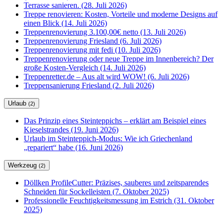
Terrasse sanieren. (28. Juli 2026)
Treppe renovieren: Kosten, Vorteile und moderne Designs auf
einen Blick (14. Juli 2026)
Treppenrenovierung 3.100,00€ netto (13. Juli 2026)
Treppenrenovierung Friesland (6. Juli 2026)
Treppenrenovierung mit fedi (10. Juli 2026)
Treppenrenovierung oder neue Treppe im Innenbereich? Der
große Kosten-Vergleich (14. Juli 2026)
Treppenretter.de – Aus alt wird WOW! (6. Juli 2026)
Treppensanierung Friesland (2. Juli 2026)
Urlaub
(2)
Das Prinzip eines Steinteppichs – erklärt am Beispiel eines
Kieselstrandes (19. Juni 2026)
Urlaub im Steinteppich-Modus: Wie ich Griechenland
„repariert“ habe (16. Juni 2026)
Werkzeug
(2)
Döllken ProfileCutter: Präzises, sauberes und zeitsparendes
Schneiden für Sockelleisten (7. Oktober 2025)
Professionelle Feuchtigkeitsmessung im Estrich (31. Oktober
2025)