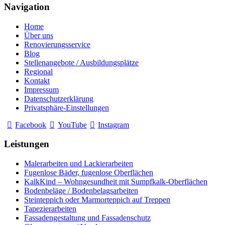
Navigation
Home
Über uns
Renovierungsservice
Blog
Stellenangebote / Ausbildungsplätze
Regional
Kontakt
Impressum
Datenschutzerklärung
Privatsphäre-Einstellungen
Facebook
YouTube
Instagram
Leistungen
Malerarbeiten und Lackierarbeiten
Fugenlose Bäder, fugenlose Oberflächen
KalkKind – Wohngesundheit mit Sumpfkalk-Oberflächen
Bodenbeläge / Bodenbelagsarbeiten
Steinteppich oder Marmorteppich auf Treppen
Tapezierarbeiten
Fassadengestaltung und Fassadenschutz