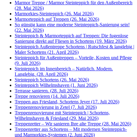
Marmor Treppe / Marmor Steinteppich für den Außenbereich
(28. Mai 2026)
Marmorkies-Steinteppich (26. Mai 2026)
Marmorteppich auf Treppen (26. Mai 2026)
So günstig kann eine moderne Steinteppich-Sanierung sein!
(22. Mai 2026)
Steinteppich & Marmorteppich auf Treppen: Die fugenlose
Sanierung direkt auf Fliesen in Schortens (19. März 2026)
Steinteppich Außentreppe Schortens | Rutschfest & langlebig |
Maler Schortens (21. April 2026)
Steinteppich für Außentreppen – Vorteile, Kosten und Pflege
(9. Juli 2026)
Steinteppich im Innenbereich – Natürlich. Modern.
Langlebig. (28. April 2026)
Steinteppich Schortens (26. Mai 2026)
Steinteppich Wilhelmshaven (1. Juni 2026)
Terrasse sanieren. (28. Juli 2026)
Treppe renovieren (14. Juli 2026)
Treppen aus Friesland, Schortens Jever (17. Juli 2026)
Treppenrenovierung in Zetel (7. Juli 2026)
Treppenrenovierung mit Steinteppich | Schortens,
Wilhelmshaven & Friesland (29. Mai 2026)
Treppenretter – Wir sanieren Ihre alte Treppe (28. Mai 2026)
Treppenretter aus Schortens – Mit modernen Steinteppich-
und Marmorkies-Systemen (2. Juni 2026)