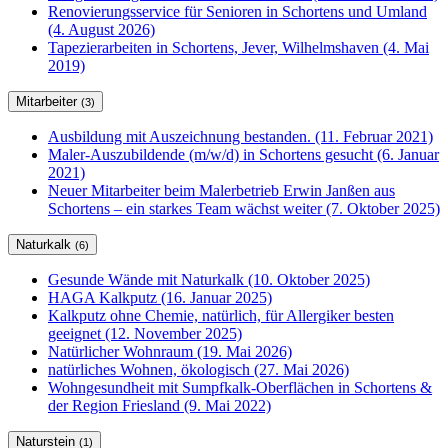
Renovierungsservice für Senioren in Schortens und Umland
(4. August 2026)
Tapezierarbeiten in Schortens, Jever, Wilhelmshaven (4. Mai
2019)
Mitarbeiter
(3)
Ausbildung mit Auszeichnung bestanden. (11. Februar 2021)
Maler-Auszubildende (m/w/d) in Schortens gesucht (6. Januar
2021)
Neuer Mitarbeiter beim Malerbetrieb Erwin Janßen aus
Schortens – ein starkes Team wächst weiter (7. Oktober 2025)
Naturkalk
(6)
Gesunde Wände mit Naturkalk (10. Oktober 2025)
HAGA Kalkputz (16. Januar 2025)
Kalkputz ohne Chemie, natürlich, für Allergiker besten
geeignet (12. November 2025)
Natürlicher Wohnraum (19. Mai 2026)
natürliches Wohnen, ökologisch (27. Mai 2026)
Wohngesundheit mit Sumpfkalk-Oberflächen in Schortens &
der Region Friesland (9. Mai 2022)
Naturstein
(1)