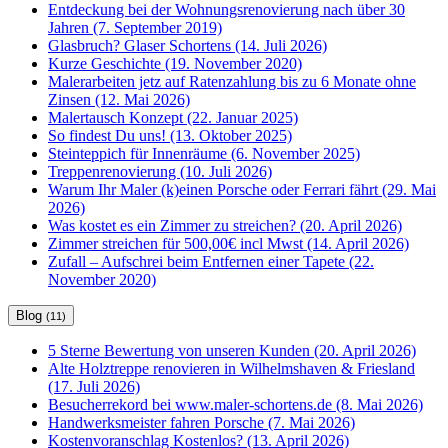
Entdeckung bei der Wohnungsrenovierung nach über 30
Jahren (7. September 2019)
Glasbruch? Glaser Schortens (14. Juli 2026)
Kurze Geschichte (19. November 2020)
Malerarbeiten jetz auf Ratenzahlung bis zu 6 Monate ohne
Zinsen (12. Mai 2026)
Malertausch Konzept (22. Januar 2025)
So findest Du uns! (13. Oktober 2025)
Steinteppich für Innenräume (6. November 2025)
Treppenrenovierung (10. Juli 2026)
Warum Ihr Maler (k)einen Porsche oder Ferrari fährt (29. Mai
2026)
Was kostet es ein Zimmer zu streichen? (20. April 2026)
Zimmer streichen für 500,00€ incl Mwst (14. April 2026)
Zufall – Aufschrei beim Entfernen einer Tapete (22.
November 2020)
Blog
(11)
5 Sterne Bewertung von unseren Kunden (20. April 2026)
Alte Holztreppe renovieren in Wilhelmshaven & Friesland
(17. Juli 2026)
Besucherrekord bei www.maler-schortens.de (8. Mai 2026)
Handwerksmeister fahren Porsche (7. Mai 2026)
Kostenvoranschlag Kostenlos? (13. April 2026)