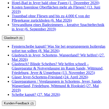
Hotel-Bad in Jever bald ohne Fugen (1. Dezember 2020)
Kosten fugenlose Oberflächen mehr als Fliesen? (13. Juni
2019)
Traumbad ohne Fliesen und bis zu 4.000 € von der
Pflegekasse zurückholen (6. Mai 2026)
Verwandlung eines Badezimmers – kreative Spachteltechnik
in Jever (6. September 2019)
Glasbruch
(6)
Fensterscheibe kaputt? Was Sie bei gesprungenem Isolierglas
sofort tun sollten (8. Mai 2026)
Glasbruch in Jever, Schortens, Wangerland? Wir helfen! (27.
Mai 2026)
Glasbruch? Blinde Scheiben? Wir helfen schnell –
Glasreparatur & Notverglasung im Raum Sande, Wittmund,
Friedeburg, Jever & Umgebung (13. November 2025)
Glaser Jever-Schortens-Friesland (24. April 2026)
Glasreparaturen / Verglasungen in Schortens, Jever, Sande,
Wangerland, Friedeburg, Wittmund & Hooksiel (27. Mai
2019)
Scheibe kaputt? (27. Mai 2026)
Kunden-Feedback
(2)