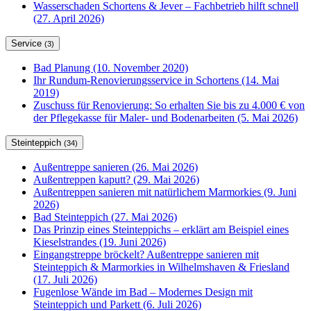
Wasserschaden Schortens & Jever – Fachbetrieb hilft schnell
(27. April 2026)
Service
(3)
Bad Planung (10. November 2020)
Ihr Rundum-Renovierungsservice in Schortens (14. Mai
2019)
Zuschuss für Renovierung: So erhalten Sie bis zu 4.000 € von
der Pflegekasse für Maler- und Bodenarbeiten (5. Mai 2026)
Steinteppich
(34)
Außentreppe sanieren (26. Mai 2026)
Außentreppen kaputt? (29. Mai 2026)
Außentreppen sanieren mit natürlichem Marmorkies (9. Juni
2026)
Bad Steinteppich (27. Mai 2026)
Das Prinzip eines Steinteppichs – erklärt am Beispiel eines
Kieselstrandes (19. Juni 2026)
Eingangstreppe bröckelt? Außentreppe sanieren mit
Steinteppich & Marmorkies in Wilhelmshaven & Friesland
(17. Juli 2026)
Fugenlose Wände im Bad – Modernes Design mit
Steinteppich und Parkett (6. Juli 2026)