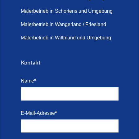
Terrasse sanieren. (28. Juli
2026)
Malerbetrieb in Schortens und Umgebung
Treppe renovieren (14. Juli
Malerbetrieb in Wangerland / Friesland
2026)
Malerbetrieb in Wittmund und Umgebung
Treppen aus Friesland,
Schortens Jever (17. Juli 2026)
Kontakt
Treppenrenovierung in Zetel (7.
Juli 2026)
Name
*
Treppenrenovierung mit
Steinteppich | Schortens,
Wilhelmshaven & Friesland (29.
Mai 2026)
E-Mail-Adresse
*
Treppenretter – Wir sanieren
Ihre alte Treppe (28. Mai 2026)