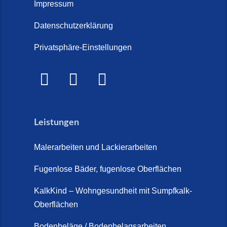
Treppe im Innenbereich? Der
Impressum
Marmor Treppe / Marmor
große Kosten-Vergleich (14. Juli
Steinteppich für den
Datenschutzerklärung
2026)
Außenbereich (28. Mai 2026)
Privatsphäre-Einstellungen
Treppenretter.de – Aus alt wird
Marmorkies-Steinteppich (26.
WOW! (6. Juli 2026)
Mai 2026)
Treppensanierung Friesland (2.
Marmorteppich auf Treppen (26.
Juli 2026)
Mai 2026)
Leistungen
So günstig kann eine moderne
Steinteppich-Sanierung sein!
Malerarbeiten und Lackierarbeiten
(22. Mai 2026)
Fugenlose Bäder, fugenlose Oberflächen
Steinteppich & Marmorteppich
auf Treppen: Die fugenlose
KalkKind – Wohngesundheit mit Sumpfkalk-
Sanierung direkt auf Fliesen in
Oberflächen
Schortens (19. März 2026)
Bodenbeläge / Bodenbelagsarbeiten