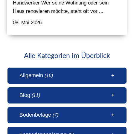
Handwerker Wer seine Wohnung oder sein
Haus renovieren möchte, steht oft vor ...
08. Mai 2026
Alle Kategorien im Überblick
Allgemein
(16)
Blog
(11)
1 Millionen Aufrufe Steinteppich
Bodenbeläge
(7)
(31. Juli 2026)
50 Jahre Malerbetrieb Erwin
5 Sterne Bewertung von unseren