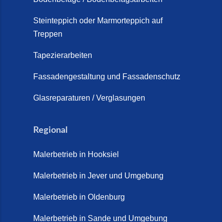
Steinteppich Außentreppe
Schortens | Rutschfest &
Steinteppich oder Marmorteppich auf
Treppen
langlebig | Maler Schortens (21.
April 2026)
Tapezierarbeiten
Steinteppich für Außentreppen –
Fassadengestaltung und Fassadenschutz
Vorteile, Kosten und Pflege (9.
Juli 2026)
Glasreparaturen / Verglasungen
Steinteppich im Innenbereich –
Natürlich. Modern. Langlebig.
Regional
(28. April 2026)
Malerbetrieb in Hooksiel
Steinteppich Schortens (26. Mai
2026)
Malerbetrieb in Jever und Umgebung
Steinteppich Wilhelmshaven (1.
Malerbetrieb in Oldenburg
Juni 2026)
Malerbetrieb in Sande und Umgebung