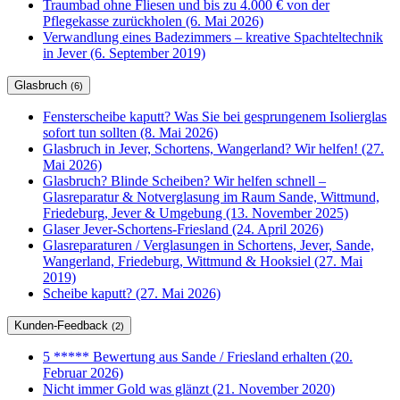
Traumbad ohne Fliesen und bis zu 4.000 € von der
Pflegekasse zurückholen (6. Mai 2026)
Verwandlung eines Badezimmers – kreative Spachteltechnik
in Jever (6. September 2019)
Glasbruch
(6)
Fensterscheibe kaputt? Was Sie bei gesprungenem Isolierglas
sofort tun sollten (8. Mai 2026)
Glasbruch in Jever, Schortens, Wangerland? Wir helfen! (27.
Mai 2026)
Glasbruch? Blinde Scheiben? Wir helfen schnell –
Glasreparatur & Notverglasung im Raum Sande, Wittmund,
Friedeburg, Jever & Umgebung (13. November 2025)
Glaser Jever-Schortens-Friesland (24. April 2026)
Glasreparaturen / Verglasungen in Schortens, Jever, Sande,
Wangerland, Friedeburg, Wittmund & Hooksiel (27. Mai
2019)
Scheibe kaputt? (27. Mai 2026)
Kunden-Feedback
(2)
5 ***** Bewertung aus Sande / Friesland erhalten (20.
Februar 2026)
Nicht immer Gold was glänzt (21. November 2020)