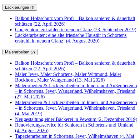
Lackierungen
(3)
Balkon Holzschutz vom Profi – Balkon sanieren & dauerhaft
schützen (22. April 2026)
Garagentore erstrahlen in neuem Glanz (23. September 2019)
Lackierarbeiten: eine alte friesische Haustür in Schortens
erstrahlt in neuem Glanz! (4. August 2020)
Malerarbeiten
(7)
Balkon Holzschutz vom Profi – Balkon sanieren & dauerhaft
schützen (22. April 2026)
Maler Jever, Maler Schortens, Maler Wittmund, Maler
Bockhorn, Maler Wangerland (13. Mai 2026)
Malerarbeiten & Lackierarbeiten im Innen- und Außenbereich
– in Schortens, Jever, Wangerland, Wilhelmshaven, Friesland
(27. Mai 2026)
Malerarbeiten & Lackierarbeiten im Innen- und Außenbereich
– in Schortens, Jever, Wangerland, Wilhelmshaven, Friesland
(4. Mai 2019)
Neugestaltung einer Bäckerei in Pewsum (2. Dezember 2019)
Renovierungsservice für Senioren in Schortens und Umland
(4. August 2026)
Tapezierarbeiten in Schortens, Jever, Wilhelmshaven (4. Mai