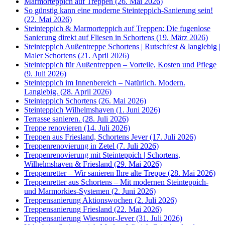
Marmorteppich auf Treppen (26. Mai 2026)
So günstig kann eine moderne Steinteppich-Sanierung sein!
(22. Mai 2026)
Steinteppich & Marmorteppich auf Treppen: Die fugenlose
Sanierung direkt auf Fliesen in Schortens (19. März 2026)
Steinteppich Außentreppe Schortens | Rutschfest & langlebig |
Maler Schortens (21. April 2026)
Steinteppich für Außentreppen – Vorteile, Kosten und Pflege
(9. Juli 2026)
Steinteppich im Innenbereich – Natürlich. Modern.
Langlebig. (28. April 2026)
Steinteppich Schortens (26. Mai 2026)
Steinteppich Wilhelmshaven (1. Juni 2026)
Terrasse sanieren. (28. Juli 2026)
Treppe renovieren (14. Juli 2026)
Treppen aus Friesland, Schortens Jever (17. Juli 2026)
Treppenrenovierung in Zetel (7. Juli 2026)
Treppenrenovierung mit Steinteppich | Schortens,
Wilhelmshaven & Friesland (29. Mai 2026)
Treppenretter – Wir sanieren Ihre alte Treppe (28. Mai 2026)
Treppenretter aus Schortens – Mit modernen Steinteppich-
und Marmorkies-Systemen (2. Juni 2026)
Treppensanierung Aktionswochen (2. Juli 2026)
Treppensanierung Friesland (22. Mai 2026)
Treppensanierung Wiesmoor-Jever (31. Juli 2026)