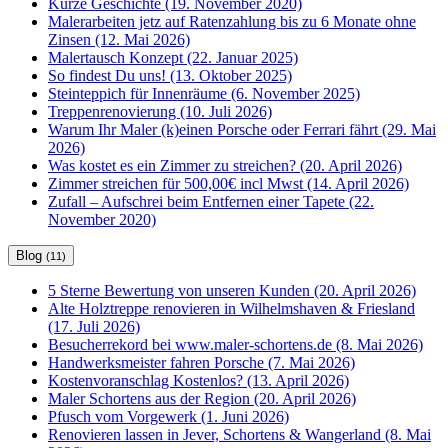
Kurze Geschichte (19. November 2020)
Malerarbeiten jetz auf Ratenzahlung bis zu 6 Monate ohne
Zinsen (12. Mai 2026)
Malertausch Konzept (22. Januar 2025)
So findest Du uns! (13. Oktober 2025)
Steinteppich für Innenräume (6. November 2025)
Treppenrenovierung (10. Juli 2026)
Warum Ihr Maler (k)einen Porsche oder Ferrari fährt (29. Mai
2026)
Was kostet es ein Zimmer zu streichen? (20. April 2026)
Zimmer streichen für 500,00€ incl Mwst (14. April 2026)
Zufall – Aufschrei beim Entfernen einer Tapete (22.
November 2020)
Blog
(11)
5 Sterne Bewertung von unseren Kunden (20. April 2026)
Alte Holztreppe renovieren in Wilhelmshaven & Friesland
(17. Juli 2026)
Besucherrekord bei www.maler-schortens.de (8. Mai 2026)
Handwerksmeister fahren Porsche (7. Mai 2026)
Kostenvoranschlag Kostenlos? (13. April 2026)
Maler Schortens aus der Region (20. April 2026)
Pfusch vom Vorgewerk (1. Juni 2026)
Renovieren lassen in Jever, Schortens & Wangerland (8. Mai