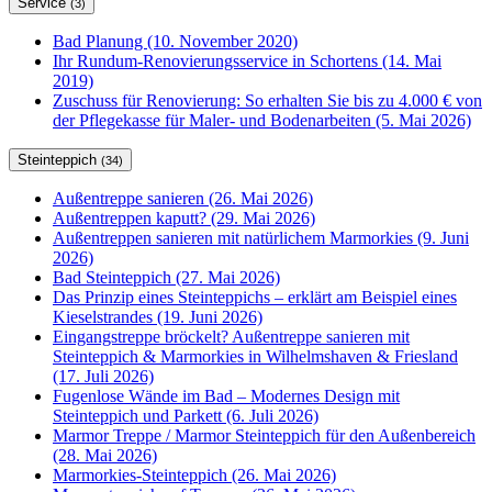
Service
(3)
Bad Planung (10. November 2020)
Ihr Rundum-Renovierungsservice in Schortens (14. Mai
2019)
Zuschuss für Renovierung: So erhalten Sie bis zu 4.000 € von
der Pflegekasse für Maler- und Bodenarbeiten (5. Mai 2026)
Steinteppich
(34)
Außentreppe sanieren (26. Mai 2026)
Außentreppen kaputt? (29. Mai 2026)
Außentreppen sanieren mit natürlichem Marmorkies (9. Juni
2026)
Bad Steinteppich (27. Mai 2026)
Das Prinzip eines Steinteppichs – erklärt am Beispiel eines
Kieselstrandes (19. Juni 2026)
Eingangstreppe bröckelt? Außentreppe sanieren mit
Steinteppich & Marmorkies in Wilhelmshaven & Friesland
(17. Juli 2026)
Fugenlose Wände im Bad – Modernes Design mit
Steinteppich und Parkett (6. Juli 2026)
Marmor Treppe / Marmor Steinteppich für den Außenbereich
(28. Mai 2026)
Marmorkies-Steinteppich (26. Mai 2026)