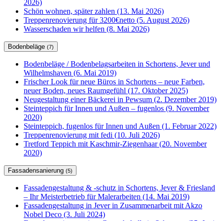
2026)
Schön wohnen, später zahlen (13. Mai 2026)
Treppenrenovierung für 3200€netto (5. August 2026)
Wasserschaden wir helfen (8. Mai 2026)
Bodenbeläge
(7)
Bodenbeläge / Bodenbelagsarbeiten in Schortens, Jever und
Wilhelmshaven (6. Mai 2019)
Frischer Look für neue Büros in Schortens – neue Farben,
neuer Boden, neues Raumgefühl (17. Oktober 2025)
Neugestaltung einer Bäckerei in Pewsum (2. Dezember 2019)
Steinteppich für Innen und Außen – fugenlos (9. November
2020)
Steinteppich, fugenlos für Innen und Außen (1. Februar 2022)
Treppenrenovierung mit fedi (10. Juli 2026)
Tretford Teppich mit Kaschmir-Ziegenhaar (20. November
2020)
Fassadensanierung
(5)
Fassadengestaltung & -schutz in Schortens, Jever & Friesland
– Ihr Meisterbetrieb für Malerarbeiten (14. Mai 2019)
Fassadengestaltung in Jever in Zusammenarbeit mit Akzo
Nobel Deco (3. Juli 2024)